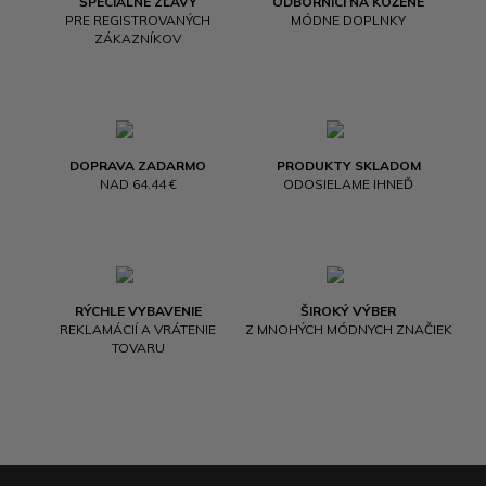
ŠPECIÁLNE ZĽAVY
ODBORNÍCI NA KOŽENÉ
PRE REGISTROVANÝCH
MÓDNE DOPLNKY
ZÁKAZNÍKOV
DOPRAVA ZADARMO
PRODUKTY SKLADOM
NAD 64.44 €
ODOSIELAME IHNEĎ
RÝCHLE VYBAVENIE
ŠIROKÝ VÝBER
REKLAMÁCIÍ A VRÁTENIE
Z MNOHÝCH MÓDNYCH ZNAČIEK
TOVARU