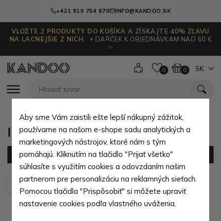
+421 910 754 870
INFO@KANDOO.SK
VLOŽTE 2 PRODUKTY DO KOŠÍKA A ZÍSKAJTE 40% ZĽAVU
NA LACNEJŠIE Z NICH.
+ DARČEK K OBJEDNÁVKAM NAD 60 €
✨
SK
0
0
Aby sme Vám zaistili ešte lepší nákupný zážitok,
Import HurtowniaGalanter
používame na našom e-shope sadu analytických a
marketingových nástrojov, ktoré nám s tým
pomáhajú. Kliknutím na tlačidlo "Prijať všetko"
Filter
(366 produktov)
súhlasíte s využitím cookies a odovzdaním našim
partnerom pre personalizáciu na reklamných sieťach.
Zoradiť podľa:
Predvolené
Pomocou tlačidla "Prispôsobiť" si môžete upraviť
nastavenie cookies podľa vlastného uváženia.