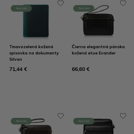
Novinka
Novinka
Tmavozelená kožená
Čierna elegantná pánska
spisovka na dokumenty
kožená etue Evander
Silvan
71,44 €
66,60 €
Novinka
Novinka