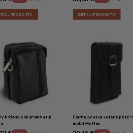
ETAIL PRODUKTU
DETAIL PRODUKTU
ny kožený dokument etui
Čierne pánske kožené púzdr
na
mobil Matteo
92 €
29,46 €
-15%
-15%