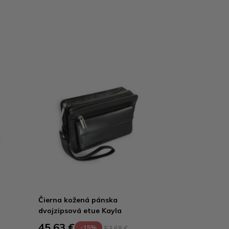
Čierna kožená pánska
dvojzipsová etue Kayla
45,63 €
-15%
53,68 €