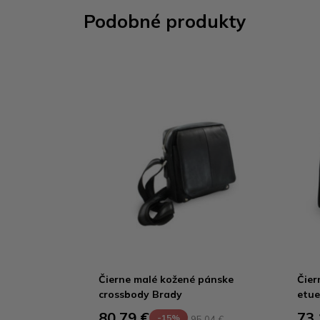
Podobné produkty
Čierne malé kožené pánske
Čier
crossbody Brady
etue
80,79 €
73,
-15%
95,04 €