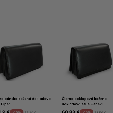
na pánska kožená dokladová
Čierna poklopová kožená
 Piper
dokladová etue Genevi
19 €
60,83 €
-15%
-15%
86,10 €
71,56 €