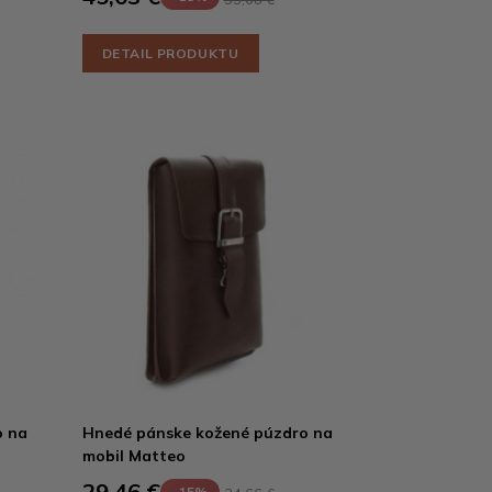
DETAIL PRODUKTU
o na
Hnedé pánske kožené púzdro na
mobil Matteo
29,46 €
-15%