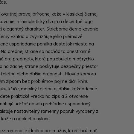
čas.
valitnej pravej prírodnej kože v klasickej čiernej
covanie, minimalistický dizajn a decentné logo
ej elegantný charakter. Strieborne čierne kovanie
rný vzhľad a zvýrazňuje jeho prémiové
lené usporiadanie ponúka dostatok miesta na
. Na prednej strane sa nachádza priestranné
né pre predmety, ktoré potrebujete mať rýchlo
ko na zadnej strane poskytuje bezpečný priestor
 telefón alebo ďalšie drobnosti. Hlavná komora
m zipsom bez problémov pojme diár, knihu
ku, kľúče, mobilný telefón aj ďalšie každodenné
jdete praktické vrecko na zips a 2 otvorené
omáhajú udržať obsah prehľadne usporiadaný.
zaisťuje nastaviteľný ramenný popruh vyrobený z
j kože a odolného nylonu.
ez rameno je ideálna pre mužov, ktorí chcú mať