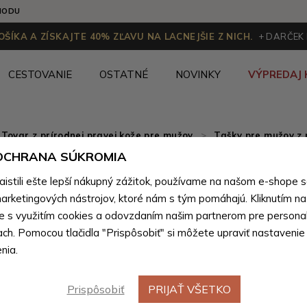
HODU
ŠÍKA A ZÍSKAJTE 40% ZĽAVU NA LACNEJŠIE Z NICH.
+ DARČEK
CESTOVANIE
OSTATNÉ
NOVINKY
VÝPREDAJ 
Tovar z prírodnej pravej kože pre mužov
>
Tašky pre mužov z 
 OCHRANA SÚKROMIA
Čierny p
Novinka
stili ešte lepší nákupný zážitok, používame na našom e-shope 
Olof
arketingových nástrojov, ktoré nám s tým pomáhajú. Kliknutím na t
te s využitím cookies a odovzdaním našim partnerom pre personal
ach. Pomocou tlačidla "Prispôsobiť" si môžete upraviť nastavenie
Farebné var
nia.
Prispôsobiť
PRIJAŤ VŠETKO