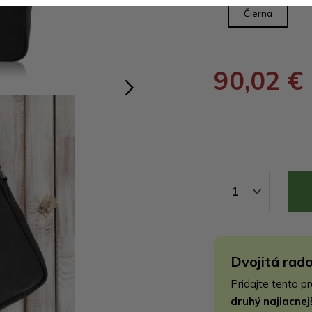
Čierna
90,02 €
1
Dvojitá rado
Pridajte tento p
druhý najlacne