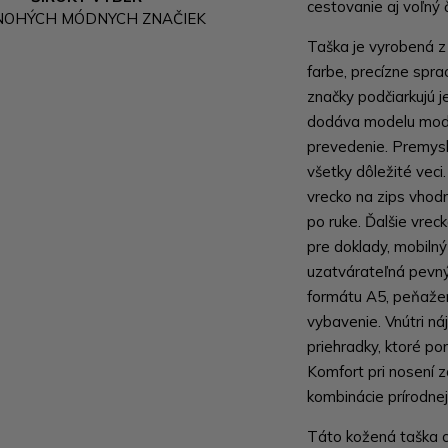
cestovanie aj voľný 
NOHÝCH MÓDNYCH ZNAČIEK
Taška je vyrobená z k
farbe, precízne spra
značky podčiarkujú j
dodáva modelu mode
prevedenie. Premys
všetky dôležité veci
vrecko na zips vhod
po ruke. Ďalšie vrec
pre doklady, mobilný
uzatvárateľná pevný
formátu A5, peňažen
vybavenie. Vnútri ná
priehradky, ktoré p
Komfort pri nosení 
kombinácie prírodne
Táto kožená taška c