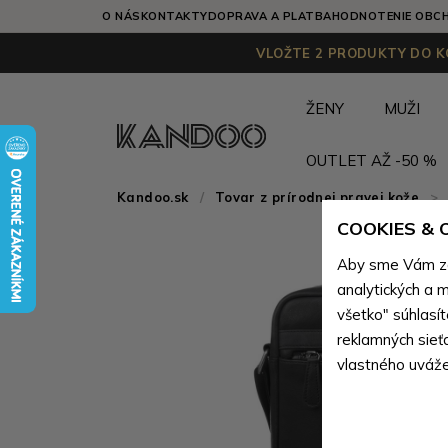
O NÁS
KONTAKTY
DOPRAVA A PLATBA
HODNOTENIE OBC
VLOŽTE 2 PRODUKTY DO KO
ŽENY
MUŽI
OUTLET AŽ -50 %
Kandoo.sk
Tovar z prírodnej pravej kože
>
COOKIES &
Aby sme Vám zai
analytických a m
všetko" súhlasí
reklamných sieť
vlastného uváže