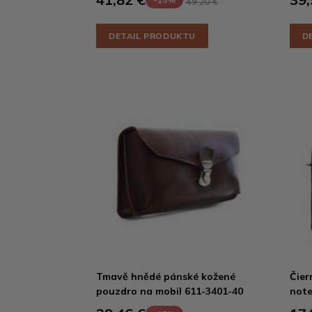
49,20 €
DETAIL PRODUKTU
D
Tmavě hnědé pánské kožené
Čier
pouzdro na mobil 611-3401-40
note