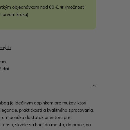
etkým objednávkam nad 60 €. ❀ (možnosť
ri prvom kroku)
bených
dem
2 dni
sbag je ideálnym doplnkom pre mužov, ktorí
legancie, praktickosti a kvalitného spracovania.
rom ponúka dostatok priestoru pre
nosti, skvele sa hodí do mesta, do práce, na