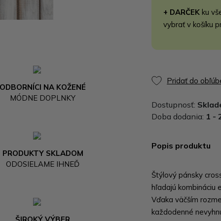
+ DARČEK
ku vš
vybrať v košíku p
Pridať do obľú
ODBORNÍCI NA KOŽENÉ
MÓDNE DOPLNKY
Dostupnosť:
Skla
Doba dodania:
1 - 
Popis produktu
PRODUKTY SKLADOM
ODOSIELAME IHNEĎ
Štýlový pánsky cros
hľadajú kombináciu e
Vďaka väčším rozme
každodenné nevyhnut
ŠIROKÝ VÝBER