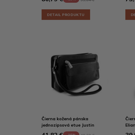
DETAIL PRODUKTU
D
Čierna kožená pánska
Čier
jednozipsová etue Justin
Elia
41,82 €
39,
-15%