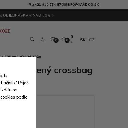
+421 910 754 870
INFO@KANDOO.SK
 K OBJEDNÁVKAM NAD 60 € ✨
KOŽE
0
SK
CZ
0
0
€
prírodnej pravej kože
ánsky kožený crossbag
sadu
lačidlo "Prijať
izáciu na
 cookies podľa
ianty