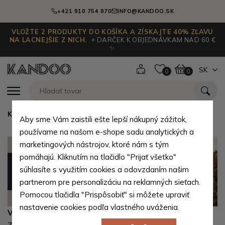
+421 910 754 870
INFO@KANDOO.SK
VLOŽTE 2 PRODUKTY DO KOŠÍKA A ZÍSKAJTE 40% ZĽAVU
NA LACNEJŠIE Z NICH.
+ DARČEK K OBJEDNÁVKAM NAD 60 €
✨
SK
0
0
Kandoo.sk
Aby sme Vám zaistili ešte lepší nákupný zážitok,
používame na našom e-shope sadu analytických a
marketingových nástrojov, ktoré nám s tým
pomáhajú. Kliknutím na tlačidlo "Prijať všetko"
súhlasíte s využitím cookies a odovzdaním našim
partnerom pre personalizáciu na reklamných sieťach.
Pomocou tlačidla "Prispôsobiť" si môžete upraviť
nastavenie cookies podľa vlastného uváženia.
Veľký výber tovaru