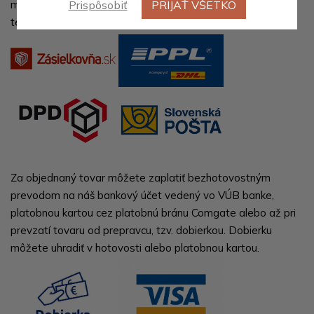
mailom) a môžete sa s nimi dohodnúť na prípadnej zmene
Prispôsobiť
PRIJAŤ VŠETKO
termínu doručenia.
Za objednaný tovar môžete zaplatiť bezhotovostným
prevodom na náš bankový účet vedený vo VÚB banke,
platobnou kartou cez platobnú bránu Comgate alebo až pri
prevzatí tovaru od prepravcu, tzv. dobierkou. Dobierku
môžete uhradiť v hotovosti alebo platobnou kartou.