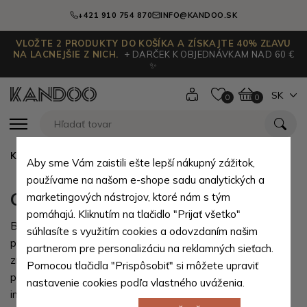
+421 910 754 870
INFO@KANDOO.SK
VLOŽTE 2 PRODUKTY DO KOŠÍKA A ZÍSKAJTE 40% ZĽAVU
NA LACNEJŠIE Z NICH.
+ DARČEK K OBJEDNÁVKAM NAD 60 €
✨
SK
0
0
Kandoo.sk
Cenník dopravy a platby
Aby sme Vám zaistili ešte lepší nákupný zážitok,
používame na našom e-shope sadu analytických a
Cenník dopravy a platby
marketingových nástrojov, ktoré nám s tým
pomáhajú. Kliknutím na tlačidlo "Prijať všetko"
Bezchybné doručenie balíčkov pre nás zaisťujú tieto
súhlasíte s využitím cookies a odovzdaním našim
prepravné spoločnosti, s ktorými máme uzavretú rámcovú
partnerom pre personalizáciu na reklamných sieťach.
zmluvu a garantujú nám bezproblémové a rýchle doručenie
Pomocou tlačidla "Prispôsobiť" si môžete upraviť
po celej Slovenskej republike. Všetci kuriéri Vás budú
nastavenie cookies podľa vlastného uváženia.
informovať o doručení balíčka vopred (telefonicky a tiež e-