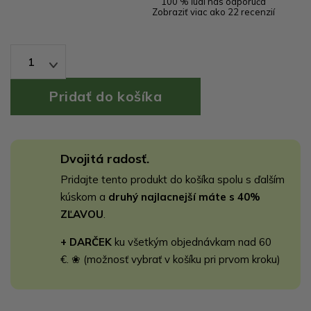
100 % ľudí nás odporúča
Zobraziť viac ako 22 recenzií
1
Dvojitá radosť.
Pridajte tento produkt do košíka spolu s ďalším
kúskom a
druhý najlacnejší máte s 40%
ZĽAVOU
.
+ DARČEK
ku všetkým objednávkam nad 60
€. ❀ (možnosť vybrať v košíku pri prvom kroku)