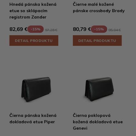
Hnedá pánska kožená
Čierne malé kožené
etue so sklápacím
pánske crossbody Brady
registrom Zander
82,69 €
80,79 €
-15%
-15%
97,28 €
95,04 €
DETAIL PRODUKTU
DETAIL PRODUKTU
Čierna pánska kožená
Čierna poklopová
dokladová etue Piper
kožená dokladová etue
Genevi