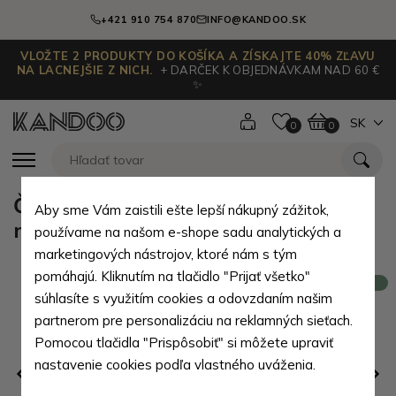
+421 910 754 870
INFO@KANDOO.SK
VLOŽTE 2 PRODUKTY DO KOŠÍKA A ZÍSKAJTE 40% ZĽAVU
NA LACNEJŠIE Z NICH.
+ DARČEK K OBJEDNÁVKAM NAD 60 €
✨
SK
0
0
Čierna pánska kožená taška na
Aby sme Vám zaistili ešte lepší nákupný zážitok,
notebook s chlopňou Jamshid
používame na našom e-shope sadu analytických a
marketingových nástrojov, ktoré nám s tým
pomáhajú. Kliknutím na tlačidlo "Prijať všetko"
Novinka
súhlasíte s využitím cookies a odovzdaním našim
partnerom pre personalizáciu na reklamných sieťach.
Pomocou tlačidla "Prispôsobiť" si môžete upraviť
nastavenie cookies podľa vlastného uváženia.