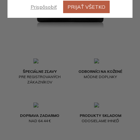
Prispôsobiť
PRIJAŤ VŠETKO
ŠPECIÁLNE ZĽAVY
ODBORNÍCI NA KOŽENÉ
PRE REGISTROVANÝCH
MÓDNE DOPLNKY
ZÁKAZNÍKOV
DOPRAVA ZADARMO
PRODUKTY SKLADOM
NAD 64.44 €
ODOSIELAME IHNEĎ