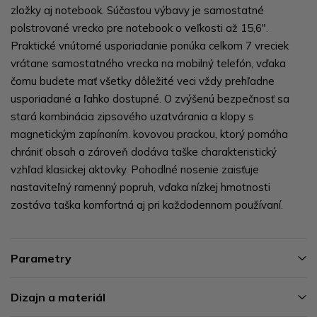
zložky aj notebook. Súčasťou výbavy je samostatné
polstrované vrecko pre notebook o veľkosti až 15,6".
Praktické vnútorné usporiadanie ponúka celkom 7 vreciek
vrátane samostatného vrecka na mobilný telefón, vďaka
čomu budete mať všetky dôležité veci vždy prehľadne
usporiadané a ľahko dostupné. O zvýšenú bezpečnosť sa
stará kombinácia zipsového uzatvárania a klopy s
magnetickým zapínaním. kovovou prackou, ktorý pomáha
chrániť obsah a zároveň dodáva taške charakteristický
vzhľad klasickej aktovky. Pohodlné nosenie zaisťuje
nastaviteľný ramenný popruh, vďaka nízkej hmotnosti
zostáva taška komfortná aj pri každodennom používaní.
Parametry
Dizajn a materiál