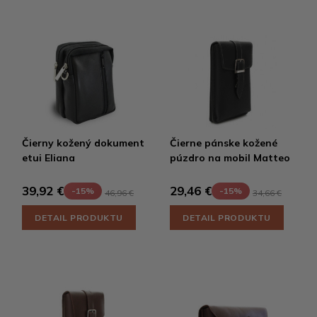
Čierny kožený dokument
Čierne pánske kožené
etui Eliana
púzdro na mobil Matteo
39,92 €
29,46 €
-15%
-15%
46,96 €
34,66 €
DETAIL PRODUKTU
DETAIL PRODUKTU