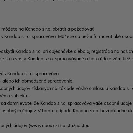
 môžete na Kandoo s.r.o. obrátiť a požadovať:
s Kandoo s.r.o. spracováva. Môžete sa tiež informovať aké osobn
skytli Kandoo s.r.o. pri objednávke alebo aj registrácia na našic
ie sú o vás v Kandoo s.r.o. spracovávané a tieto údaje vám tiež
vás Kandoo s.r.o. spracováva.
- alebo ich obmedzené spracovanie.
ných údajov získaných na základe vášho súhlasu u Kandoo s.r.o.
ému subjektu.
 sa domnievate, že Kandoo s.r.o. spracováva vaše osobné údaje 
 osobných údajov. V tomto prípade Kandoo s.r.o. bezodkladne uk
obných údajov (www.uoou.cz) so sťažnosťou