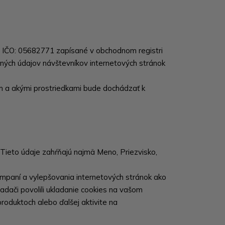
a, IČO: 05682771 zapísané v obchodnom registri
ých údajov návštevníkov internetových stránok
om a akými prostriedkami bude dochádzať k
 Tieto údaje zahŕňajú najmä Meno, Priezvisko,
ampaní a vylepšovania internetových stránok ako
adači povolili ukladanie cookies na vašom
produktoch alebo ďalšej aktivite na