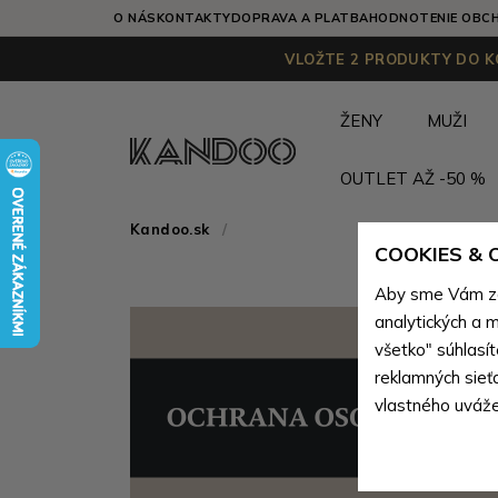
O NÁS
KONTAKTY
DOPRAVA A PLATBA
HODNOTENIE OBC
VLOŽTE 2 PRODUKTY DO KO
ŽENY
MUŽI
OUTLET AŽ -50 %
Kandoo.sk
COOKIES &
Aby sme Vám zai
analytických a m
všetko" súhlasí
reklamných sieť
vlastného uváže