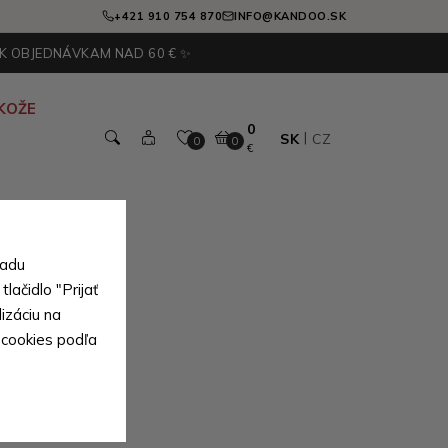
+421 910 754 870
INFO@KANDOO.SK
 K OBJEDNÁVKAM NAD 60 € ✨
KOŽE
0
SK
CZ
0
0
€
sadu
lačidlo "Prijať
izáciu na
 cookies podľa