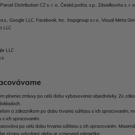
arcel Distribution CZ s. r. o., Česká pošta, s.p., Zásielkovňa s. r. 
.s., Google LLC, Facebook, Inc., Inspigroup s.r.o., Visual Meta G
up LLC
gle LLC
.s.
racovávame
m plnenia zmluvy po celú dobu vybavovania objednávky. Zo zákon
dokladoch.
eľom a zákazníkom po dobu trvania súhlasu s ich spracovaním, m
 s ich spracovaním.
racováva po celú dobu trvania súhlasu s ich spracovaním. Maximá
ašej strany odvolaný alebo je vznesená námietka.