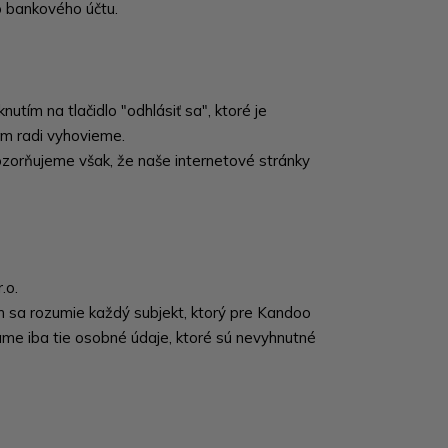
o bankového účtu.
utím na tlačidlo "odhlásiť sa", ktoré je
m radi vyhovieme.
pozorňujeme však, že naše internetové stránky
.o.
m sa rozumie každý subjekt, ktorý pre Kandoo
me iba tie osobné údaje, ktoré sú nevyhnutné