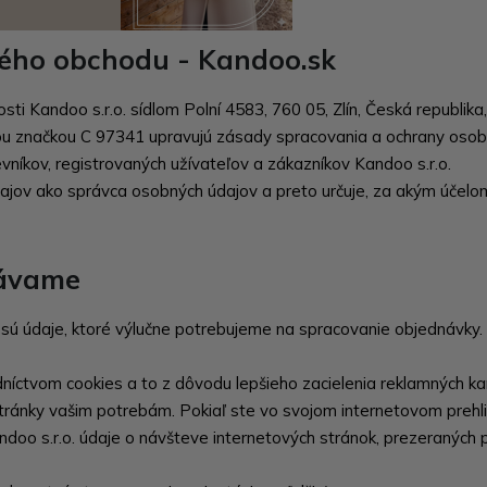
vého obchodu - Kandoo.sk
ti Kandoo s.r.o. sídlom Polní 4583, 760 05, Zlín, Česká republik
u značkou C 97341 upravujú zásady spracovania a ochrany osobn
níkov, registrovaných užívateľov a zákazníkov Kandoo s.r.o.
dajov ako správca osobných údajov a preto určuje, za akým účel
vávame
 sú údaje, ktoré výlučne potrebujeme na spracovanie objednávky.
níctvom cookies a to z dôvodu lepšieho zacielenia reklamných k
tránky vašim potrebám. Pokiaľ ste vo svojom internetovom prehli
andoo s.r.o. údaje o návšteve internetových stránok, prezeraných 