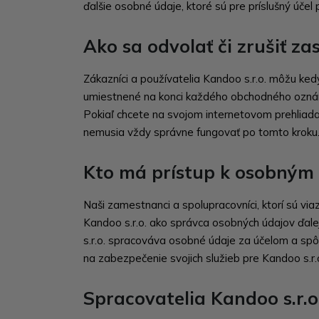
ďalšie osobné údaje, ktoré sú pre príslušný úče
Ako sa odvolať či zrušiť z
Zákazníci a používatelia Kandoo s.r.o. môžu kedy
umiestnené na konci každého obchodného oznám
Pokiaľ chcete na svojom internetovom prehliadač
nemusia vždy správne fungovať po tomto kroku
Kto má prístup k osobným
Naši zamestnanci a spolupracovníci, ktorí sú via
Kandoo s.r.o. ako správca osobných údajov ďale
s.r.o. spracováva osobné údaje za účelom a sp
na zabezpečenie svojich služieb pre Kandoo s.r.
Spracovatelia Kandoo s.r.o.