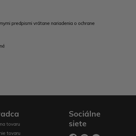
vnymi predpismi vrátane nariadenia o ochrane
tné
radca
Sociálne
siete
na tovaru
nie tovaru