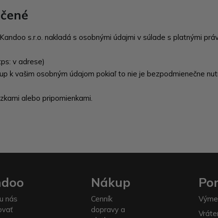
ečené
andoo s.r.o. nakladá s osobnými údajmi v súlade s platnými prá
ps: v adrese)
stup k vašim osobným údajom pokiaľ to nie je bezpodmienečne nu
ázkami alebo pripomienkami.
ndoo
Nákup
Po
u nás
Cenník
Výme
ovať
dopravy a
Vráte