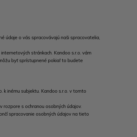
é údaje o vás spracovávajú naši spracovatelia,
h internetových stránkach. Kandoo s.r.o. vám
 môžu byť sprístupnené pokiaľ to budete
 k inému subjektu. Kandoo s.r.o. v tomto
v rozpore s ochranou osobných údajov.
ončí spracovanie osobných údajov na tieto