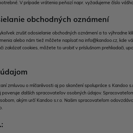
l potrebné. V prípade vrátenia peňazí napr. vyžadujeme číslo vášh
asielanie obchodných oznámení
koľvek zrušiť odosielanie obchodných oznámení a to výhradne klikn
enia alebo nám tiež môžete napísať na info@kandoo.cz, kde vá
i zakázať cookies, môžete to urobiť v príslušnom prehliadači, u
.
 údajom
zaní zmluvou o mlčanlivosti aj po skončení spolupráce s Kandoo s.r
j poveruje ďalších spracovateľov osobných údajov. Spracovateľo
ôsobom, akým určí Kandoo s.r.o. Našim spracovateľom odovzdáva
o.
: