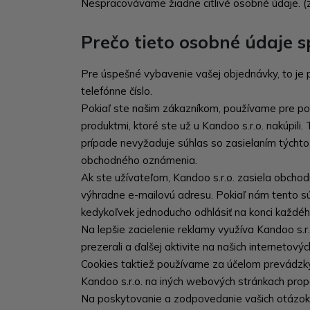
Nespracovávame žiadne citlivé osobné údaje. (zd
Prečo tieto osobné údaje
Pre úspešné vybavenie vašej objednávky, to je 
telefónne číslo.
Pokiaľ ste našim zákazníkom, používame pre pon
produktmi, ktoré ste už u Kandoo s.r.o. nakúpil
prípade nevyžaduje súhlas so zasielaním tých
obchodného oznámenia.
Ak ste užívateľom, Kandoo s.r.o. zasiela obchodn
výhradne e-mailovú adresu. Pokiaľ nám tento sú
kedykoľvek jednoducho odhlásiť na konci každé
Na lepšie zacielenie reklamy využíva Kandoo s.r.
prezerali a ďalšej aktivite na našich internetový
Cookies taktiež používame za účelom prevádzky 
Kandoo s.r.o. na iných webových stránkach propa
Na poskytovanie a zodpovedanie vašich otázok,