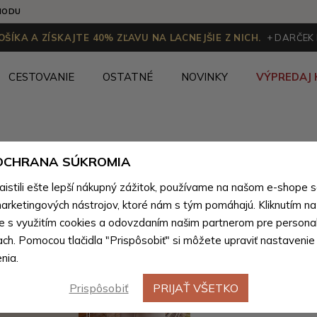
HODU
ŠÍKA A ZÍSKAJTE 40% ZĽAVU NA LACNEJŠIE Z NICH.
+ DARČEK
CESTOVANIE
OSTATNÉ
NOVINKY
VÝPREDAJ 
 OCHRANA SÚKROMIA
stili ešte lepší nákupný zážitok, používame na našom e-shope 
arketingových nástrojov, ktoré nám s tým pomáhajú. Kliknutím na t
te s využitím cookies a odovzdaním našim partnerom pre personal
ach. Pomocou tlačidla "Prispôsobiť" si môžete upraviť nastavenie
nia.
Prispôsobiť
PRIJAŤ VŠETKO