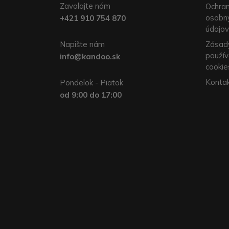
Zavolajte nám
Ochra
osobn
+421 910 754 870
údajov
Napište nám
Zásad
použív
info@kandoo.sk
cookie
Konta
Pondelok - Piatok
od 9:00 do 17:00