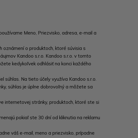
používame Meno, Priezvisko, adresa, e-mail a
 oznámení o produktoch, ktoré súvisia s
záujmov Kandoo s.r.o. Kandoo s.r.o. v tomto
ete kedykoľvek odhlásiť na konci každého
l súhlas. Na tieto účely využíva Kandoo s.r.o.
nky, súhlas je úplne dobrovoľný a môžete sa
 internetovej stránky, produktoch, ktoré ste si
najú pokiaľ ste 30 dní od kliknutia na reklamu
dne váš e-mail, meno a priezvisko, prípadne