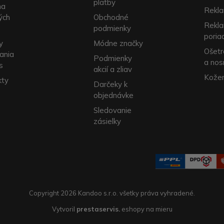
platby
na
Rekla
ých
Obchodné
Rekl
podmienky
poria
y
Módne značky
Ošetr
ania
Podmienky
a nos
s
akcií a zliav
Kožen
kty
Darčeky k
objednávke
Sledovanie
zásielky
Copyright 2026 Kandoo s.r.o. všetky práva vyhradené.
Vytvoril
prestaservis.
eshopy na mieru