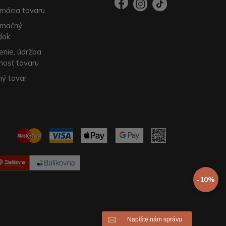
mácia tovaru
amačný
dok
enie, údržba
nosť tovaru
ý tovar
-10%
Napíšte nám správu