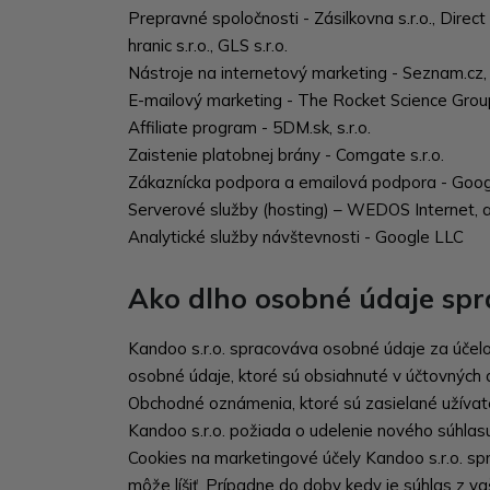
Prepravné spoločnosti - Zásilkovna s.r.o., Direct P
hranic s.r.o., GLS s.r.o.
Nástroje na internetový marketing - Seznam.cz, a
E-mailový marketing - The Rocket Science Gro
Affiliate program - 5DM.sk, s.r.o.
Zaistenie platobnej brány - Comgate s.r.o.
Zákaznícka podpora a emailová podpora - Goo
Serverové služby (hosting) – WEDOS Internet, a
Analytické služby návštevnosti - Google LLC
Ako dlho osobné údaje sp
Kandoo s.r.o. spracováva osobné údaje za účelo
osobné údaje, ktoré sú obsiahnuté v účtovných 
Obchodné oznámenia, ktoré sú zasielané užívat
Kandoo s.r.o. požiada o udelenie nového súhlasu
Cookies na marketingové účely Kandoo s.r.o. sp
môže líšiť. Prípadne do doby kedy je súhlas z v