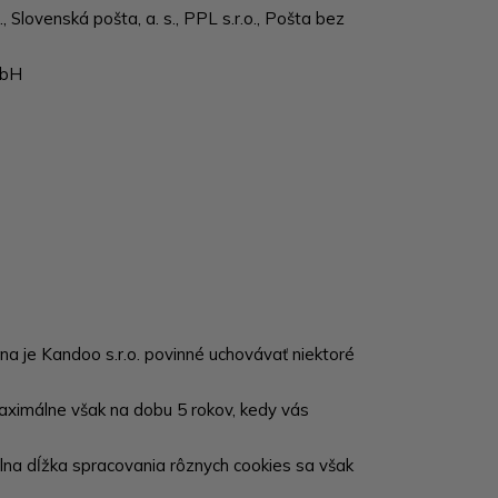
o., Slovenská pošta, a. s., PPL s.r.o., Pošta bez
mbH
a je Kandoo s.r.o. povinné uchovávať niektoré
aximálne však na dobu 5 rokov, kedy vás
lna dĺžka spracovania rôznych cookies sa však