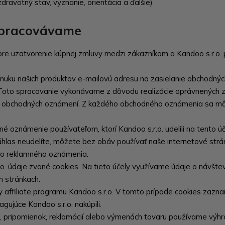
ravotný stav, vyznanie, orientácia a ďalšie)
 spracovávame
pre uzatvorenie kúpnej zmluvy medzi zákazníkom a Kandoo s.r.o. 
uku našich produktov e-mailovú adresu na zasielanie obchodných
i. Toto spracovanie vykonávame z dôvodu realizácie oprávnených 
to obchodných oznámení. Z každého obchodného oznámenia sa môž
é oznámenie používateľom, ktorí Kandoo s.r.o. udelili na tento úče
hlas neudelíte, môžete bez obáv používať naše internetové strá
ho reklamného oznámenia.
o. údaje zvané cookies. Na tieto účely využívame údaje o návšteve
ch stránkach.
affiliate programu Kandoo s.r.o. V tomto prípade cookies zazname
gujúce Kandoo s.r.o. nakúpili.
 pripomienok, reklamácií alebo výmenách tovaru používame výhra