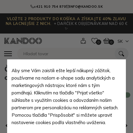
+421 910 754 870
INFO@KANDOO.SK
VLOŽTE 2 PRODUKTY DO KOŠÍKA A ZÍSKAJTE 40% ZĽAVU
NA LACNEJŠIE Z NICH.
+ DARČEK K OBJEDNÁVKAM NAD 60 €
✨
SK
0
0
Čierna pánska priestranná kožená
Aby sme Vám zaistili ešte lepší nákupný zážitok,
cestovná taška Mirza
používame na našom e-shope sadu analytických a
marketingových nástrojov, ktoré nám s tým
pomáhajú. Kliknutím na tlačidlo "Prijať všetko"
Novinka
súhlasíte s využitím cookies a odovzdaním našim
partnerom pre personalizáciu na reklamných sieťach.
Pomocou tlačidla "Prispôsobiť" si môžete upraviť
nastavenie cookies podľa vlastného uváženia.