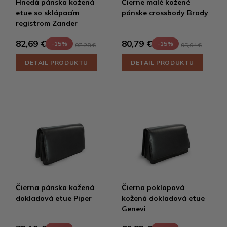
Hnedá pánska kožená
Čierne malé kožené
etue so sklápacím
pánske crossbody Brady
registrom Zander
82,69 €
80,79 €
-15%
-15%
97,28 €
95,04 €
DETAIL PRODUKTU
DETAIL PRODUKTU
Čierna pánska kožená
Čierna poklopová
dokladová etue Piper
kožená dokladová etue
Genevi