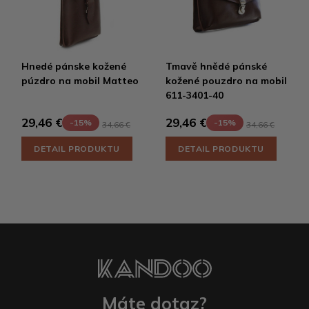
Hnedé pánske kožené
Tmavě hnědé pánské
púzdro na mobil Matteo
kožené pouzdro na mobil
611-3401-40
29,46 €
29,46 €
-15%
-15%
34,66 €
34,66 €
DETAIL PRODUKTU
DETAIL PRODUKTU
Máte dotaz?