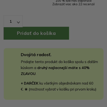
100 % ľudí nás odporúča
Zobraziť viac ako 22 recenzií
1
Dvojitá radosť.
Pridajte tento produkt do košíka spolu s ďalším
kúskom a
druhý najlacnejší máte s 40%
ZĽAVOU
.
+ DARČEK
ku všetkým objednávkam nad 60
€. ❀ (možnosť vybrať v košíku pri prvom kroku)