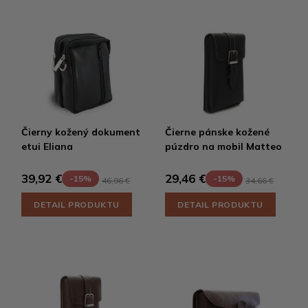
Čierny kožený dokument
Čierne pánske kožené
etui Eliana
púzdro na mobil Matteo
39,92 €
29,46 €
-15%
-15%
46,96 €
34,66 €
DETAIL PRODUKTU
DETAIL PRODUKTU