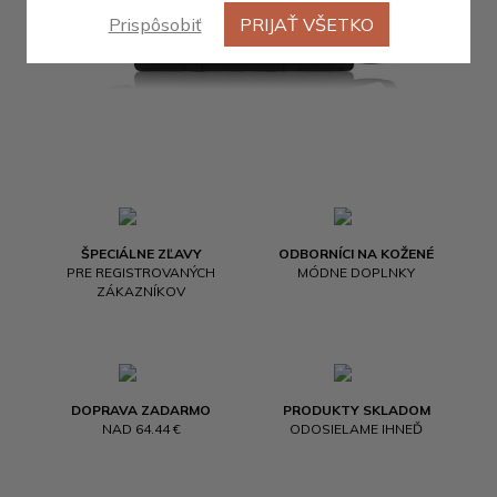
Prispôsobiť
PRIJAŤ VŠETKO
ŠPECIÁLNE ZĽAVY
ODBORNÍCI NA KOŽENÉ
PRE REGISTROVANÝCH
MÓDNE DOPLNKY
ZÁKAZNÍKOV
DOPRAVA ZADARMO
PRODUKTY SKLADOM
NAD 64.44 €
ODOSIELAME IHNEĎ