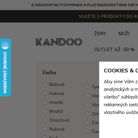
O NÁS
KONTAKTY
DOPRAVA A PLATBA
HODNOTENIE OBC
VLOŽTE 2 PRODUKTY DO KO
ŽENY
MUŽI
OUTLET AŽ -50 %
COOKIES &
Farba
Aby sme Vám zai
Béžová
Tyrkysová
analytických a m
Fialová
Viacfarebná
všetko" súhlasí
Hnedá
reklamných sieť
Vínová
Modrá
vlastného uváže
Zelená
Oranžová
Červená
Ružová
Čierna