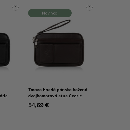
Novinka
Tmavo hnedá pánska kožená
dric
dvojkomorová etue Cedric
54,69 €