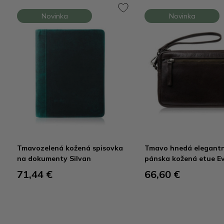
Novinka
Novinka
Tmavozelená kožená spisovka
Tmavo hnedá elegant
na dokumenty Silvan
pánska kožená etue E
71,44 €
66,60 €