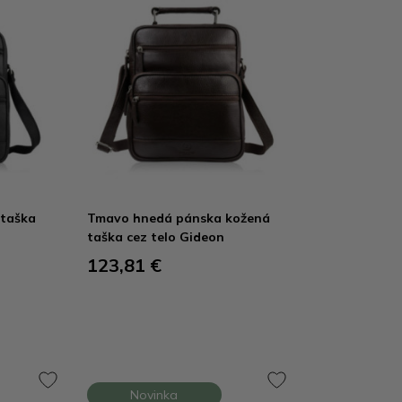
 taška
Tmavo hnedá pánska kožená
taška cez telo Gideon
123,81 €
Novinka