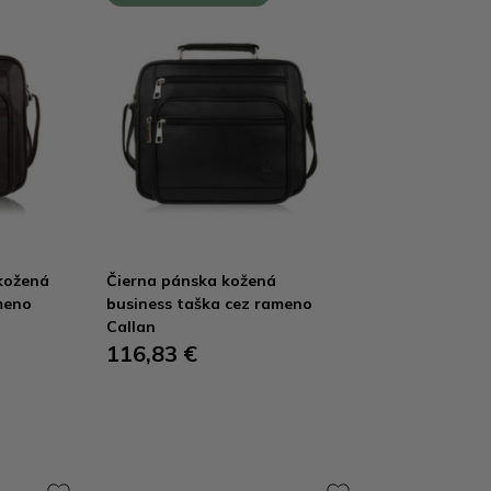
kožená
Čierna pánska kožená
meno
business taška cez rameno
Callan
116,83 €