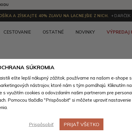
HODU
ŠÍKA A ZÍSKAJTE 40% ZĽAVU NA LACNEJŠIE Z NICH.
+ DARČEK
CESTOVANIE
OSTATNÉ
NOVINKY
VÝPREDAJ 
Kandoo.sk
Novinky
 OCHRANA SÚKROMIA
stili ešte lepší nákupný zážitok, používame na našom e-shope 
arketingových nástrojov, ktoré nám s tým pomáhajú. Kliknutím na t
Novinky
(346 produktov)
te s využitím cookies a odovzdaním našim partnerom pre personal
ach. Pomocou tlačidla "Prispôsobiť" si môžete upraviť nastavenie
nia.
Novinka
Novinka
Prispôsobiť
PRIJAŤ VŠETKO