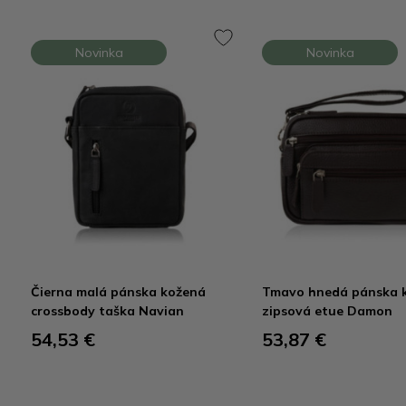
Novinka
Novinka
Čierna malá pánska kožená
Tmavo hnedá pánska 
crossbody taška Navian
zipsová etue Damon
54,53 €
53,87 €