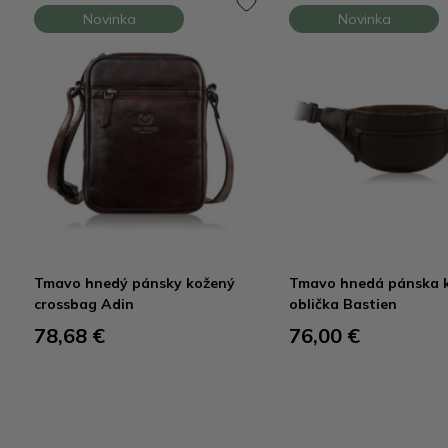
Novinka
Novinka
Tmavo hnedý pánsky kožený
Tmavo hnedá pánska 
crossbag Adin
oblička Bastien
78,68 €
76,00 €