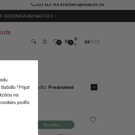
+421 910 754 870
INFO@KANDOO.SK
 K OBJEDNÁVKAM NAD 60 € ✨
KOŽE
0
SK
CZ
0
0
€
sadu
lačidlo "Prijať
Zoradiť podľa:
Predvolené
izáciu na
 cookies podľa
Novinka