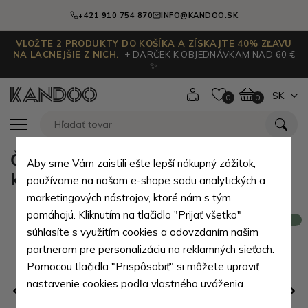
+421 910 754 870
INFO@KANDOO.SK
VLOŽTE 2 PRODUKTY DO KOŠÍKA A ZÍSKAJTE 40% ZĽAVU
NA LACNEJŠIE Z NICH.
+ DARČEK K OBJEDNÁVKAM NAD 60 €
✨
SK
0
0
Čierna dámska kožená ľadvinka s
Aby sme Vám zaistili ešte lepší nákupný zážitok,
kvetinovou potlačou Valeria
používame na našom e-shope sadu analytických a
marketingových nástrojov, ktoré nám s tým
pomáhajú. Kliknutím na tlačidlo "Prijať všetko"
Novinka
súhlasíte s využitím cookies a odovzdaním našim
partnerom pre personalizáciu na reklamných sieťach.
Pomocou tlačidla "Prispôsobiť" si môžete upraviť
nastavenie cookies podľa vlastného uváženia.