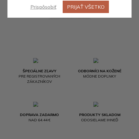
Prispôsobiť
PRIJAŤ VŠETKO
ŠPECIÁLNE ZĽAVY
ODBORNÍCI NA KOŽENÉ
PRE REGISTROVANÝCH
MÓDNE DOPLNKY
ZÁKAZNÍKOV
DOPRAVA ZADARMO
PRODUKTY SKLADOM
NAD 64.44 €
ODOSIELAME IHNEĎ