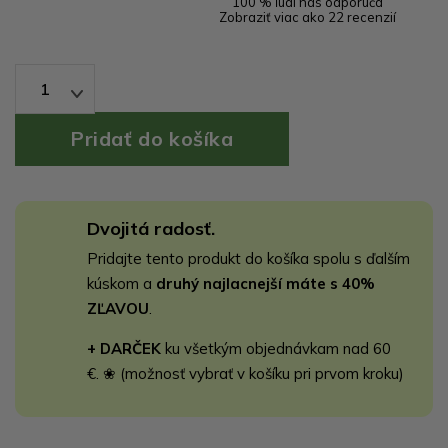
100 % ľudí nás odporúča
Zobraziť viac ako 22 recenzií
1
Dvojitá radosť.
Pridajte tento produkt do košíka spolu s ďalším
kúskom a
druhý najlacnejší máte s 40%
ZĽAVOU
.
+ DARČEK
ku všetkým objednávkam nad 60
€. ❀ (možnosť vybrať v košíku pri prvom kroku)