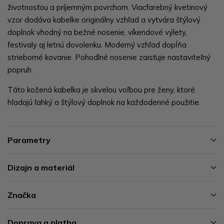
životnosťou a príjemným povrchom. Viacfarebný kvetinový
vzor dodáva kabelke originálny vzhľad a vytvára štýlový
doplnok vhodný na bežné nosenie, víkendové výlety,
festivaly aj letnú dovolenku. Moderný vzhľad dopĺňa
strieborné kovanie. Pohodlné nosenie zaisťuje nastaviteľný
popruh.
Táto kožená kabelka je skvelou voľbou pre ženy, ktoré
hľadajú ľahký a štýlový doplnok na každodenné použitie.
Parametry
Dizajn a materiál
Značka
Doprava a platba