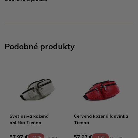
Podobné produkty
Svetlosivá kožená
Červená kožená ľadvinka
oblička Tienna
Tienna
57,97 €
57,97 €
-15%
-15%
68,20 €
68,20 €