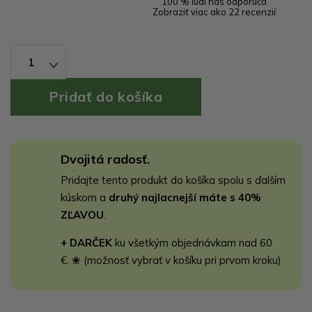
100 % ľudí nás odporúča
Zobraziť viac ako 22 recenzií
1
Dvojitá radosť.
Pridajte tento produkt do košíka spolu s ďalším
kúskom a
druhý najlacnejší máte s 40%
ZĽAVOU
.
+ DARČEK
ku všetkým objednávkam nad 60
€. ❀ (možnosť vybrať v košíku pri prvom kroku)