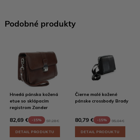
Podobné produkty
Hnedá pánska kožená
Čierne malé kožené
etue so sklápacím
pánske crossbody Brady
registrom Zander
82,69 €
80,79 €
-15%
-15%
97,28 €
95,04 €
DETAIL PRODUKTU
DETAIL PRODUKTU