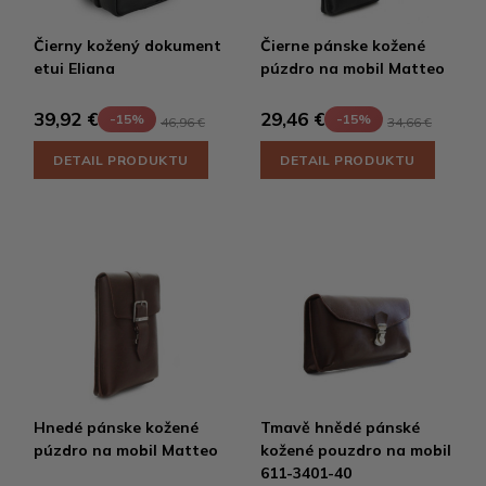
Čierny kožený dokument
Čierne pánske kožené
etui Eliana
púzdro na mobil Matteo
39,92 €
29,46 €
-15%
-15%
46,96 €
34,66 €
DETAIL PRODUKTU
DETAIL PRODUKTU
Hnedé pánske kožené
Tmavě hnědé pánské
púzdro na mobil Matteo
kožené pouzdro na mobil
611-3401-40