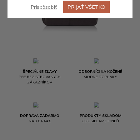
Prispôsobiť
PRIJAŤ VŠETKO
ŠPECIÁLNE ZĽAVY
ODBORNÍCI NA KOŽENÉ
PRE REGISTROVANÝCH
MÓDNE DOPLNKY
ZÁKAZNÍKOV
DOPRAVA ZADARMO
PRODUKTY SKLADOM
NAD 64.44 €
ODOSIELAME IHNEĎ