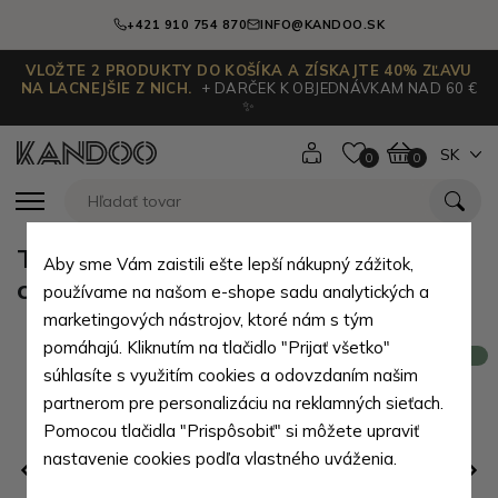
+421 910 754 870
INFO@KANDOO.SK
VLOŽTE 2 PRODUKTY DO KOŠÍKA A ZÍSKAJTE 40% ZĽAVU
NA LACNEJŠIE Z NICH.
+ DARČEK K OBJEDNÁVKAM NAD 60 €
✨
SK
0
0
Tmavo hnedý pánsky kožený
Aby sme Vám zaistili ešte lepší nákupný zážitok,
crossbag s chlopňou Adrian
používame na našom e-shope sadu analytických a
marketingových nástrojov, ktoré nám s tým
pomáhajú. Kliknutím na tlačidlo "Prijať všetko"
Novinka
súhlasíte s využitím cookies a odovzdaním našim
partnerom pre personalizáciu na reklamných sieťach.
Pomocou tlačidla "Prispôsobiť" si môžete upraviť
nastavenie cookies podľa vlastného uváženia.