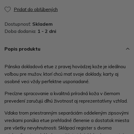
Pridať do obľúbených
Dostupnosť:
Skladem
Doba dodania:
1 - 2 dni
Popis produktu
Pánska dokladová etue z pravej hovädzej kože je ideálnou
voľbou pre mužov, ktorí chcú mať svoje doklady, karty aj
osobné veci vždy perfektne usporiadané.
Precízne spracovanie a kvalitná prírodná koža v čiernom
prevedení zaručujú dlhú životnosť aj reprezentatívny vzhľad.
Vďaka trom priestranným separáciám oddeleným zipsovými
vreckami ponúka etue prehľadné členenie a dostatok miesta
pre všetky nevyhnutnosti. Sklápací register s dvoma