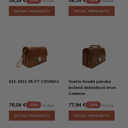
58,14 €
58,14 €
-20%
-20%
72,68 €
72,68 €
DETAIL PRODUKTU
DETAIL PRODUKTU
611-2411-05 VT COGNAC
Svetlo hnedá pánska
kožená dokladová etue
Cadenie
76,04 €
77,94 €
-15%
-15%
89,46 €
91,70 €
DETAIL PRODUKTU
DETAIL PRODUKTU