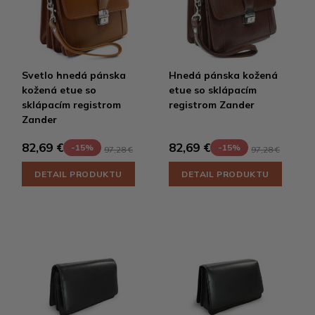
Svetlo hnedá pánska
Hnedá pánska kožená
kožená etue so
etue so sklápacím
sklápacím registrom
registrom Zander
Zander
82,69 €
82,69 €
-15%
-15%
97,28 €
97,28 €
DETAIL PRODUKTU
DETAIL PRODUKTU