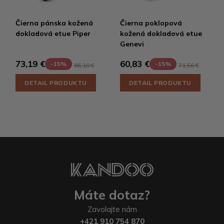
Čierna pánska kožená
Čierna poklopová
dokladová etue Piper
kožená dokladová etue
Genevi
73,19 €
60,83 €
-15%
-15%
86,10 €
71,56 €
DETAIL PRODUKTU
DETAIL PRODUKTU
Máte dotaz?
Zavolajte nám
+421 910 754 870