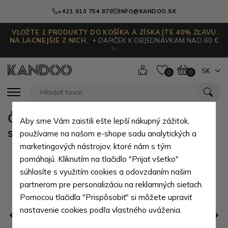
+421 910 754 870
INFO@KANDOO.SK
VLOŽTE 2 PRODUKTY DO KOŠÍKA A ZÍSKAJTE 40% ZĽAVU
NA LACNEJŠIE Z NICH.
+ DARČEK K OBJEDNÁVKAM NAD 60 €
✨
SK
0
0
Čierna pánska kožená etue so
Aby sme Vám zaistili ešte lepší nákupný zážitok,
sklápacím registrom Zander
používame na našom e-shope sadu analytických a
marketingových nástrojov, ktoré nám s tým
pomáhajú. Kliknutím na tlačidlo "Prijať všetko"
súhlasíte s využitím cookies a odovzdaním našim
partnerom pre personalizáciu na reklamných sieťach.
Pomocou tlačidla "Prispôsobiť" si môžete upraviť
nastavenie cookies podľa vlastného uváženia.