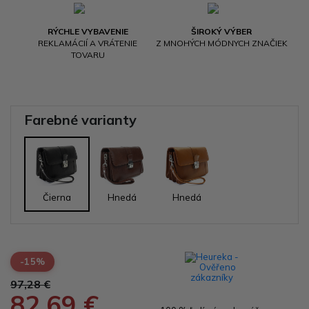
RÝCHLE VYBAVENIE
ŠIROKÝ VÝBER
REKLAMÁCIÍ A VRÁTENIE
Z MNOHÝCH MÓDNYCH ZNAČIEK
TOVARU
Farebné varianty
Čierna
Hnedá
Hnedá
-15%
97,28 €
82,69 €