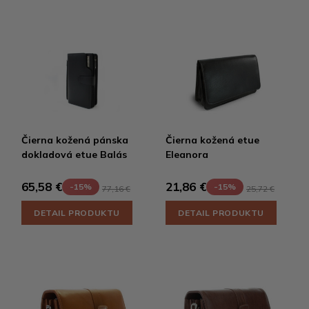
Čierna kožená pánska
Čierna kožená etue
dokladová etue Balás
Eleanora
65,58 €
21,86 €
-15%
-15%
77,16 €
25,72 €
DETAIL PRODUKTU
DETAIL PRODUKTU