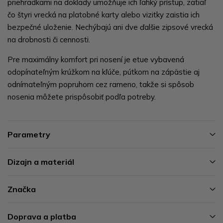
priehradkami na doklady umožňuje ich ľahký prístup, zatiaľ
čo štyri vrecká na platobné karty alebo vizitky zaistia ich
bezpečné uloženie. Nechýbajú ani dve ďalšie zipsové vrecká
na drobnosti či cennosti.
Pre maximálny komfort pri nosení je etue vybavená
odopínateľným krúžkom na kľúče, pútkom na zápästie aj
odnímateľným popruhom cez rameno, takže si spôsob
nosenia môžete prispôsobiť podľa potreby.
Parametry
Dizajn a materiál
Značka
Doprava a platba