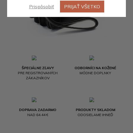
Prispôsobiť
PRIJAŤ VŠETKO
ŠPECIÁLNE ZĽAVY
ODBORNÍCI NA KOŽENÉ
PRE REGISTROVANÝCH
MÓDNE DOPLNKY
ZÁKAZNÍKOV
DOPRAVA ZADARMO
PRODUKTY SKLADOM
NAD 64.44 €
ODOSIELAME IHNEĎ