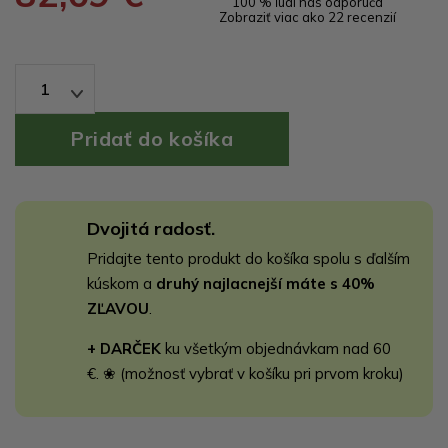
100 % ľudí nás odporúča
Zobraziť viac ako 22 recenzií
1
Dvojitá radosť.
Pridajte tento produkt do košíka spolu s ďalším
kúskom a
druhý najlacnejší máte s 40%
ZĽAVOU
.
+ DARČEK
ku všetkým objednávkam nad 60
€. ❀ (možnosť vybrať v košíku pri prvom kroku)