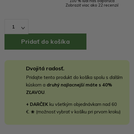
100 % ľudí nás odporúča
Zobraziť viac ako 22 recenzií
1
Dvojitá radosť.
Pridajte tento produkt do košíka spolu s ďalším
kúskom a
druhý najlacnejší máte s 40%
ZĽAVOU
.
+ DARČEK
ku všetkým objednávkam nad 60
€. ❀ (možnosť vybrať v košíku pri prvom kroku)