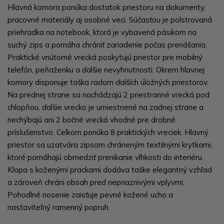
Hlavná komora ponúka dostatok priestoru na dokumenty,
pracovné materiály aj osobné veci. Súčasťou je polstrovaná
priehradka na notebook, ktorá je vybavená pásikom na
suchý zips a pomáha chrániť zariadenie počas prenášania.
Praktické vnútorné vrecká poskytujú priestor pre mobilný
telefón, peňaženku a ďalšie nevyhnutnosti. Okrem hlavnej
komory disponuje taška radom ďalších úložných priestorov.
Na prednej strane sa nachádzajú 2 priestranné vrecká pod
chlopňou, ďalšie vrecko je umiestnené na zadnej strane a
nechýbajú ani 2 bočné vrecká vhodné pre drobné
príslušenstvo. Celkom ponúka 8 praktických vreciek. Hlavný
priestor sa uzatvára zipsom chráneným textilnými krytkami,
ktoré pomáhajú obmedziť prenikanie vlhkosti do interiéru.
Klopa s koženými prackami dodáva taške elegantný vzhľad
a zároveň chráni obsah pred nepriaznivými vplyvmi.
Pohodlné nosenie zaisťuje pevné kožené ucho a
nastaviteľný ramenný popruh.