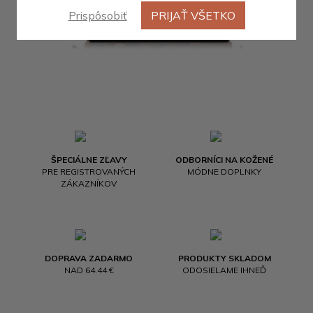
Prispôsobiť
PRIJAŤ VŠETKO
ŠPECIÁLNE ZĽAVY
ODBORNÍCI NA KOŽENÉ
PRE REGISTROVANÝCH
MÓDNE DOPLNKY
ZÁKAZNÍKOV
DOPRAVA ZADARMO
PRODUKTY SKLADOM
NAD 64.44 €
ODOSIELAME IHNEĎ