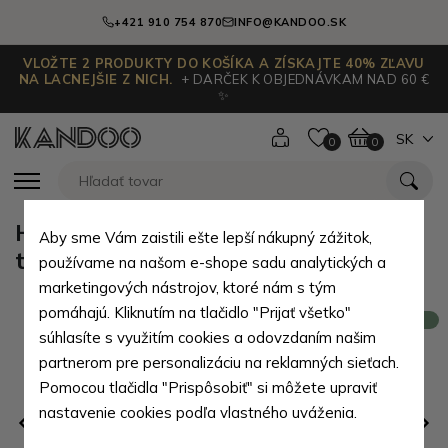
+421 910 754 870
INFO@KANDOO.SK
VLOŽTE 2 PRODUKTY DO KOŠÍKA A ZÍSKAJTE 40% ZĽAVU
NA LACNEJŠIE Z NICH.
+ DARČEK K OBJEDNÁVKAM NAD 60 €
✨
SK
0
0
Hnedá pánska priestranná kožená
Aby sme Vám zaistili ešte lepší nákupný zážitok,
taška na notebook Erik
používame na našom e-shope sadu analytických a
marketingových nástrojov, ktoré nám s tým
pomáhajú. Kliknutím na tlačidlo "Prijať všetko"
Novinka
súhlasíte s využitím cookies a odovzdaním našim
partnerom pre personalizáciu na reklamných sieťach.
Pomocou tlačidla "Prispôsobiť" si môžete upraviť
nastavenie cookies podľa vlastného uváženia.