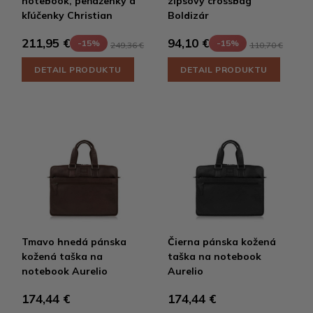
notebook, peňaženky a
zipsový crossbag
kľúčenky Christian
Boldizár
211,95 €
94,10 €
-15%
-15%
249,36 €
110,70 €
DETAIL PRODUKTU
DETAIL PRODUKTU
Tmavo hnedá pánska
Čierna pánska kožená
kožená taška na
taška na notebook
notebook Aurelio
Aurelio
174,44 €
174,44 €