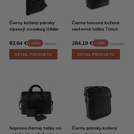
Čierny kožený pánsky
Čierna luxusná kožená
zipsový crossbag Udder
cestovná taška Timot
83,64 €
284,19 €
-15%
-15%
98,40 €
334,34 €
DETAIL PRODUKTU
DETAIL PRODUKTU
Súprava čiernej tašky na
Čierny pánsky kožený