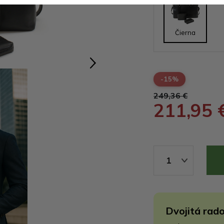
Čierna
-15%
249,36 €
211,95 
1
Dvojitá rado