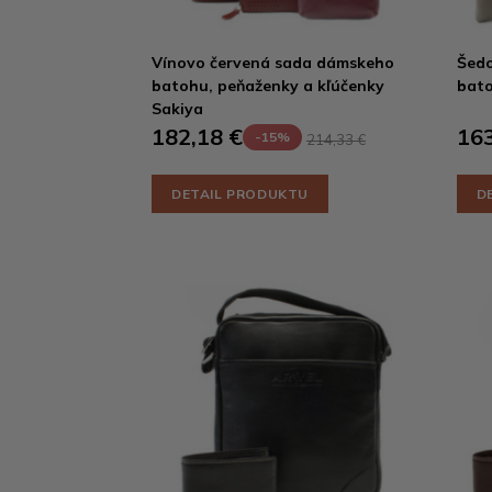
Vínovo červená sada dámskeho
Šed
batohu, peňaženky a kľúčenky
bato
Sakiya
182,18 €
163
-15%
214,33 €
DETAIL PRODUKTU
D