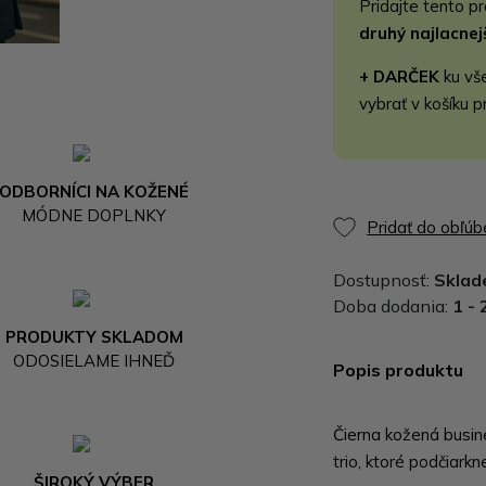
Pridajte tento p
druhý najlacne
+ DARČEK
ku vš
vybrať v košíku p
ODBORNÍCI NA KOŽENÉ
MÓDNE DOPLNKY
Pridať do obľú
Dostupnosť:
Skla
Doba dodania:
1 - 
PRODUKTY SKLADOM
ODOSIELAME IHNEĎ
Popis produktu
Čierna kožená busin
trio, ktoré podčiark
ŠIROKÝ VÝBER