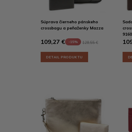
Súprava čierneho pánskeho
Sad
crossbagu a peňaženky Mazza
cros
9160
109,27 €
109
-15%
128,55 €
DETAIL PRODUKTU
D