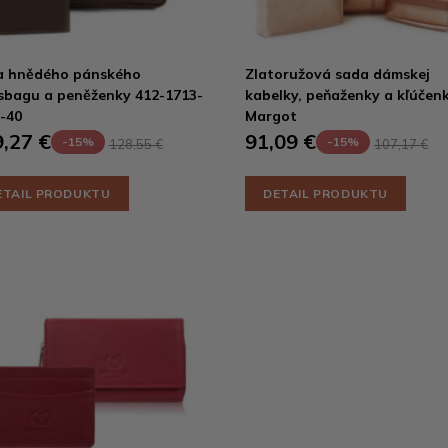
a hnědého pánského
Zlatoružová sada dámskej
sbagu a peněženky 412-1713-
kabelky, peňaženky a kľúčen
-40
Margot
,27 €
91,09 €
-15%
-15%
128,55 €
107,17 €
ETAIL PRODUKTU
DETAIL PRODUKTU