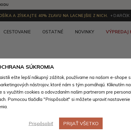
HODU
ŠÍKA A ZÍSKAJTE 40% ZĽAVU NA LACNEJŠIE Z NICH.
+ DARČEK
CESTOVANIE
OSTATNÉ
NOVINKY
VÝPREDAJ 
 OCHRANA SÚKROMIA
Súprava č
stili ešte lepší nákupný zážitok, používame na našom e-shope 
notebook
arketingových nástrojov, ktoré nám s tým pomáhajú. Kliknutím na t
te s využitím cookies a odovzdaním našim partnerom pre personal
kľúčenky 
ach. Pomocou tlačidla "Prispôsobiť" si môžete upraviť nastavenie
nia.
Farebné var
Prispôsobiť
PRIJAŤ VŠETKO