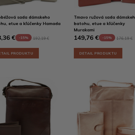
obéžová sada dámskeho
Tmavo ružová sada dámske
hu, etue a kľúčenky Hamada
batohu, etue a kľúčenky
Murakami
,36 €
149,76 €
-15%
-15%
192,19 €
176,19 €
ETAIL PRODUKTU
DETAIL PRODUKTU