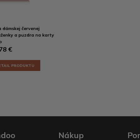
 dámskej červenej
ženky a puzdra na karty
o
78 €
ETAIL PRODUKTU
ndoo
Nákup
Po