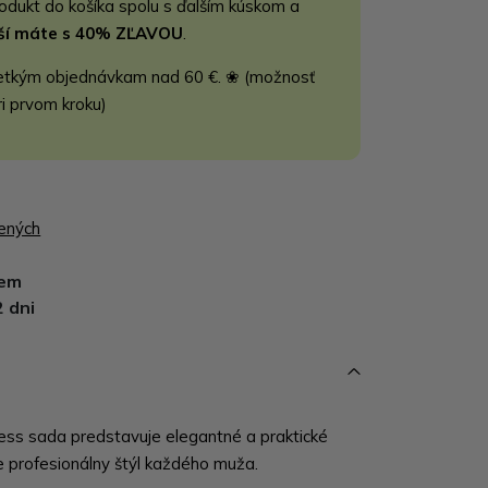
rodukt do košíka spolu s ďalším kúskom a
jší máte s 40% ZĽAVOU
.
etkým objednávkam nad 60 €. ❀ (možnosť
ri prvom kroku)
bených
dem
2 dni
ess sada predstavuje elegantné a praktické
ne profesionálny štýl každého muža.