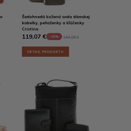
ho
Šedohnedá kožená sada dámskej
kabelky, peňaženky a kľúčenky
Cristina
119,07 €
-15%
140,08 €
DETAIL PRODUKTU