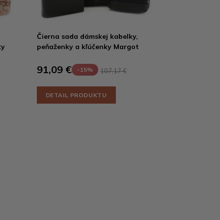
Čierna sada dámskej kabelky,
ky
peňaženky a kľúčenky Margot
91,09 €
-15%
107,17 €
DETAIL PRODUKTU