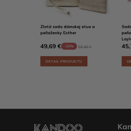
Zlatá sada dámskej etue a
Sada
peňaženky Esther
peňa
Layl
49,69 €
45,
-15%
58,46 €
DETAIL PRODUKTU
D
Ka