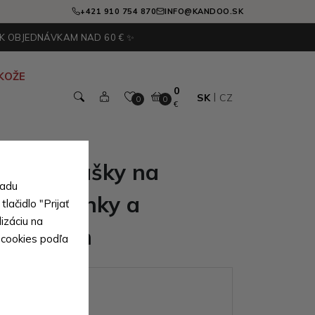
+421 910 754 870
INFO@KANDOO.SK
 K OBJEDNÁVKAM NAD 60 € ✨
KOŽE
0
SK
CZ
0
0
€
iernej tašky na
sadu
, peňaženky a
lačidlo "Prijať
izáciu na
Christian
 cookies podľa
ianty