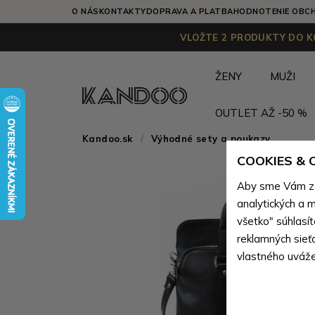
O NÁS
KONTAKTY
DOPRAVA A PLATBA
HODNOTENIE OBC
VLOŽTE 2 PRODUKTY DO KO
ŽENY
MUŽI
OUTLET AŽ -50 %
Kandoo.sk
Výhodné sety a poukazy
COOKIES &
Aby sme Vám zai
analytických a m
všetko" súhlasí
reklamných sieť
vlastného uváže