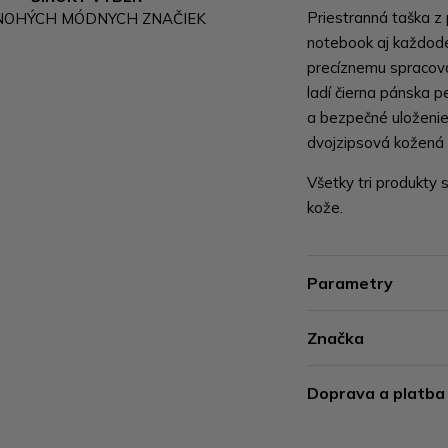
Priestranná taška z
NOHÝCH MÓDNYCH ZNAČIEK
notebook aj každod
precíznemu spracov
ladí čierna pánska 
a bezpečné uloženie
dvojzipsová kožená k
Všetky tri produkty 
kože.
Parametry
Značka
Doprava a platba