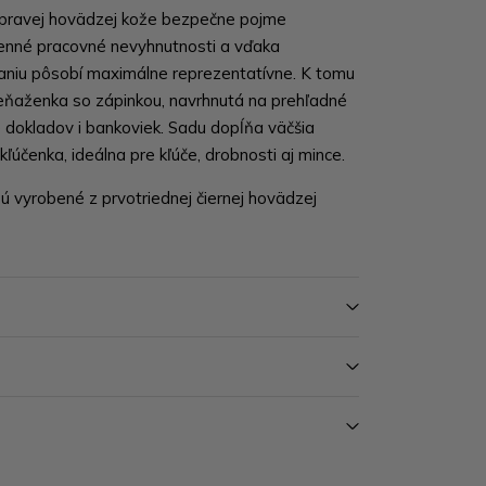
 pravej hovädzej kože bezpečne pojme
enné pracovné nevyhnutnosti a vďaka
aniu pôsobí maximálne reprezentatívne. K tomu
peňaženka so zápinkou, navrhnutá na prehľadné
 dokladov i bankoviek. Sadu dopĺňa väčšia
ľúčenka, ideálna pre kľúče, drobnosti aj mince.
sú vyrobené z prvotriednej čiernej hovädzej