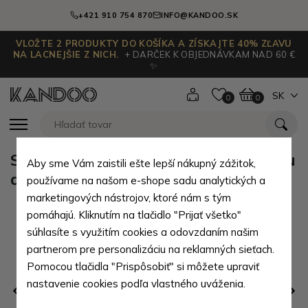
+421 910 754 870
INFO@KANDOO.SK
VLOŽTE 2 PRODUKTY DO KOŠÍKA A ZÍSKAJTE 40% ZĽAVU
NA LACNEJŠIE Z NICH.
+ DARČEK K OBJEDNÁVKAM NAD 60 €
✨
SK
0
0
Sada hnědého pánského crossbagu
Aby sme Vám zaistili ešte lepší nákupný zážitok,
a peněženky 412-1713-9160-40
používame na našom e-shope sadu analytických a
marketingových nástrojov, ktoré nám s tým
pomáhajú. Kliknutím na tlačidlo "Prijať všetko"
súhlasíte s využitím cookies a odovzdaním našim
partnerom pre personalizáciu na reklamných sieťach.
Pomocou tlačidla "Prispôsobiť" si môžete upraviť
nastavenie cookies podľa vlastného uváženia.