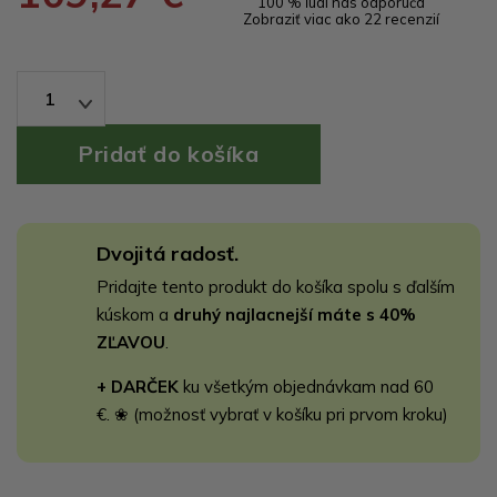
100 % ľudí nás odporúča
Zobraziť viac ako 22 recenzií
1
Dvojitá radosť.
Pridajte tento produkt do košíka spolu s ďalším
kúskom a
druhý najlacnejší máte s 40%
ZĽAVOU
.
+ DARČEK
ku všetkým objednávkam nad 60
€. ❀ (možnosť vybrať v košíku pri prvom kroku)