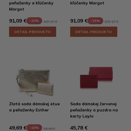
peňaženky a kľúčenky
kľúčenky Margot
Margot
91,09 €
91,09 €
-15%
-15%
107,17 €
107,17 €
DETAIL PRODUKTU
DETAIL PRODUKTU
Zlatá sada dámskej etue
Sada dámskej červenej
a peňaženky Esther
peňaženky a puzdra na
karty Laylo
45,78 €
49,69 €
-15%
58,46 €