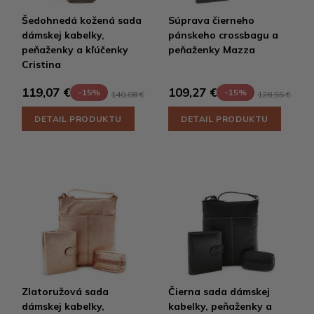
Šedohnedá kožená sada
Súprava čierneho
dámskej kabelky,
pánskeho crossbagu a
peňaženky a kľúčenky
peňaženky Mazza
Cristina
119,07 €
109,27 €
-15%
-15%
140,08 €
128,55 €
DETAIL PRODUKTU
DETAIL PRODUKTU
Zlatoružová sada
Čierna sada dámskej
dámskej kabelky,
kabelky, peňaženky a