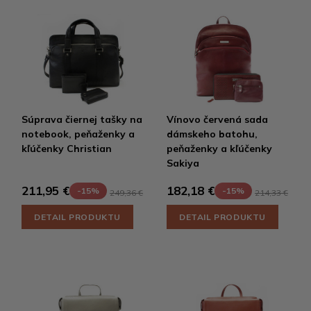
Súprava čiernej tašky na
Vínovo červená sada
notebook, peňaženky a
dámskeho batohu,
kľúčenky Christian
peňaženky a kľúčenky
Sakiya
211,95 €
182,18 €
-15%
-15%
249,36 €
214,33 €
DETAIL PRODUKTU
DETAIL PRODUKTU