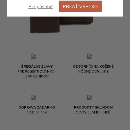
Prispôsobiť
PRIJAŤ VŠETKO
ŠPECIÁLNE ZĽAVY
ODBORNÍCI NA KOŽENÉ
PRE REGISTROVANÝCH
MÓDNE DOPLNKY
ZÁKAZNÍKOV
DOPRAVA ZADARMO
PRODUKTY SKLADOM
NAD 64.44 €
ODOSIELAME IHNEĎ