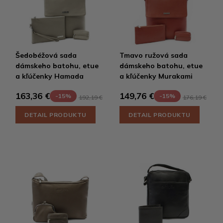
Šedobéžová sada
Tmavo ružová sada
dámskeho batohu, etue
dámskeho batohu, etue
a kľúčenky Hamada
a kľúčenky Murakami
163,36 €
149,76 €
-15%
-15%
192,19 €
176,19 €
DETAIL PRODUKTU
DETAIL PRODUKTU