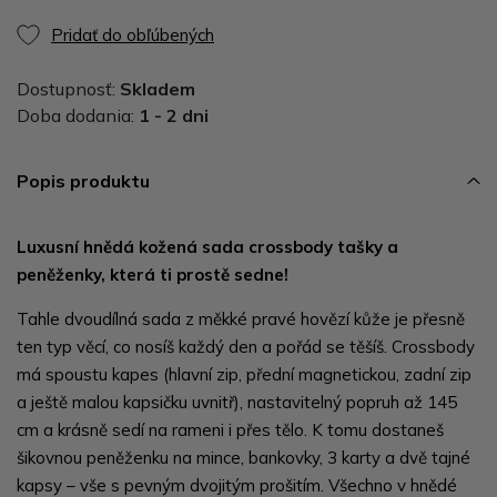
Pridať do obľúbených
Dostupnosť:
Skladem
Doba dodania:
1 - 2 dni
Popis produktu
Luxusní hnědá kožená sada crossbody tašky a
peněženky, která ti prostě sedne!
Tahle dvoudílná sada z měkké pravé hovězí kůže je přesně
ten typ věcí, co nosíš každý den a pořád se těšíš. Crossbody
má spoustu kapes (hlavní zip, přední magnetickou, zadní zip
a ještě malou kapsičku uvnitř), nastavitelný popruh až 145
cm a krásně sedí na rameni i přes tělo. K tomu dostaneš
šikovnou peněženku na mince, bankovky, 3 karty a dvě tajné
kapsy – vše s pevným dvojitým prošitím. Všechno v hnědé