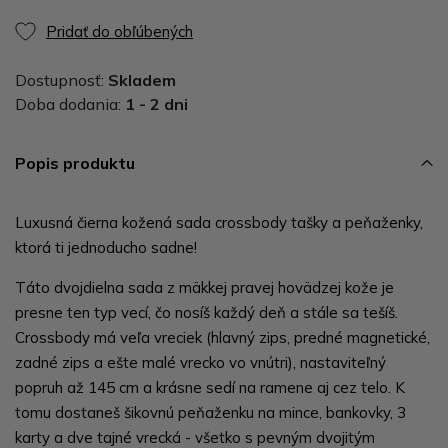
Pridať do obľúbených
Dostupnosť:
Skladem
Doba dodania:
1 - 2 dni
Popis produktu
Luxusná čierna kožená sada crossbody tašky a peňaženky,
ktorá ti jednoducho sadne!
Táto dvojdielna sada z mäkkej pravej hovädzej kože je
presne ten typ vecí, čo nosíš každý deň a stále sa tešíš.
Crossbody má veľa vreciek (hlavný zips, predné magnetické,
zadné zips a ešte malé vrecko vo vnútri), nastaviteľný
popruh až 145 cm a krásne sedí na ramene aj cez telo. K
tomu dostaneš šikovnú peňaženku na mince, bankovky, 3
karty a dve tajné vrecká - všetko s pevným dvojitým