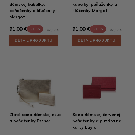
dámskej kabelky,
kabelky, peňaženky a
peňaženky a kľúčenky
kľúčenky Margot
Margot
91,09 €
91,09 €
-15%
-15%
107,17 €
107,17 €
DETAIL PRODUKTU
DETAIL PRODUKTU
Zlatá sada dámskej etue
Sada dámskej červenej
a peňaženky Esther
peňaženky a puzdra na
karty Laylo