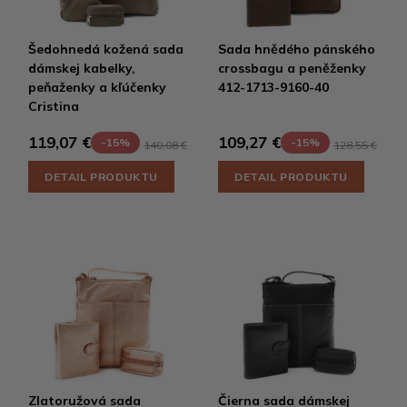
Šedohnedá kožená sada
Sada hnědého pánského
dámskej kabelky,
crossbagu a peněženky
peňaženky a kľúčenky
412-1713-9160-40
Cristina
119,07 €
109,27 €
-15%
-15%
140,08 €
128,55 €
DETAIL PRODUKTU
DETAIL PRODUKTU
Zlatoružová sada
Čierna sada dámskej