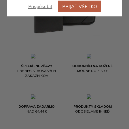
Prispôsobiť
PRIJAŤ VŠETKO
ŠPECIÁLNE ZĽAVY
ODBORNÍCI NA KOŽENÉ
PRE REGISTROVANÝCH
MÓDNE DOPLNKY
ZÁKAZNÍKOV
DOPRAVA ZADARMO
PRODUKTY SKLADOM
NAD 64.44 €
ODOSIELAME IHNEĎ