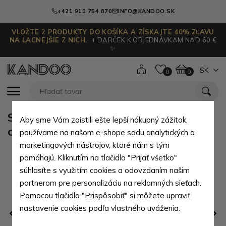
+421 910 754 870
INFO@KANDOO.SK
VLOŽTE 2 PRODUKTY DO KOŠÍKA A ZÍSKAJTE 40% ZĽAVU
NA LACNEJŠIE Z NICH.
+ DARČEK K OBJEDNÁVKAM NAD 60 €
✨
SK
0
0
Súprava čierneho pánskeho
Aby sme Vám zaistili ešte lepší nákupný zážitok,
crossbagu a peňaženky Mazza
používame na našom e-shope sadu analytických a
marketingových nástrojov, ktoré nám s tým
pomáhajú. Kliknutím na tlačidlo "Prijať všetko"
súhlasíte s využitím cookies a odovzdaním našim
partnerom pre personalizáciu na reklamných sieťach.
Pomocou tlačidla "Prispôsobiť" si môžete upraviť
nastavenie cookies podľa vlastného uváženia.