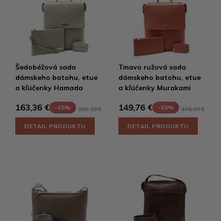
Šedobéžová sada
Tmavo ružová sada
dámskeho batohu, etue
dámskeho batohu, etue
a kľúčenky Hamada
a kľúčenky Murakami
163,36 €
149,76 €
-15%
-15%
192,19 €
176,19 €
DETAIL PRODUKTU
DETAIL PRODUKTU