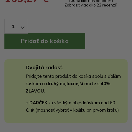
100 % ľudí nás odporúča
Zobraziť viac ako 22 recenzií
1
Dvojitá radosť.
Pridajte tento produkt do košíka spolu s ďalším
kúskom a
druhý najlacnejší máte s 40%
ZĽAVOU
.
+ DARČEK
ku všetkým objednávkam nad 60
€. ❀ (možnosť vybrať v košíku pri prvom kroku)