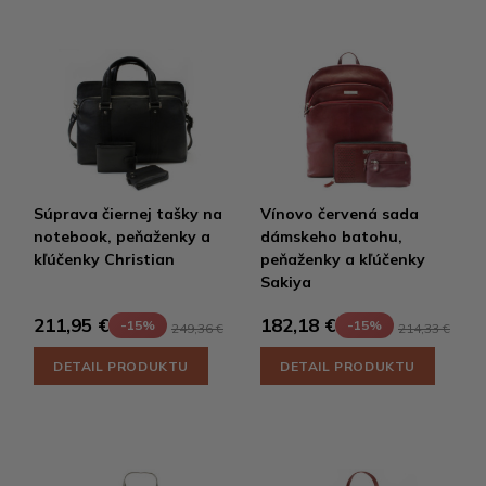
Súprava čiernej tašky na
Vínovo červená sada
notebook, peňaženky a
dámskeho batohu,
kľúčenky Christian
peňaženky a kľúčenky
Sakiya
211,95 €
182,18 €
-15%
-15%
249,36 €
214,33 €
DETAIL PRODUKTU
DETAIL PRODUKTU