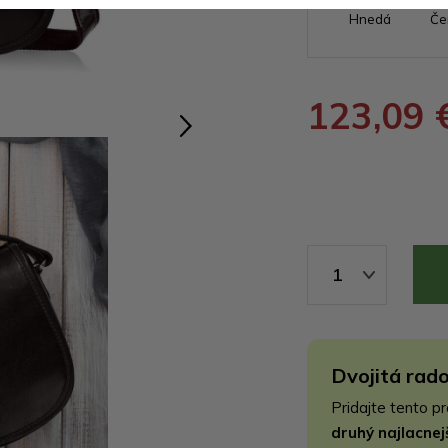
Hnedá
Če
123,09 
1
Dvojitá rado
Pridajte tento p
druhý najlacne