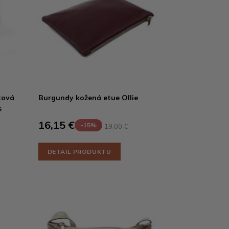
tová
Burgundy kožená etue Ollie
s
16,15 €
-15%
19,00 €
DETAIL PRODUKTU