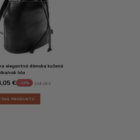
na elegantná dámska kožená
lka/vak Isla
,05 €
-15%
134,18 €
ETAIL PRODUKTU