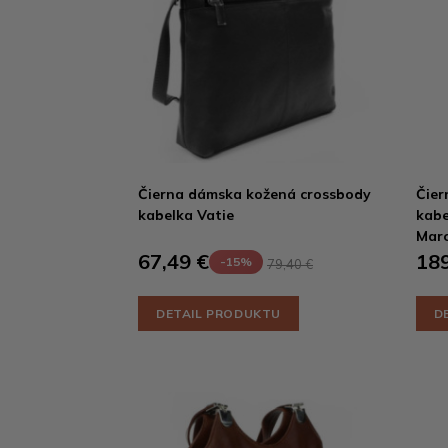
Čierna dámska kožená crossbody
Čier
kabelka Vatie
kabe
Mar
67,49 €
189
-15%
79,40 €
DETAIL PRODUKTU
D