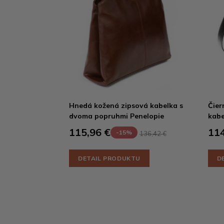
Hnedá kožená zipsová kabelka s
Čier
dvoma popruhmi Penelopie
kabe
115,96 €
114
-15%
136,42 €
DETAIL PRODUKTU
D