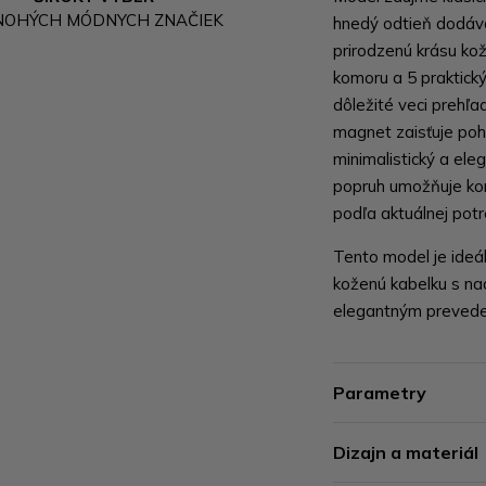
NOHÝCH MÓDNYCH ZNAČIEK
hnedý odtieň dodáva
prirodzenú krásu kož
komoru a 5 praktick
dôležité veci prehľ
magnet zaisťuje poh
minimalistický a el
popruh umožňuje ko
podľa aktuálnej potr
Tento model je ideál
koženú kabelku s na
elegantným prevede
Parametry
Dizajn a materiál