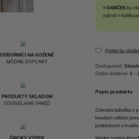
+ DARČEK
ku vš
vybrať v košíku p
Pridať do obľú
ODBORNÍCI NA KOŽENÉ
MÓDNE DOPLNKY
Dostupnosť:
Skla
Doba dodania:
1 - 
Popis produktu
PRODUKTY SKLADOM
ODOSIELAME IHNEĎ
Dámska kabelka z p
hnedom odtieni pred
praktickosti a kvali
ŠIROKÝ VÝBER
Model zaujme klasi