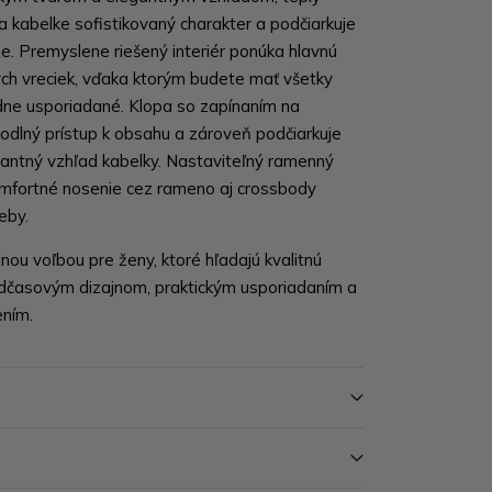
 kabelke sofistikovaný charakter a podčiarkuje
e. Premyslene riešený interiér ponúka hlavnú
ých vreciek, vďaka ktorým budete mať všetky
adne usporiadané. Klopa so zapínaním na
odlný prístup k obsahu a zároveň podčiarkuje
egantný vzhľad kabelky. Nastaviteľný ramenný
mfortné nosenie cez rameno aj crossbody
eby.
nou voľbou pre ženy, ktoré hľadajú kvalitnú
dčasovým dizajnom, praktickým usporiadaním a
ním.