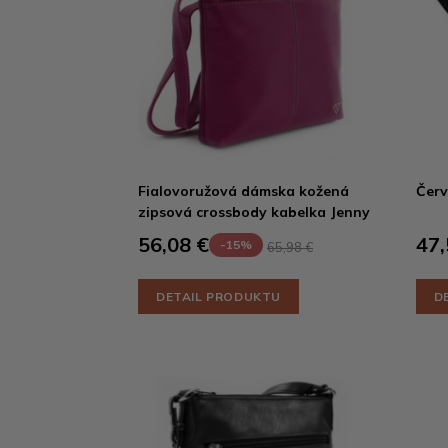
Fialovoružová dámska kožená
Červ
zipsová crossbody kabelka Jenny
56,08 €
47,
-15%
65,98 €
DETAIL PRODUKTU
D