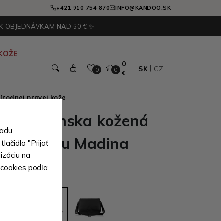
+421 910 754 870
INFO@KANDOO.SK
 K OBJEDNÁVKAM NAD 60 € ✨
KOŽE
0
SK
CZ
0
0
€
írodnej pravej kože
nedá dámska kožená
sadu
s chlopňou Madina
lačidlo "Prijať
izáciu na
 cookies podľa
ianty