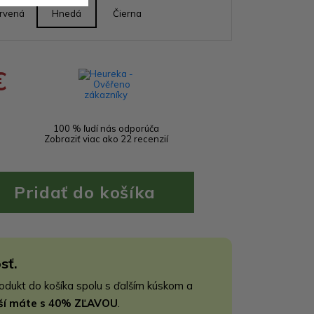
rvená
Hnedá
Čierna
€
100 % ľudí nás odporúča
Zobraziť viac ako 22 recenzií
sť.
rodukt do košíka spolu s ďalším kúskom a
jší máte s 40% ZĽAVOU
.