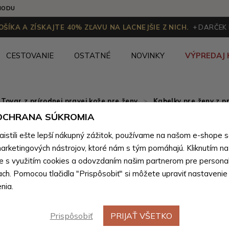
HODU
ŠÍKA A ZÍSKAJTE 40% ZĽAVU NA LACNEJŠIE Z NICH.
+ DARČEK
CESTOVANIE
OSTATNÉ
NOVINKY
VÝPREDAJ 
Tovar z prírodnej pravej kože pre ženy
>
Kabelky pre ženy z pr
 OCHRANA SÚKROMIA
Tmavo h
Novinka
stili ešte lepší nákupný zážitok, používame na našom e-shope 
kabelka 
arketingových nástrojov, ktoré nám s tým pomáhajú. Kliknutím na t
te s využitím cookies a odovzdaním našim partnerom pre personal
ach. Pomocou tlačidla "Prispôsobiť" si môžete upraviť nastavenie
Farebné var
nia.
Prispôsobiť
PRIJAŤ VŠETKO