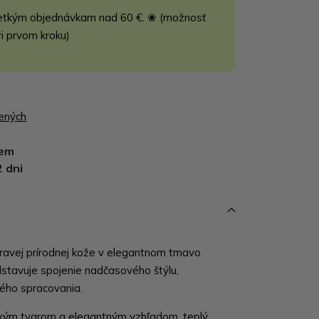
etkým objednávkam nad 60 €. ❀ (možnosť
ri prvom kroku)
bených
dem
2 dni
ravej prírodnej kože v elegantnom tmavo
stavuje spojenie nadčasového štýlu,
tného spracovania.
ckým tvarom a elegantným vzhľadom, teplý