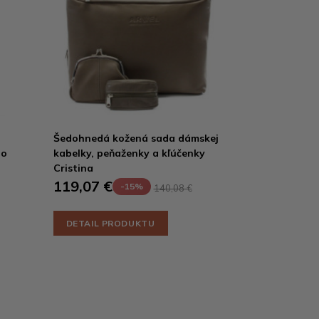
Šedohnedá kožená sada dámskej
no
kabelky, peňaženky a kľúčenky
Cristina
119,07 €
-15%
140,08 €
DETAIL PRODUKTU