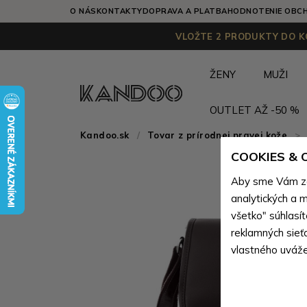
O NÁS
KONTAKTY
DOPRAVA A PLATBA
HODNOTENIE OBC
VLOŽTE 2 PRODUKTY DO KO
ŽENY
MUŽI
OUTLET AŽ -50 %
Kandoo.sk
Tovar z prírodnej pravej kože
>
COOKIES &
Aby sme Vám zai
analytických a m
všetko" súhlasí
reklamných sieť
vlastného uváže