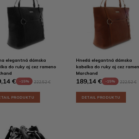
na elegantná dámska
Hnedá elegantná dámska
lka do ruky aj cez rameno
kabelka do ruky aj cez rame
chand
Marchand
,14 €
189,14 €
-15%
-15%
222,52 €
222,52 €
ETAIL PRODUKTU
DETAIL PRODUKTU