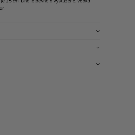
je 25 cm. Dno je pevné a vystužené, vďaka
ar.