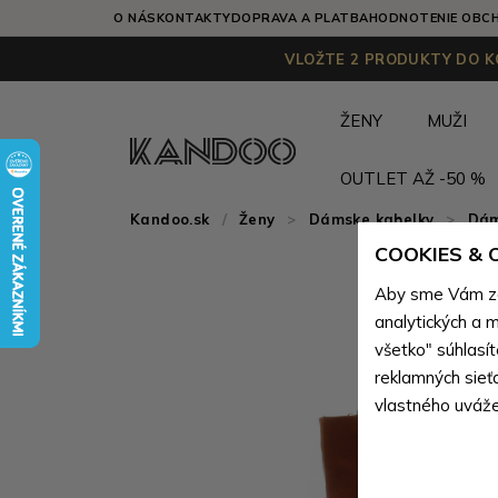
O NÁS
KONTAKTY
DOPRAVA A PLATBA
HODNOTENIE OBC
VLOŽTE 2 PRODUKTY DO KO
ŽENY
MUŽI
OUTLET AŽ -50 %
Kandoo.sk
Ženy
>
Dámske kabelky
>
Dám
COOKIES &
Aby sme Vám zai
analytických a m
všetko" súhlasí
reklamných sieť
vlastného uváže