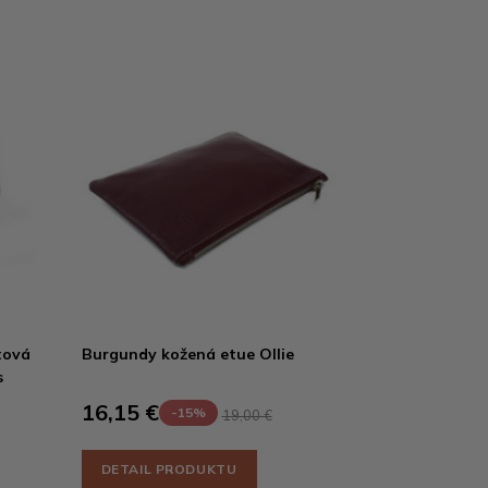
tová
Burgundy kožená etue Ollie
s
16,15 €
-15%
19,00 €
DETAIL PRODUKTU