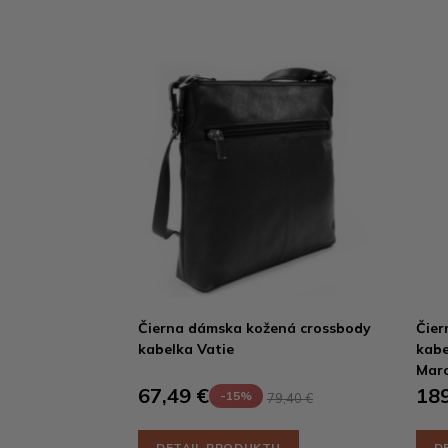
Čierna dámska kožená crossbody
Čier
kabelka Vatie
kabe
Mar
67,49 €
189
-15%
79,40 €
DETAIL PRODUKTU
D