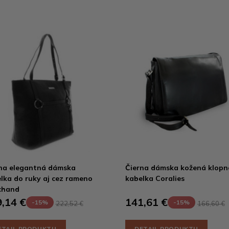
na elegantná dámska
Čierna dámska kožená klop
lka do ruky aj cez rameno
kabelka Coralies
chand
,14 €
141,61 €
-15%
-15%
222,52 €
166,60 €
ETAIL PRODUKTU
DETAIL PRODUKTU