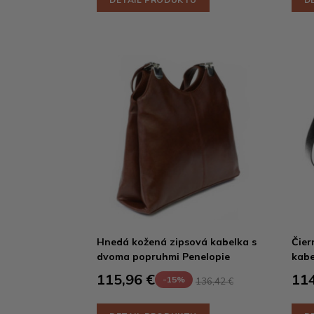
Hnedá kožená zipsová kabelka s
Čier
dvoma popruhmi Penelopie
kabe
115,96 €
114
-15%
136,42 €