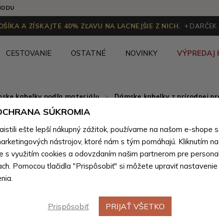
HODU
ŠÍKA A ZÍSKAJTE 40% ZĽAVU NA LACNEJŠIE Z NICH.
+ DARČEK
CESTOVANIE
OSTATNÉ
NOVINKY
VÝPREDAJ 
ske kabelky podľa materiálu
>
Dámske kabelky z prírodnej pr
 OCHRANA SÚKROMIA
Hnedá el
stili ešte lepší nákupný zážitok, používame na našom e-shope 
kabelka d
arketingových nástrojov, ktoré nám s tým pomáhajú. Kliknutím na t
te s využitím cookies a odovzdaním našim partnerom pre personal
Marchan
ach. Pomocou tlačidla "Prispôsobiť" si môžete upraviť nastavenie
nia.
Farebné var
Prispôsobiť
PRIJAŤ VŠETKO