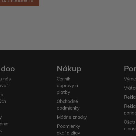
ETAIL PRODUKTU
ndoo
Nákup
Po
u nás
Cenník
Výme
ovať
dopravy a
Vráte
platby
na
Rekla
ých
Obchodné
Rekl
podmienky
poria
y
Módne značky
Ošetr
ania
Podmienky
a nos
s
akcií a zliav