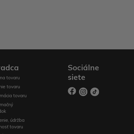
radca
Sociálne
siete
na tovaru
nie tovaru
mácia tovaru
amačný
dok
enie, údržba
nosť tovaru