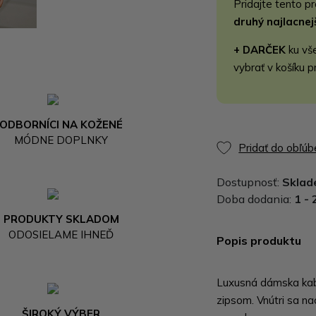
Pridajte tento p
druhý najlacne
+ DARČEK
ku vš
vybrať v košíku p
ODBORNÍCI NA KOŽENÉ
MÓDNE DOPLNKY
Pridať do obľú
Dostupnosť:
Skla
Doba dodania:
1 - 
PRODUKTY SKLADOM
ODOSIELAME IHNEĎ
Popis produktu
Luxusná dámska kabe
zipsom. Vnútri sa n
ŠIROKÝ VÝBER