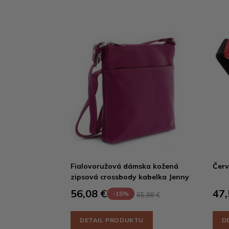
Fialovoružová dámska kožená
Červ
zipsová crossbody kabelka Jenny
56,08 €
47,
-15%
65,98 €
DETAIL PRODUKTU
D