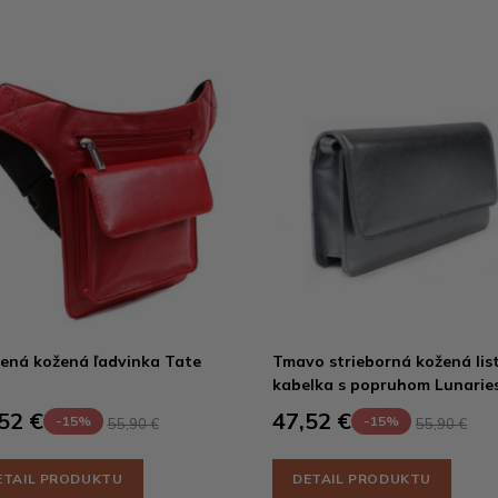
ená kožená ľadvinka Tate
Tmavo strieborná kožená lis
kabelka s popruhom Lunarie
52 €
47,52 €
-15%
-15%
55,90 €
55,90 €
ETAIL PRODUKTU
DETAIL PRODUKTU