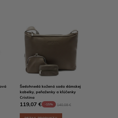
nová
Šedohnedá kožená sada dámskej
kabelky, peňaženky a kľúčenky
Cristina
119,07 €
-15%
140,08 €
DETAIL PRODUKTU