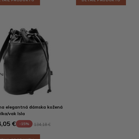
na elegantná dámska kožená
lka/vak Isla
,05 €
-15%
134,18 €