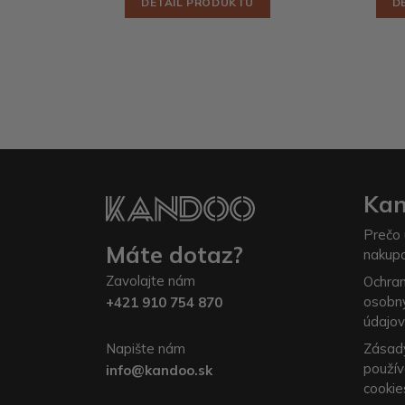
DETAIL PRODUKTU
D
Ka
Prečo 
Máte dotaz?
nakup
Zavolajte nám
Ochra
osobn
+421 910 754 870
údajov
Napište nám
Zásad
použív
info@kandoo.sk
cookie