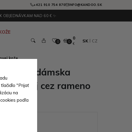
+421 910 754 870
INFO@KANDOO.SK
 K OBJEDNÁVKAM NAD 60 € ✨
KOŽE
0
SK
CZ
0
0
€
avej kože
egantná dámska
sadu
o ruky aj cez rameno
lačidlo "Prijať
izáciu na
d
 cookies podľa
ianty