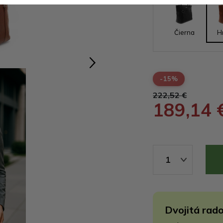
Čierna
H
-15%
222,52 €
189,14 
1
Dvojitá rado