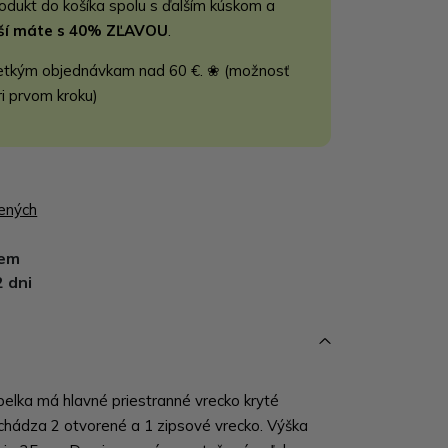
rodukt do košíka spolu s ďalším kúskom a
jší máte s 40% ZĽAVOU
.
etkým objednávkam nad 60 €. ❀ (možnosť
ri prvom kroku)
bených
dem
2 dni
lka má hlavné priestranné vrecko kryté
achádza 2 otvorené a 1 zipsové vrecko. Výška