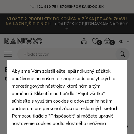
+421 910 754 870
INFO@KANDOO.SK
VLOŽTE 2 PRODUKTY DO KOŠÍKA A ZÍSKAJTE 40% ZĽAVU
NA LACNEJŠIE Z NICH.
+ DARČEK K OBJEDNÁVKAM NAD 60 €
✨
SK
0
0
Béžová kožená dvojzipsová
Aby sme Vám zaistili ešte lepší nákupný zážitok,
dámska kabelka Silárda
používame na našom e-shope sadu analytických a
marketingových nástrojov, ktoré nám s tým
pomáhajú. Kliknutím na tlačidlo "Prijať všetko"
súhlasíte s využitím cookies a odovzdaním našim
partnerom pre personalizáciu na reklamných sieťach.
Pomocou tlačidla "Prispôsobiť" si môžete upraviť
nastavenie cookies podľa vlastného uváženia.