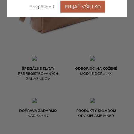
Prispôsobiť
PRIJAŤ VŠETKO
ŠPECIÁLNE ZĽAVY
ODBORNÍCI NA KOŽENÉ
PRE REGISTROVANÝCH
MÓDNE DOPLNKY
ZÁKAZNÍKOV
DOPRAVA ZADARMO
PRODUKTY SKLADOM
NAD 64.44 €
ODOSIELAME IHNEĎ