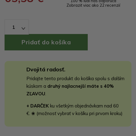
100 % ľudí nás odporúča
Zobraziť viac ako 22 recenzií
1
Dvojitá radosť.
Pridajte tento produkt do košíka spolu s ďalším
kúskom a
druhý najlacnejší máte s 40%
ZĽAVOU
.
+ DARČEK
ku všetkým objednávkam nad 60
€. ❀ (možnosť vybrať v košíku pri prvom kroku)