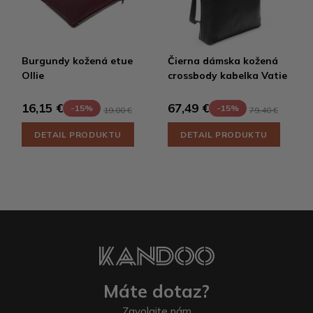
Burgundy kožená etue
Čierna dámska kožená
Ollie
crossbody kabelka Vatie
16,15 €
67,49 €
-15%
-15%
19,00 €
79,40 €
DETAIL PRODUKTU
DETAIL PRODUKTU
Máte dotaz?
Zavolajte nám