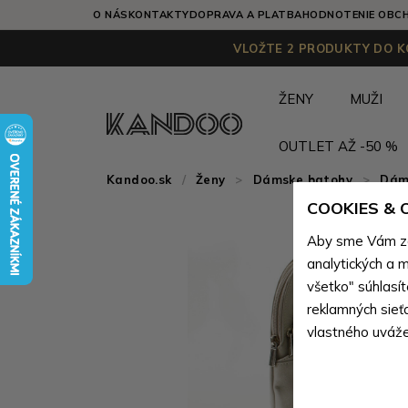
O NÁS
KONTAKTY
DOPRAVA A PLATBA
HODNOTENIE OBC
VLOŽTE 2 PRODUKTY DO KO
ŽENY
MUŽI
OUTLET AŽ -50 %
Kandoo.sk
Ženy
>
Dámske batohy
>
Dám
COOKIES &
Aby sme Vám zai
analytických a m
všetko" súhlasí
reklamných sieť
vlastného uváže