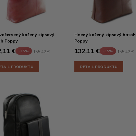
očervený kožený zipsový
Hnedý kožený zipsový batoh
oh Poppy
Poppy
,11 €
132,11 €
-15%
-15%
155,42 €
155,42 €
ETAIL PRODUKTU
DETAIL PRODUKTU