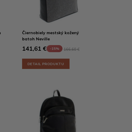
h
Čiernobiely mestský kožený
batoh Neville
141,61 €
-15%
166,60 €
DETAIL PRODUKTU