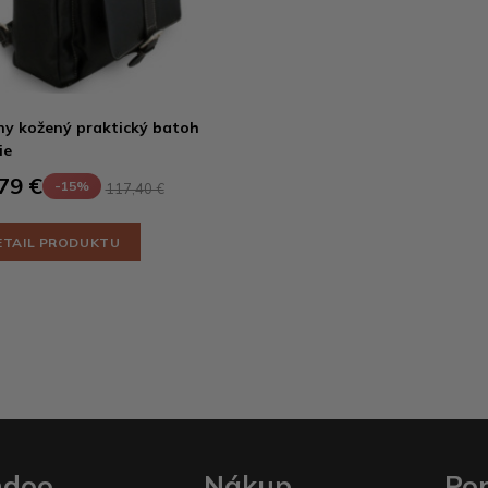
ny kožený praktický batoh
ie
79 €
-15%
117,40 €
ETAIL PRODUKTU
ndoo
Nákup
Po