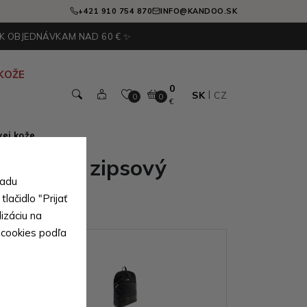
+421 910 754 870
INFO@KANDOO.SK
 K OBJEDNÁVKAM NAD 60 € ✨
KOŽE
0
SK
CZ
0
0
€
ej kože
ý kožený zipsový
sadu
ppy
lačidlo "Prijať
izáciu na
 cookies podľa
ianty