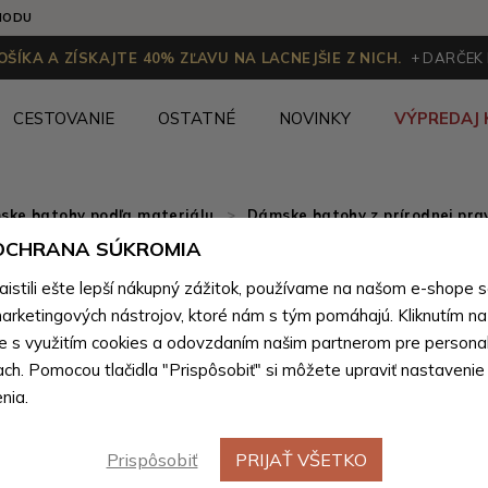
HODU
ŠÍKA A ZÍSKAJTE 40% ZĽAVU NA LACNEJŠIE Z NICH.
+ DARČEK
CESTOVANIE
OSTATNÉ
NOVINKY
VÝPREDAJ 
ske batohy podľa materiálu
>
Dámske batohy z prírodnej prav
 OCHRANA SÚKROMIA
Svetlosiv
stili ešte lepší nákupný zážitok, používame na našom e-shope 
batoh Po
arketingových nástrojov, ktoré nám s tým pomáhajú. Kliknutím na t
te s využitím cookies a odovzdaním našim partnerom pre personal
ach. Pomocou tlačidla "Prispôsobiť" si môžete upraviť nastavenie
Farebné var
nia.
Prispôsobiť
PRIJAŤ VŠETKO