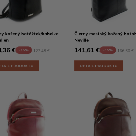
ny kožený batôžtek/kabelka
Čierny mestský kožený bato
lien
Neville
,36 €
141,61 €
-15%
-15%
127,48 €
166,60 €
ETAIL PRODUKTU
DETAIL PRODUKTU