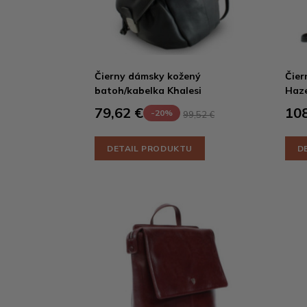
Čierny dámsky kožený
Čier
batoh/kabelka Khalesi
Haze
79,62 €
108
-20%
99,52 €
DETAIL PRODUKTU
D