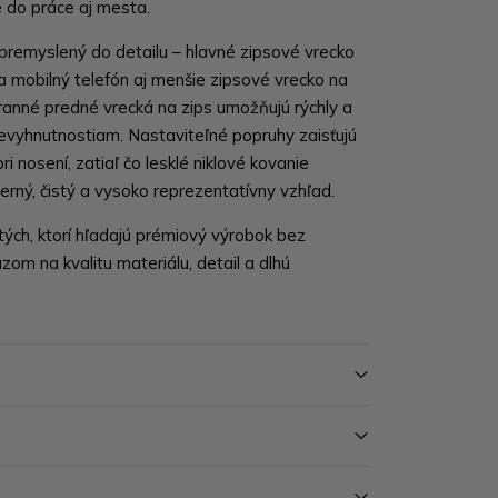
 do práce aj mesta.
 premyslený do detailu – hlavné zipsové vrecko
a mobilný telefón aj menšie zipsové vrecko na
tranné predné vrecká na zips umožňujú rýchly a
nevyhnutnostiam. Nastaviteľné popruhy zaisťujú
i nosení, zatiaľ čo lesklé niklové kovanie
ný, čistý a vysoko reprezentatívny vzhľad.
tých, ktorí hľadajú prémiový výrobok bez
om na kvalitu materiálu, detail a dlhú