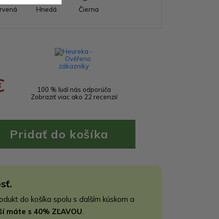
rvená
Hnedá
Čierna
€
100 % ľudí nás odporúča
Zobraziť viac ako 22 recenzií
sť.
rodukt do košíka spolu s ďalším kúskom a
jší máte s 40% ZĽAVOU
.