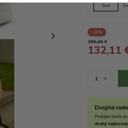
Sivá
Če
-15%
155,42 €
132,11 
1
Dvojitá rado
Pridajte tento p
druhý najlacne