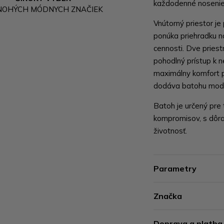
každodenné nosenie
NOHÝCH MÓDNYCH ZNAČIEK
Vnútorný priestor je
ponúka priehradku n
cennosti. Dve pries
pohodlný prístup k 
maximálny komfort pr
dodáva batohu moder
Batoh je určený pre 
kompromisov, s dôraz
životnosť.
Parametry
Značka
Doprava a platba