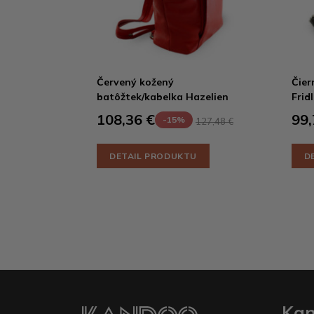
Červený kožený
Čier
batôžtek/kabelka Hazelien
Fridl
108,36 €
99,
-15%
127,48 €
DETAIL PRODUKTU
D
Ka