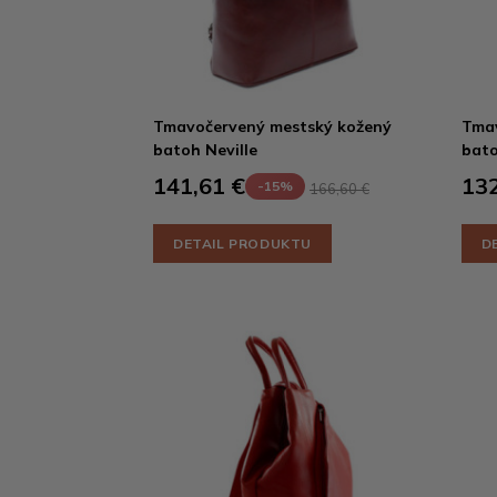
Tmavočervený mestský kožený
Tmav
batoh Neville
bat
141,61 €
132
-15%
166,60 €
DETAIL PRODUKTU
D