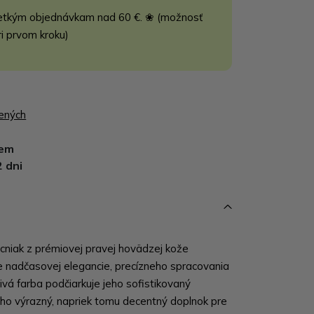
etkým objednávkam nad 60 €. ❀ (možnosť
ri prvom kroku)
bených
dem
2 dni
ecniak z prémiovej pravej hovädzej kože
e nadčasovej elegancie, precízneho spracovania
sivá farba podčiarkuje jeho sofistikovaný
neho výrazný, napriek tomu decentný doplnok pre