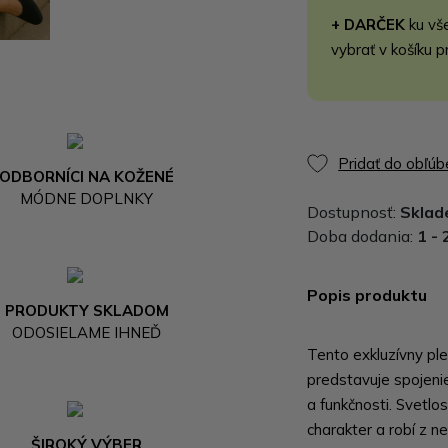
+ DARČEK
ku vš
vybrať v košíku p
Pridať do obľú
ODBORNÍCI NA KOŽENÉ
MÓDNE DOPLNKY
Dostupnosť:
Skla
Doba dodania:
1 - 
Popis produktu
PRODUKTY SKLADOM
ODOSIELAME IHNEĎ
Tento exkluzívny pl
predstavuje spojeni
a funkčnosti. Svetlo
charakter a robí z 
ŠIROKÝ VÝBER