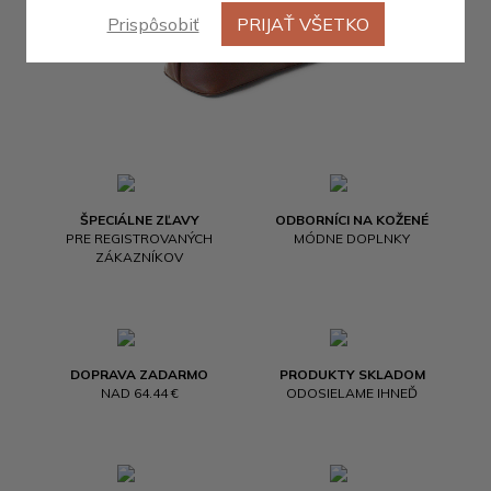
Prispôsobiť
PRIJAŤ VŠETKO
ŠPECIÁLNE ZĽAVY
ODBORNÍCI NA KOŽENÉ
PRE REGISTROVANÝCH
MÓDNE DOPLNKY
ZÁKAZNÍKOV
DOPRAVA ZADARMO
PRODUKTY SKLADOM
NAD 64.44 €
ODOSIELAME IHNEĎ