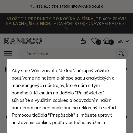
+421 910 754 870
INFO@KANDOO.SK
VLOŽTE 2 PRODUKTY DO KOŠÍKA A ZÍSKAJTE 40% ZĽAVU
NA LACNEJŠIE Z NICH.
+ DARČEK K OBJEDNÁVKAM NAD 60 €
✨
SK
0
0
Hnedý kožený zipsový batoh Poppy
Aby sme Vám zaistili ešte lepší nákupný zážitok,
používame na našom e-shope sadu analytických a
marketingových nástrojov, ktoré nám s tým
pomáhajú. Kliknutím na tlačidlo "Prijať všetko"
súhlasíte s využitím cookies a odovzdaním našim
partnerom pre personalizáciu na reklamných sieťach.
Pomocou tlačidla "Prispôsobiť" si môžete upraviť
nastavenie cookies podľa vlastného uváženia.