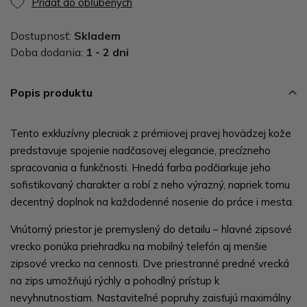
Pridať do obľúbených
Dostupnosť:
Skladem
Doba dodania:
1 - 2 dni
Popis produktu
Tento exkluzívny plecniak z prémiovej pravej hovädzej kože
predstavuje spojenie nadčasovej elegancie, precízneho
spracovania a funkčnosti. Hnedá farba podčiarkuje jeho
sofistikovaný charakter a robí z neho výrazný, napriek tomu
decentný doplnok na každodenné nosenie do práce i mesta.
Vnútorný priestor je premyslený do detailu – hlavné zipsové
vrecko ponúka priehradku na mobilný telefón aj menšie
zipsové vrecko na cennosti. Dve priestranné predné vrecká
na zips umožňujú rýchly a pohodlný prístup k
nevyhnutnostiam. Nastaviteľné popruhy zaisťujú maximálny