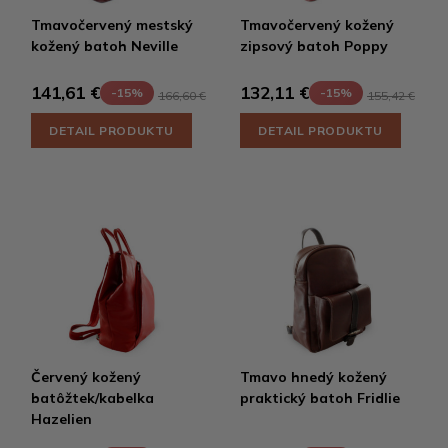
Tmavočervený mestský
Tmavočervený kožený
kožený batoh Neville
zipsový batoh Poppy
141,61 €
132,11 €
-15%
-15%
166,60 €
155,42 €
DETAIL PRODUKTU
DETAIL PRODUKTU
Červený kožený
Tmavo hnedý kožený
batôžtek/kabelka
praktický batoh Fridlie
Hazelien