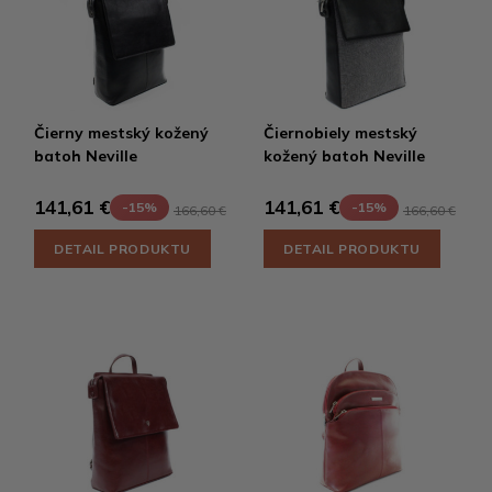
Čierny mestský kožený
Čiernobiely mestský
batoh Neville
kožený batoh Neville
141,61 €
141,61 €
-15%
-15%
166,60 €
166,60 €
DETAIL PRODUKTU
DETAIL PRODUKTU