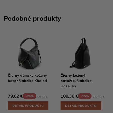
Podobné produkty
Čierny dámsky kožený
Čierny kožený
batoh/kabelka Khalesi
batôžtek/kabelka
Hazelien
79,62 €
108,36 €
-20%
-15%
99,52 €
127,48 €
DETAIL PRODUKTU
DETAIL PRODUKTU