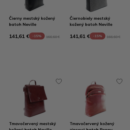
Čierny mestský kožený
Čiernobiely mestský
batoh Neville
kožený batoh Neville
141,61 €
141,61 €
-15%
-15%
166,60 €
166,60 €
Tmavočervený mestský
Tmavočervený kožený
kožený batoh Neville
zipsový batoh Poppy