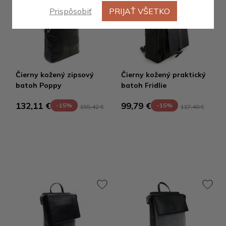
Prispôsobiť
PRIJAŤ VŠETKO
Čierny kožený zipsový
Čierny kožený praktický
batoh Poppy
batoh Fridlie
132,11 €
99,79 €
-15%
-15%
155,42 €
117,40 €