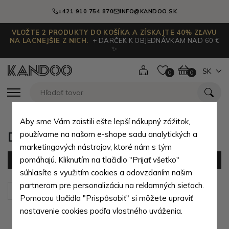
+421 910 754 870
INFO@KANDOO.SK
VLOŽTE 2 PRODUKTY DO KOŠÍKA A ZÍSKAJTE 40% ZĽAVU
NA LACNEJŠIE Z NICH.
+ DARČEK K OBJEDNÁVKAM NAD 60 €
✨
SK
0
0
Aby sme Vám zaistili ešte lepší nákupný zážitok,
Dámske batohy podľa materiálu
používame na našom e-shope sadu analytických a
marketingových nástrojov, ktoré nám s tým
pomáhajú. Kliknutím na tlačidlo "Prijať všetko"
Filter
(24 produktov)
súhlasíte s využitím cookies a odovzdaním našim
partnerom pre personalizáciu na reklamných sieťach.
Zoradiť podľa:
Predvolené
Pomocou tlačidla "Prispôsobiť" si môžete upraviť
nastavenie cookies podľa vlastného uváženia.