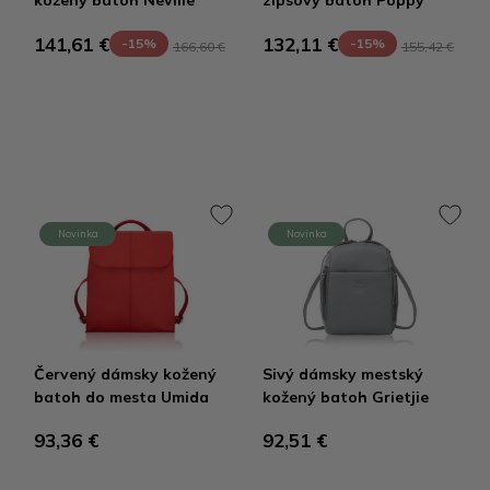
kožený batoh Neville
zipsový batoh Poppy
141,61 €
132,11 €
-15%
-15%
166,60 €
155,42 €
Novinka
Novinka
Červený dámsky kožený
Sivý dámsky mestský
batoh do mesta Umida
kožený batoh Grietjie
93,36 €
92,51 €