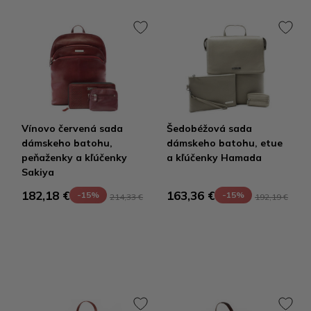
Vínovo červená sada
Šedobéžová sada
dámskeho batohu,
dámskeho batohu, etue
peňaženky a kľúčenky
a kľúčenky Hamada
Sakiya
182,18 €
163,36 €
-15%
-15%
214,33 €
192,19 €