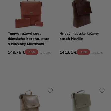
Tmavo ružová sada
Hnedý mestský kožený
dámskeho batohu, etue
batoh Neville
a kľúčenky Murakami
149,76 €
141,61 €
-15%
-15%
176,19 €
166,60 €