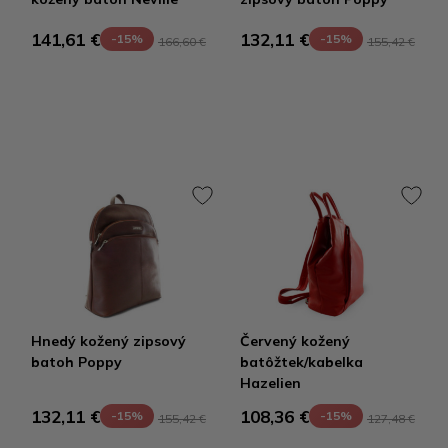
141,61 €
132,11 €
-15%
-15%
166,60 €
155,42 €
Hnedý kožený zipsový
Červený kožený
batoh Poppy
batôžtek/kabelka
Hazelien
132,11 €
108,36 €
-15%
-15%
155,42 €
127,48 €