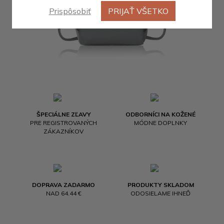
Prispôsobiť
PRIJAŤ VŠETKO
ŠPECIÁLNE ZĽAVY
ODBORNÍCI NA KOŽENÉ
PRE REGISTROVANÝCH
MÓDNE DOPLNKY
ZÁKAZNÍKOV
DOPRAVA ZADARMO
PRODUKTY SKLADOM
NAD 64.44 €
ODOSIELAME IHNEĎ