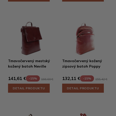
Tmavočervený mestský
Tmavočervený kožený
kožený batoh Neville
zipsový batoh Poppy
141,61 €
132,11 €
-15%
-15%
166,60 €
155,42 €
DETAIL PRODUKTU
DETAIL PRODUKTU