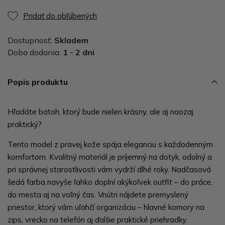
Pridať do obľúbených
Dostupnosť:
Skladem
Doba dodania:
1 - 2 dni
Popis produktu
Hľadáte batoh, ktorý bude nielen krásny, ale aj naozaj
praktický?
Tento model z pravej kože spája eleganciu s každodenným
komfortom. Kvalitný materiál je príjemný na dotyk, odolný a
pri správnej starostlivosti vám vydrží dlhé roky. Nadčasová
šedá farba navyše ľahko doplní akýkoľvek outfit – do práce,
do mesta aj na voľný čas. Vnútri nájdete premyslený
priestor, ktorý vám uľahčí organizáciu – hlavné komory na
zips, vrecko na telefón aj ďalšie praktické priehradky.