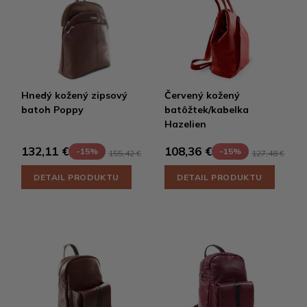
Hnedý kožený zipsový
Červený kožený
batoh Poppy
batôžtek/kabelka
Hazelien
132,11 €
108,36 €
-15%
-15%
155,42 €
127,48 €
DETAIL PRODUKTU
DETAIL PRODUKTU