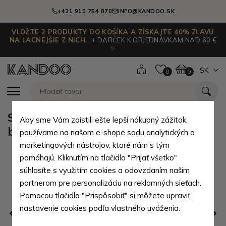
+421 910 754 870
INFO@KANDOO.SK
VLOŽTE 2 PRODUKTY DO KOŠÍKA A ZÍSKAJTE 40% ZĽAVU
NA LACNEJŠIE Z NICH.
+ DARČEK K OBJEDNÁVKAM NAD 60 €
✨
SK
0
0
Sivý dámsky mestský kožený
Aby sme Vám zaistili ešte lepší nákupný zážitok,
batoh Grietjie
používame na našom e-shope sadu analytických a
marketingových nástrojov, ktoré nám s tým
pomáhajú. Kliknutím na tlačidlo "Prijať všetko"
súhlasíte s využitím cookies a odovzdaním našim
partnerom pre personalizáciu na reklamných sieťach.
Pomocou tlačidla "Prispôsobiť" si môžete upraviť
nastavenie cookies podľa vlastného uváženia.