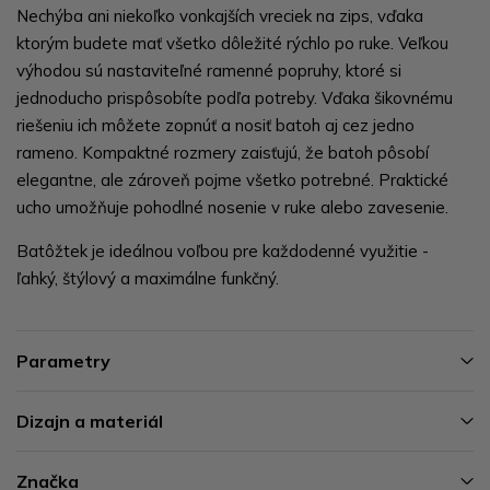
Nechýba ani niekoľko vonkajších vreciek na zips, vďaka
ktorým budete mať všetko dôležité rýchlo po ruke. Veľkou
výhodou sú nastaviteľné ramenné popruhy, ktoré si
jednoducho prispôsobíte podľa potreby. Vďaka šikovnému
riešeniu ich môžete zopnúť a nosiť batoh aj cez jedno
rameno. Kompaktné rozmery zaisťujú, že batoh pôsobí
elegantne, ale zároveň pojme všetko potrebné. Praktické
ucho umožňuje pohodlné nosenie v ruke alebo zavesenie.
Batôžtek je ideálnou voľbou pre každodenné využitie -
ľahký, štýlový a maximálne funkčný.
Parametry
Dizajn a materiál
Značka