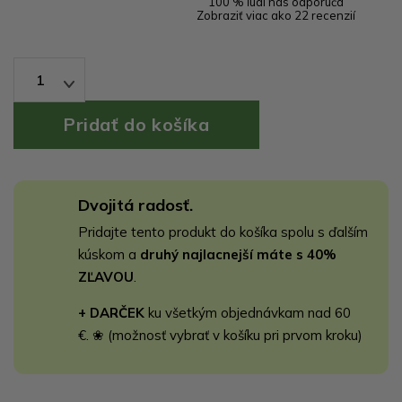
100 % ľudí nás odporúča
Zobraziť viac ako 22 recenzií
1
Dvojitá radosť.
Pridajte tento produkt do košíka spolu s ďalším
kúskom a
druhý najlacnejší máte s 40%
ZĽAVOU
.
+ DARČEK
ku všetkým objednávkam nad 60
€. ❀ (možnosť vybrať v košíku pri prvom kroku)