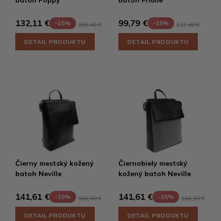
132,11 €
99,79 €
-15%
-15%
155,42 €
117,40 €
DETAIL PRODUKTU
DETAIL PRODUKTU
Čierny mestský kožený
Čiernobiely mestský
batoh Neville
kožený batoh Neville
141,61 €
141,61 €
-15%
-15%
166,60 €
166,60 €
DETAIL PRODUKTU
DETAIL PRODUKTU