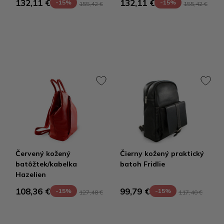
132,11 €
132,11 €
-15%
-15%
155,42 €
155,42 €
Červený kožený
Čierny kožený praktický
batôžtek/kabelka
batoh Fridlie
Hazelien
108,36 €
99,79 €
-15%
-15%
127,48 €
117,40 €