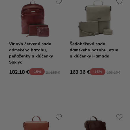
Vínovo červená sada
Šedobéžová sada
dámskeho batohu,
dámskeho batohu, etue
peňaženky a kľúčenky
a kľúčenky Hamada
Sakiya
182,18 €
163,36 €
-15%
-15%
214,33 €
192,19 €