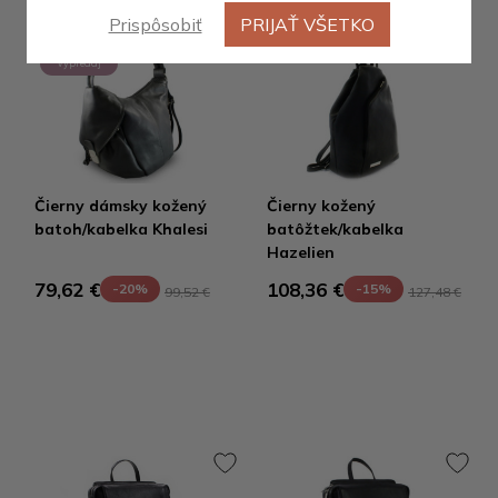
Prispôsobiť
PRIJAŤ VŠETKO
Výpredaj
Čierny dámsky kožený
Čierny kožený
batoh/kabelka Khalesi
batôžtek/kabelka
Hazelien
79,62 €
108,36 €
-20%
-15%
99,52 €
127,48 €