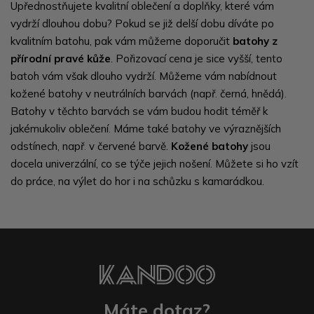
Upřednostňujete kvalitní oblečení a doplňky, které vám
vydrží dlouhou dobu? Pokud se již delší dobu díváte po
kvalitním batohu, pak vám můžeme doporučit
batohy z
přírodní pravé kůže
. Pořizovací cena je sice vyšší, tento
batoh vám však dlouho vydrží. Můžeme vám nabídnout
kožené batohy v neutrálních barvách (např. černá, hnědá).
Batohy v těchto barvách se vám budou hodit téměř k
jakémukoliv oblečení. Máme také batohy ve výraznějších
odstínech, např. v červené barvě.
Kožené batohy
jsou
docela univerzální, co se týče jejich nošení. Můžete si ho vzít
do práce, na výlet do hor i na schůzku s kamarádkou.
Máte dotaz?