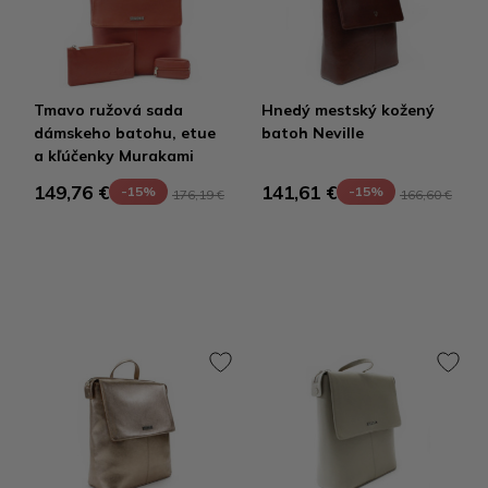
Tmavo ružová sada
Hnedý mestský kožený
dámskeho batohu, etue
batoh Neville
a kľúčenky Murakami
149,76 €
141,61 €
-15%
-15%
176,19 €
166,60 €