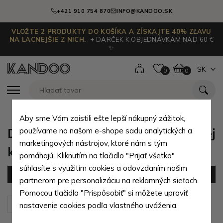
+421 910 754 870
INFO@KANDOO.SK
VLOŽTE 2 PRODUKTY DO KOŠÍKA A ZÍSKAJTE 40% ZĽAVU
NA LACNEJŠIE Z NICH.
+ DARČEK K OBJEDNÁVKAM NAD 60 €
✨
SK
0
0
Aby sme Vám zaistili ešte lepší nákupný zážitok,
Dámske batohy z prírodnej pravej
používame na našom e-shope sadu analytických a
marketingových nástrojov, ktoré nám s tým
kože
pomáhajú. Kliknutím na tlačidlo "Prijať všetko"
súhlasíte s využitím cookies a odovzdaním našim
Filter
(26 produktov)
partnerom pre personalizáciu na reklamných sieťach.
Pomocou tlačidla "Prispôsobiť" si môžete upraviť
Zoradiť podľa:
Predvolené
nastavenie cookies podľa vlastného uváženia.