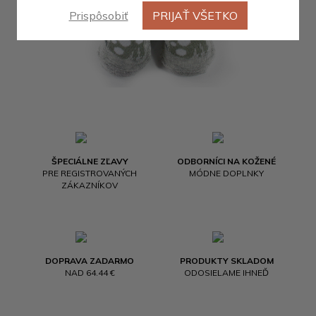
Prispôsobiť
PRIJAŤ VŠETKO
ŠPECIÁLNE ZĽAVY
ODBORNÍCI NA KOŽENÉ
PRE REGISTROVANÝCH
MÓDNE DOPLNKY
ZÁKAZNÍKOV
DOPRAVA ZADARMO
PRODUKTY SKLADOM
NAD 64.44 €
ODOSIELAME IHNEĎ