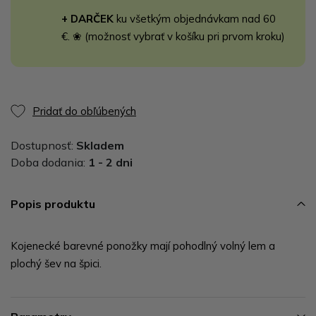
+ DARČEK
ku všetkým objednávkam nad 60
€. ❀ (možnosť vybrať v košíku pri prvom kroku)
Pridať do obľúbených
Dostupnosť:
Skladem
Doba dodania:
1 - 2 dni
Popis produktu
Kojenecké barevné ponožky mají pohodlný volný lem a
plochý šev na špici.