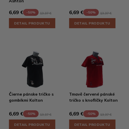
Ashton
6,69 €
6,69 €
-50%
-50%
13,37 €
13,37 €
DETAIL PRODUKTU
DETAIL PRODUKTU
Čierne pánske tričko s
Tmavě červené pánské
gombíkmi Kolton
tričko s knoflíčky Kolton
6,69 €
6,69 €
-50%
-50%
13,37 €
13,37 €
DETAIL PRODUKTU
DETAIL PRODUKTU