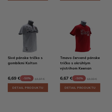
Sivé pánske tričko s
Tmavo červené pánske
gombíkmi Kolton
tričko s okrúhlym
výstrihom Keenan
6,69 €
6,67 €
-50%
-50%
13,37 €
13,33 €
DETAIL PRODUKTU
DETAIL PRODUKTU