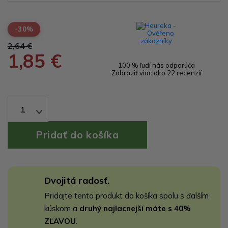
-30%
2,64 €
1,85 €
100 % ľudí nás odporúča
Zobraziť viac ako 22 recenzií
1
Dvojitá radosť.
Pridajte tento produkt do košíka spolu s ďalším
kúskom a
druhý najlacnejší máte s 40%
ZĽAVOU
.