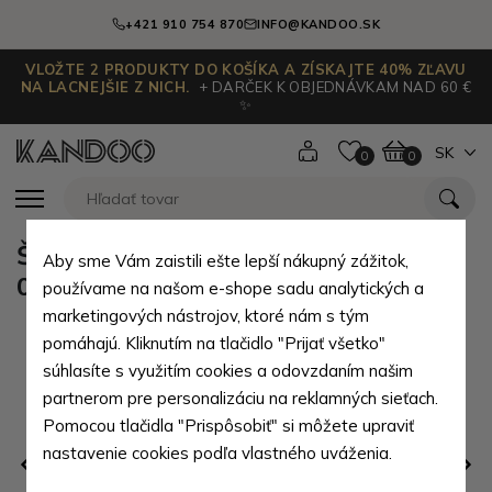
+421 910 754 870
INFO@KANDOO.SK
VLOŽTE 2 PRODUKTY DO KOŠÍKA A ZÍSKAJTE 40% ZĽAVU
NA LACNEJŠIE Z NICH.
+ DARČEK K OBJEDNÁVKAM NAD 60 €
✨
SK
0
0
Šedé chlapecké kojenecké ponožky
Aby sme Vám zaistili ešte lepší nákupný zážitok,
0 - 6 měsíců Aileen - 1 pár
používame na našom e-shope sadu analytických a
marketingových nástrojov, ktoré nám s tým
pomáhajú. Kliknutím na tlačidlo "Prijať všetko"
súhlasíte s využitím cookies a odovzdaním našim
partnerom pre personalizáciu na reklamných sieťach.
Pomocou tlačidla "Prispôsobiť" si môžete upraviť
nastavenie cookies podľa vlastného uváženia.