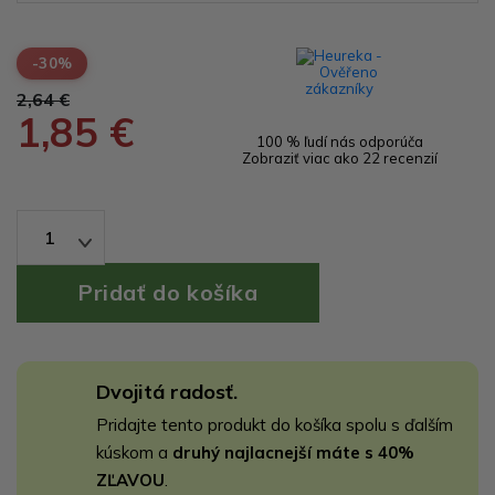
-30%
2,64 €
1,85 €
100 % ľudí nás odporúča
Zobraziť viac ako 22 recenzií
1
Dvojitá radosť.
Pridajte tento produkt do košíka spolu s ďalším
kúskom a
druhý najlacnejší máte s 40%
ZĽAVOU
.