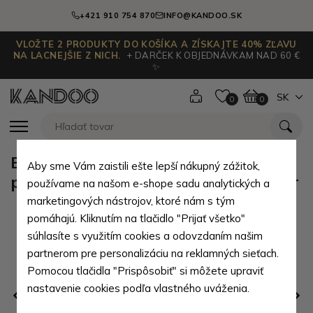
+421 910 754 870
INFO@KANDOO.SK
VLOŽTE 2 PRODUKTY DO KOŠÍKA A ZÍSKAJTE 40% ZĽAVU
NA LACNEJŠIE Z NICH.
+ DARČEK K OBJEDNÁVKAM NAD 60 €
✨
SK
0
0
Bílošedé chlapecké kojenecké
Aby sme Vám zaistili ešte lepší nákupný zážitok,
ponožky 0 - 6 měsíců Aileen - 1 pár
používame na našom e-shope sadu analytických a
marketingových nástrojov, ktoré nám s tým
pomáhajú. Kliknutím na tlačidlo "Prijať všetko"
súhlasíte s využitím cookies a odovzdaním našim
partnerom pre personalizáciu na reklamných sieťach.
Pomocou tlačidla "Prispôsobiť" si môžete upraviť
nastavenie cookies podľa vlastného uváženia.