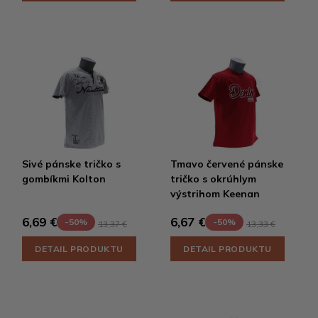
Sivé pánske tričko s
Tmavo červené pánske
gombíkmi Kolton
tričko s okrúhlym
výstrihom Keenan
6,69 €
6,67 €
-50%
-50%
13,37 €
13,33 €
DETAIL PRODUKTU
DETAIL PRODUKTU