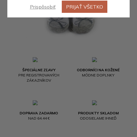
Prispôsobiť
PRIJAŤ VŠETKO
ŠPECIÁLNE ZĽAVY
ODBORNÍCI NA KOŽENÉ
PRE REGISTROVANÝCH
MÓDNE DOPLNKY
ZÁKAZNÍKOV
DOPRAVA ZADARMO
PRODUKTY SKLADOM
NAD 64.44 €
ODOSIELAME IHNEĎ