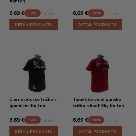
Ashton
6,69 €
6,69 €
-50%
-50%
13,37 €
13,37 €
DETAIL PRODUKTU
DETAIL PRODUKTU
Čierne pánske tričko s
Tmavě červené pánské
gombíkmi Kolton
tričko s knoflíčky Kolton
6,69 €
6,69 €
-50%
-50%
13,37 €
13,37 €
DETAIL PRODUKTU
DETAIL PRODUKTU