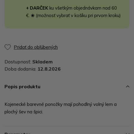
+ DARČEK
ku všetkým objednávkam nad 60
€. ❀ (možnosť vybrať v košíku pri prvom kroku)
Pridať do obľúbených
Dostupnosť:
Skladem
Doba dodania:
12.8.2026
Popis produktu
Kojenecké barevné ponožky mají pohodlný volný lem a
plochý šev na špici.