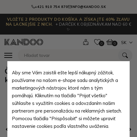
+421 910 754 870
INFO@KANDOO.SK
VLOŽTE 2 PRODUKTY DO KOŠÍKA A ZÍSKAJTE 40% ZĽAVU
NA LACNEJŠIE Z NICH.
+ DARČEK K OBJEDNÁVKAM NAD 60 €
✨
SK
0
0
Čierna veľká dámska zipsová
Aby sme Vám zaistili ešte lepší nákupný zážitok,
kabelka Isolde
používame na našom e-shope sadu analytických a
marketingových nástrojov, ktoré nám s tým
pomáhajú. Kliknutím na tlačidlo "Prijať všetko"
súhlasíte s využitím cookies a odovzdaním našim
partnerom pre personalizáciu na reklamných sieťach.
Pomocou tlačidla "Prispôsobiť" si môžete upraviť
nastavenie cookies podľa vlastného uváženia.