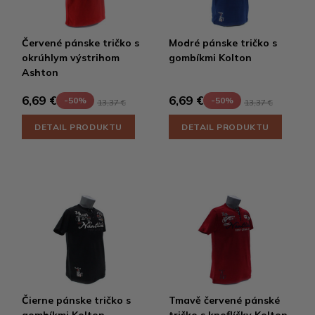
Červené pánske tričko s
Modré pánske tričko s
okrúhlym výstrihom
gombíkmi Kolton
Ashton
6,69 €
6,69 €
-50%
-50%
13,37 €
13,37 €
DETAIL PRODUKTU
DETAIL PRODUKTU
Čierne pánske tričko s
Tmavě červené pánské
gombíkmi Kolton
tričko s knoflíčky Kolton