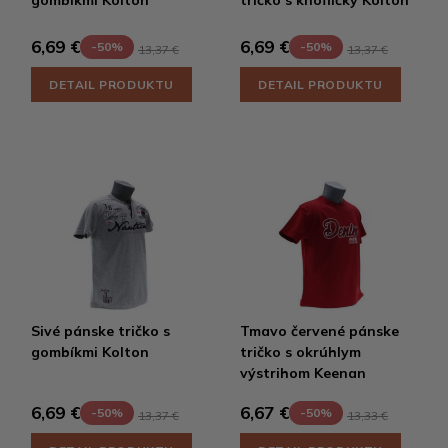
6,69 €
6,69 €
-50%
-50%
13,37 €
13,37 €
DETAIL PRODUKTU
DETAIL PRODUKTU
Sivé pánske tričko s
Tmavo červené pánske
gombíkmi Kolton
tričko s okrúhlym
výstrihom Keenan
6,69 €
6,67 €
-50%
-50%
13,37 €
13,33 €