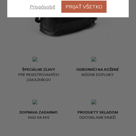
Prispôsobiť
PRIJAŤ VŠETKO
ŠPECIÁLNE ZĽAVY
ODBORNÍCI NA KOŽENÉ
PRE REGISTROVANÝCH
MÓDNE DOPLNKY
ZÁKAZNÍKOV
DOPRAVA ZADARMO
PRODUKTY SKLADOM
NAD 64.44 €
ODOSIELAME IHNEĎ