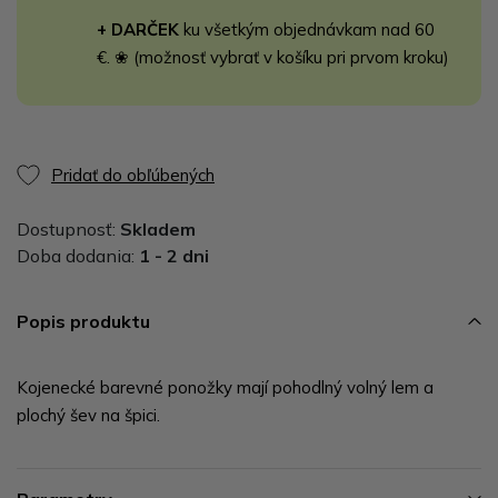
+ DARČEK
ku všetkým objednávkam nad 60
€. ❀ (možnosť vybrať v košíku pri prvom kroku)
Pridať do obľúbených
Dostupnosť:
Skladem
Doba dodania:
1 - 2 dni
Popis produktu
Kojenecké barevné ponožky mají pohodlný volný lem a
plochý šev na špici.