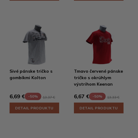
Sivé pánske tričko s
Tmavo červené pánske
gombíkmi Kolton
tričko s okrúhlym
výstrihom Keenan
6,69 €
6,67 €
-50%
-50%
13,37 €
13,33 €
DETAIL PRODUKTU
DETAIL PRODUKTU