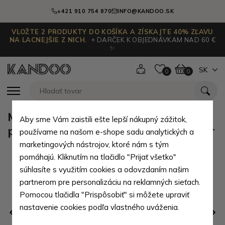
+421 910 754 870
INFO@KANDOO.SK
VLOŽTE 2 PRODUKTY DO KOŠÍKA A ZÍSKAJTE 40% ZĽAVU
NA LACNEJŠIE Z NICH.
+ DARČEK K OBJEDNÁVKAM NAD 60 €
✨
SK
0
0
Modré chlapecké kojenecké
Aby sme Vám zaistili ešte lepší nákupný zážitok,
ponožky 0 - 6 měsíců Aileen - 1 pár
používame na našom e-shope sadu analytických a
marketingových nástrojov, ktoré nám s tým
pomáhajú. Kliknutím na tlačidlo "Prijať všetko"
súhlasíte s využitím cookies a odovzdaním našim
partnerom pre personalizáciu na reklamných sieťach.
Pomocou tlačidla "Prispôsobiť" si môžete upraviť
nastavenie cookies podľa vlastného uváženia.