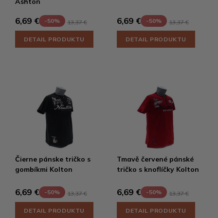
Ashton
6,69 €
6,69 €
-50%
-50%
13,37 €
13,37 €
DETAIL PRODUKTU
DETAIL PRODUKTU
Čierne pánske tričko s
Tmavě červené pánské
gombíkmi Kolton
tričko s knoflíčky Kolton
6,69 €
6,69 €
-50%
-50%
13,37 €
13,37 €
DETAIL PRODUKTU
DETAIL PRODUKTU