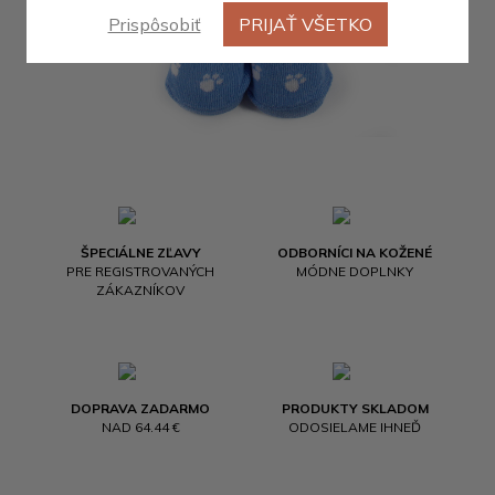
Prispôsobiť
PRIJAŤ VŠETKO
ŠPECIÁLNE ZĽAVY
ODBORNÍCI NA KOŽENÉ
PRE REGISTROVANÝCH
MÓDNE DOPLNKY
ZÁKAZNÍKOV
DOPRAVA ZADARMO
PRODUKTY SKLADOM
NAD 64.44 €
ODOSIELAME IHNEĎ