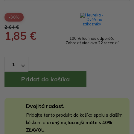
-30%
2,64 €
1,85 €
100 % ľudí nás odporúča
Zobraziť viac ako 22 recenzií
1
Dvojitá radosť.
Pridajte tento produkt do košíka spolu s ďalším
kúskom a
druhý najlacnejší máte s 40%
ZĽAVOU
.