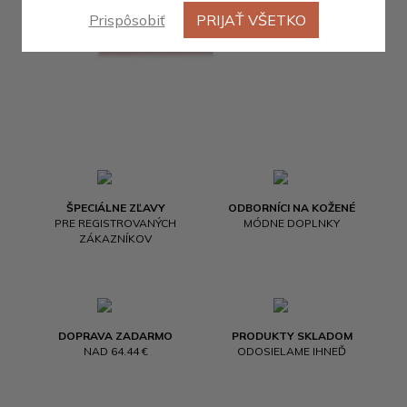
Prispôsobiť
PRIJAŤ VŠETKO
ŠPECIÁLNE ZĽAVY
ODBORNÍCI NA KOŽENÉ
PRE REGISTROVANÝCH
MÓDNE DOPLNKY
ZÁKAZNÍKOV
DOPRAVA ZADARMO
PRODUKTY SKLADOM
NAD 64.44 €
ODOSIELAME IHNEĎ