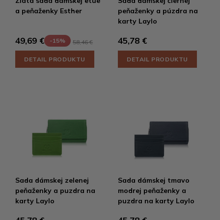
Zlatá sada dámskej etue
Sada dámskej čiernej
a peňaženky Esther
peňaženky a púzdra na
karty Laylo
45,78 €
49,69 €
-15%
58,46 €
DETAIL PRODUKTU
DETAIL PRODUKTU
Sada dámskej zelenej
Sada dámskej tmavo
peňaženky a puzdra na
modrej peňaženky a
karty Laylo
puzdra na karty Laylo