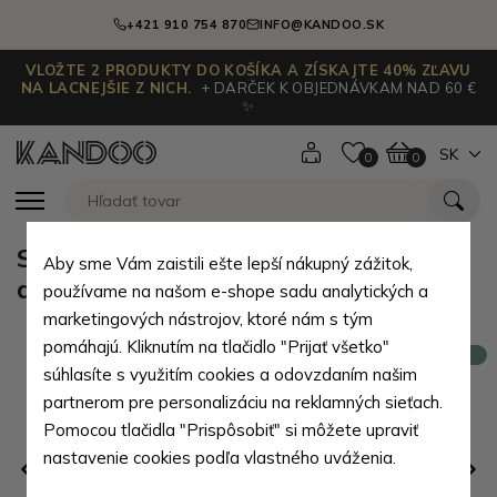
+421 910 754 870
INFO@KANDOO.SK
VLOŽTE 2 PRODUKTY DO KOŠÍKA A ZÍSKAJTE 40% ZĽAVU
NA LACNEJŠIE Z NICH.
+ DARČEK K OBJEDNÁVKAM NAD 60 €
✨
SK
0
0
Sada dámskej červenej peňaženky
Aby sme Vám zaistili ešte lepší nákupný zážitok,
a puzdra na karty Laylo
používame na našom e-shope sadu analytických a
marketingových nástrojov, ktoré nám s tým
pomáhajú. Kliknutím na tlačidlo "Prijať všetko"
Novinka
súhlasíte s využitím cookies a odovzdaním našim
partnerom pre personalizáciu na reklamných sieťach.
Pomocou tlačidla "Prispôsobiť" si môžete upraviť
nastavenie cookies podľa vlastného uváženia.