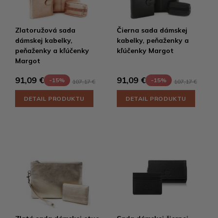
Zlatoružová sada
Čierna sada dámskej
dámskej kabelky,
kabelky, peňaženky a
peňaženky a kľúčenky
kľúčenky Margot
Margot
91,09 €
91,09 €
-15%
-15%
107,17 €
107,17 €
DETAIL PRODUKTU
DETAIL PRODUKTU