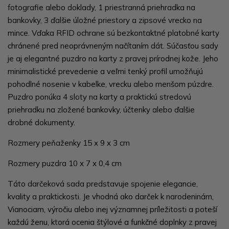
fotografie alebo doklady, 1 priestranná priehradka na
bankovky, 3 ďalšie úložné priestory a zipsové vrecko na
mince. Vďaka RFID ochrane sú bezkontaktné platobné karty
chránené pred neoprávneným načítaním dát. Súčasťou sady
je aj elegantné puzdro na karty z pravej prírodnej kože. Jeho
minimalistické prevedenie a veľmi tenký profil umožňujú
pohodlné nosenie v kabelke, vrecku alebo menšom púzdre.
Puzdro ponúka 4 sloty na karty a praktickú stredovú
priehradku na zložené bankovky, účtenky alebo ďalšie
drobné dokumenty.
Rozmery peňaženky 15 x 9 x 3 cm
Rozmery puzdra 10 x 7 x 0,4 cm
Táto darčeková sada predstavuje spojenie elegancie,
kvality a praktickosti. Je vhodná ako darček k narodeninám,
Vianociam, výročiu alebo inej významnej príležitosti a poteší
každú ženu, ktorá ocenia štýlové a funkčné doplnky z pravej