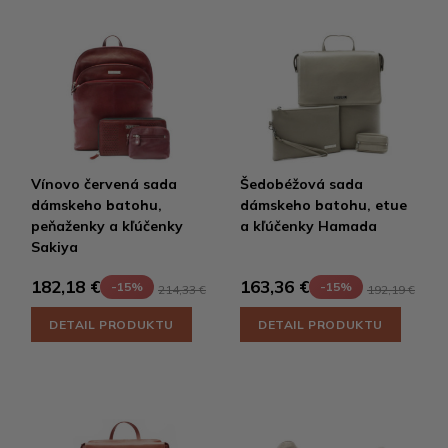
Vínovo červená sada
Šedobéžová sada
dámskeho batohu,
dámskeho batohu, etue
peňaženky a kľúčenky
a kľúčenky Hamada
Sakiya
182,18 €
163,36 €
-15%
-15%
214,33 €
192,19 €
DETAIL PRODUKTU
DETAIL PRODUKTU