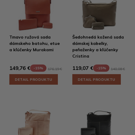
Tmavo ružová sada
Šedohnedá kožená sada
dámskeho batohu, etue
dámskej kabelky,
a kľúčenky Murakami
peňaženky a kľúčenky
Cristina
149,76 €
119,07 €
-15%
-15%
176,19 €
140,08 €
DETAIL PRODUKTU
DETAIL PRODUKTU