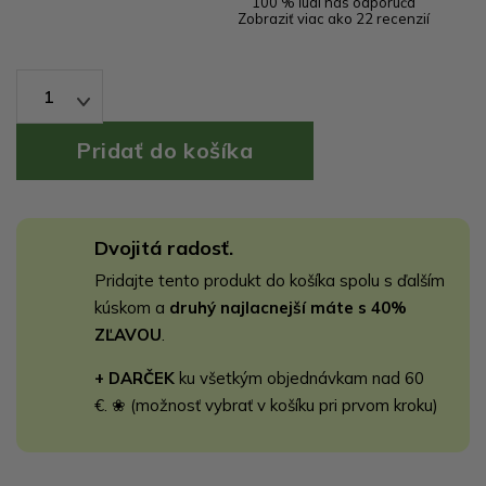
100 % ľudí nás odporúča
Zobraziť viac ako 22 recenzií
1
Dvojitá radosť.
Pridajte tento produkt do košíka spolu s ďalším
kúskom a
druhý najlacnejší máte s 40%
ZĽAVOU
.
+ DARČEK
ku všetkým objednávkam nad 60
€. ❀ (možnosť vybrať v košíku pri prvom kroku)