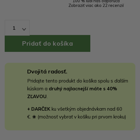
100 % ľudí nás odporúča
Zobraziť viac ako 22 recenzií
1
Dvojitá radosť.
Pridajte tento produkt do košíka spolu s ďalším
kúskom a
druhý najlacnejší máte s 40%
ZĽAVOU
.
+ DARČEK
ku všetkým objednávkam nad 60
€. ❀ (možnosť vybrať v košíku pri prvom kroku)