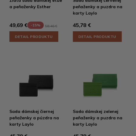
Zlatá sada dámskej etue
Sada dámskej červenej
a peňaženky Esther
peňaženky a puzdra na
karty Laylo
45,78 €
49,69 €
-15%
58,46 €
DETAIL PRODUKTU
DETAIL PRODUKTU
Sada dámskej čiernej
Sada dámskej zelenej
peňaženky a púzdra na
peňaženky a puzdra na
karty Laylo
karty Laylo