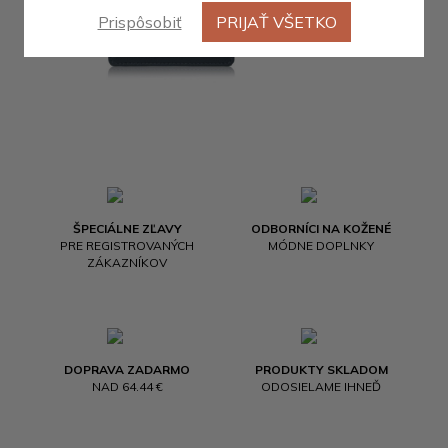
Prispôsobiť
PRIJAŤ VŠETKO
ŠPECIÁLNE ZĽAVY
ODBORNÍCI NA KOŽENÉ
PRE REGISTROVANÝCH
MÓDNE DOPLNKY
ZÁKAZNÍKOV
DOPRAVA ZADARMO
PRODUKTY SKLADOM
NAD 64.44 €
ODOSIELAME IHNEĎ