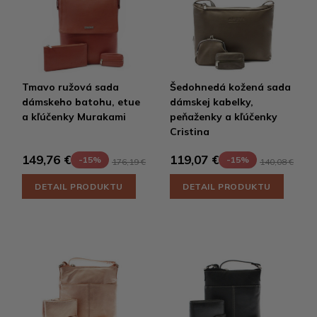
Tmavo ružová sada
Šedohnedá kožená sada
dámskeho batohu, etue
dámskej kabelky,
a kľúčenky Murakami
peňaženky a kľúčenky
Cristina
149,76 €
119,07 €
-15%
-15%
176,19 €
140,08 €
DETAIL PRODUKTU
DETAIL PRODUKTU