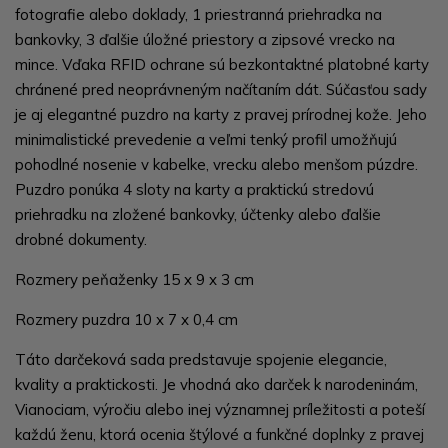
fotografie alebo doklady, 1 priestranná priehradka na
bankovky, 3 ďalšie úložné priestory a zipsové vrecko na
mince. Vďaka RFID ochrane sú bezkontaktné platobné karty
chránené pred neoprávneným načítaním dát. Súčasťou sady
je aj elegantné puzdro na karty z pravej prírodnej kože. Jeho
minimalistické prevedenie a veľmi tenký profil umožňujú
pohodlné nosenie v kabelke, vrecku alebo menšom púzdre.
Puzdro ponúka 4 sloty na karty a praktickú stredovú
priehradku na zložené bankovky, účtenky alebo ďalšie
drobné dokumenty.
Rozmery peňaženky 15 x 9 x 3 cm
Rozmery puzdra 10 x 7 x 0,4 cm
Táto darčeková sada predstavuje spojenie elegancie,
kvality a praktickosti. Je vhodná ako darček k narodeninám,
Vianociam, výročiu alebo inej významnej príležitosti a poteší
každú ženu, ktorá ocenia štýlové a funkčné doplnky z pravej