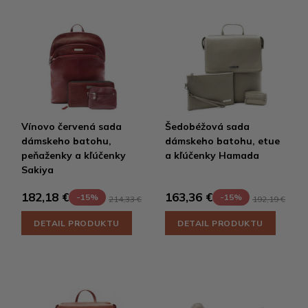
Vínovo červená sada
Šedobéžová sada
dámskeho batohu,
dámskeho batohu, etue
peňaženky a kľúčenky
a kľúčenky Hamada
Sakiya
182,18 €
163,36 €
-15%
-15%
214,33 €
192,19 €
DETAIL PRODUKTU
DETAIL PRODUKTU