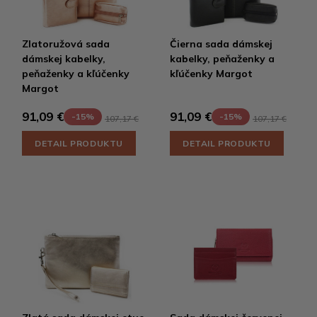
Zlatoružová sada
Čierna sada dámskej
dámskej kabelky,
kabelky, peňaženky a
peňaženky a kľúčenky
kľúčenky Margot
Margot
91,09 €
91,09 €
-15%
-15%
107,17 €
107,17 €
DETAIL PRODUKTU
DETAIL PRODUKTU