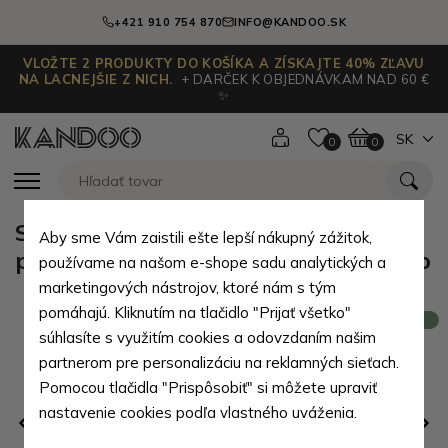
+421 910 754 870
INFO@KANDOO.SK
VLOŽTE 2 PRODUKTY DO KOŠÍKA A ZÍSKAJTE 40% ZĽAVU
NA LACNEJŠIE Z NICH.
+ DARČEK K OBJEDNÁVKAM NAD 60 €
✨
SK
0
0
Sada dámskej tmavo modrej
Aby sme Vám zaistili ešte lepší nákupný zážitok,
peňaženky a puzdra na karty Laylo
používame na našom e-shope sadu analytických a
marketingových nástrojov, ktoré nám s tým
pomáhajú. Kliknutím na tlačidlo "Prijať všetko"
Novinka
súhlasíte s využitím cookies a odovzdaním našim
partnerom pre personalizáciu na reklamných sieťach.
Pomocou tlačidla "Prispôsobiť" si môžete upraviť
nastavenie cookies podľa vlastného uváženia.