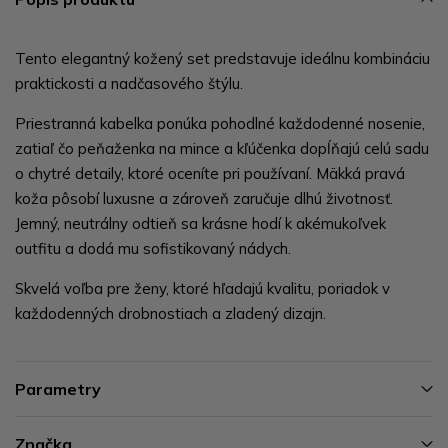
Tento elegantný kožený set predstavuje ideálnu kombináciu
praktickosti a nadčasového štýlu.
Priestranná kabelka ponúka pohodlné každodenné nosenie,
zatiaľ čo peňaženka na mince a kľúčenka dopĺňajú celú sadu
o chytré detaily, ktoré oceníte pri používaní. Mäkká pravá
koža pôsobí luxusne a zároveň zaručuje dlhú životnosť.
Jemný, neutrálny odtieň sa krásne hodí k akémukoľvek
outfitu a dodá mu sofistikovaný nádych.
Skvelá voľba pre ženy, ktoré hľadajú kvalitu, poriadok v
každodenných drobnostiach a zladený dizajn.
Parametry
Značka