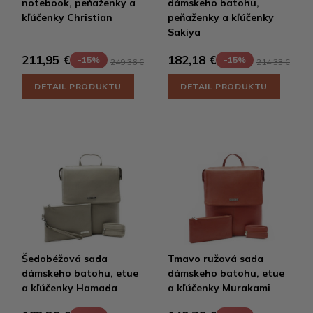
notebook, peňaženky a
dámskeho batohu,
kľúčenky Christian
peňaženky a kľúčenky
Sakiya
211,95 €
182,18 €
-15%
-15%
249,36 €
214,33 €
DETAIL PRODUKTU
DETAIL PRODUKTU
Šedobéžová sada
Tmavo ružová sada
dámskeho batohu, etue
dámskeho batohu, etue
a kľúčenky Hamada
a kľúčenky Murakami