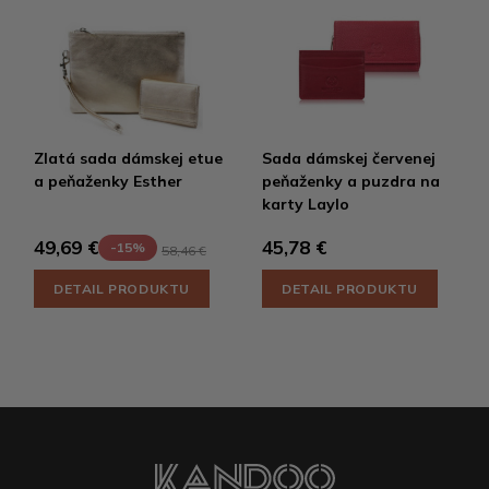
Zlatá sada dámskej etue
Sada dámskej červenej
a peňaženky Esther
peňaženky a puzdra na
karty Laylo
45,78 €
49,69 €
-15%
58,46 €
DETAIL PRODUKTU
DETAIL PRODUKTU