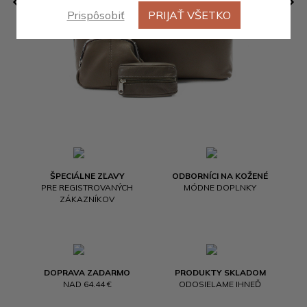
Prispôsobiť
PRIJAŤ VŠETKO
ŠPECIÁLNE ZĽAVY
ODBORNÍCI NA KOŽENÉ
PRE REGISTROVANÝCH
MÓDNE DOPLNKY
ZÁKAZNÍKOV
DOPRAVA ZADARMO
PRODUKTY SKLADOM
NAD 64.44 €
ODOSIELAME IHNEĎ