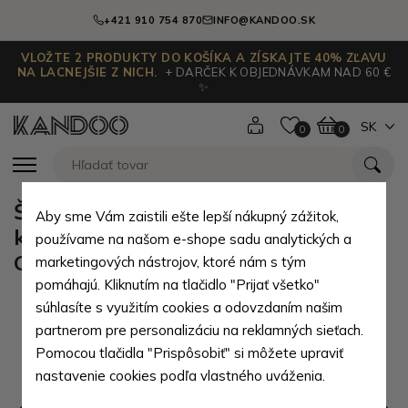
+421 910 754 870
INFO@KANDOO.SK
VLOŽTE 2 PRODUKTY DO KOŠÍKA A ZÍSKAJTE 40% ZĽAVU
NA LACNEJŠIE Z NICH.
+ DARČEK K OBJEDNÁVKAM NAD 60 €
✨
SK
0
0
Šedohnedá kožená sada dámskej
Aby sme Vám zaistili ešte lepší nákupný zážitok,
kabelky, peňaženky a kľúčenky
používame na našom e-shope sadu analytických a
Cristina
marketingových nástrojov, ktoré nám s tým
pomáhajú. Kliknutím na tlačidlo "Prijať všetko"
súhlasíte s využitím cookies a odovzdaním našim
partnerom pre personalizáciu na reklamných sieťach.
Pomocou tlačidla "Prispôsobiť" si môžete upraviť
nastavenie cookies podľa vlastného uváženia.