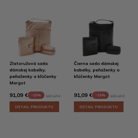
Zlatoružová sada
Čierna sada dámskej
dámskej kabelky,
kabelky, peňaženky a
peňaženky a kľúčenky
kľúčenky Margot
Margot
91,09 €
91,09 €
-15%
-15%
107,17 €
107,17 €
DETAIL PRODUKTU
DETAIL PRODUKTU