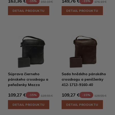
163,36 €
149,76 €
-15%
-15%
192,19 €
176,19 €
DETAIL PRODUKTU
DETAIL PRODUKTU
Súprava čierneho
Sada hnědého pánského
pánskeho crossbagu a
crossbagu a peněženky
peňaženky Mazza
412-1713-9160-40
109,27 €
109,27 €
-15%
-15%
128,55 €
128,55 €
DETAIL PRODUKTU
DETAIL PRODUKTU