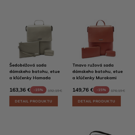
Šedobéžová sada
Tmavo ružová sada
dámskeho batohu, etue
dámskeho batohu, etue
a kľúčenky Hamada
a kľúčenky Murakami
163,36 €
149,76 €
-15%
-15%
192,19 €
176,19 €
DETAIL PRODUKTU
DETAIL PRODUKTU