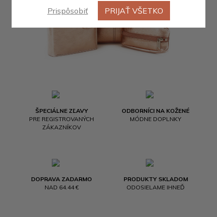
Prispôsobiť
PRIJAŤ VŠETKO
ŠPECIÁLNE ZĽAVY
ODBORNÍCI NA KOŽENÉ
PRE REGISTROVANÝCH
MÓDNE DOPLNKY
ZÁKAZNÍKOV
DOPRAVA ZADARMO
PRODUKTY SKLADOM
NAD 64.44 €
ODOSIELAME IHNEĎ