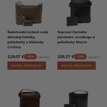
Šedohnedá kožená sada
Súprava čierneho
dámskej kabelky,
pánskeho crossbagu a
peňaženky a kľúčenky
peňaženky Mazza
Cristina
119,07 €
109,27 €
-15%
-15%
140,08 €
128,55 €
DETAIL PRODUKTU
DETAIL PRODUKTU