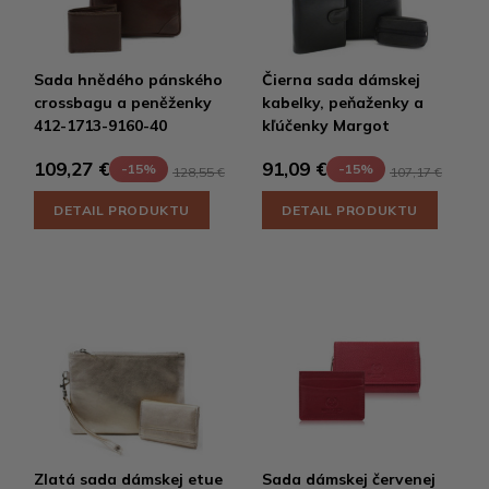
Sada hnědého pánského
Čierna sada dámskej
crossbagu a peněženky
kabelky, peňaženky a
412-1713-9160-40
kľúčenky Margot
109,27 €
91,09 €
-15%
-15%
128,55 €
107,17 €
DETAIL PRODUKTU
DETAIL PRODUKTU
Zlatá sada dámskej etue
Sada dámskej červenej