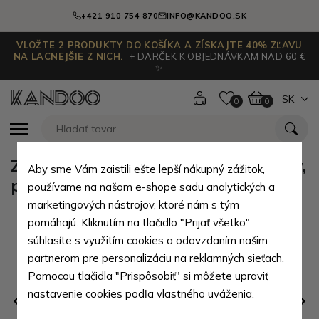
+421 910 754 870
INFO@KANDOO.SK
VLOŽTE 2 PRODUKTY DO KOŠÍKA A ZÍSKAJTE 40% ZĽAVU
NA LACNEJŠIE Z NICH.
+ DARČEK K OBJEDNÁVKAM NAD 60 €
✨
SK
0
0
Zlatoružová sada dámskej kabelky,
Aby sme Vám zaistili ešte lepší nákupný zážitok,
peňaženky a kľúčenky Margot
používame na našom e-shope sadu analytických a
marketingových nástrojov, ktoré nám s tým
pomáhajú. Kliknutím na tlačidlo "Prijať všetko"
súhlasíte s využitím cookies a odovzdaním našim
partnerom pre personalizáciu na reklamných sieťach.
Pomocou tlačidla "Prispôsobiť" si môžete upraviť
nastavenie cookies podľa vlastného uváženia.