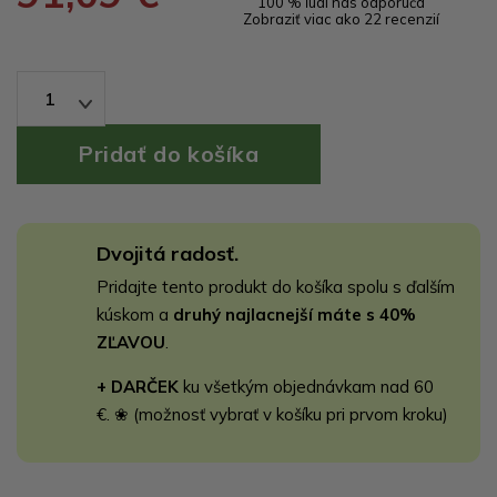
100 % ľudí nás odporúča
Zobraziť viac ako 22 recenzií
1
Dvojitá radosť.
Pridajte tento produkt do košíka spolu s ďalším
kúskom a
druhý najlacnejší máte s 40%
ZĽAVOU
.
+ DARČEK
ku všetkým objednávkam nad 60
€. ❀ (možnosť vybrať v košíku pri prvom kroku)