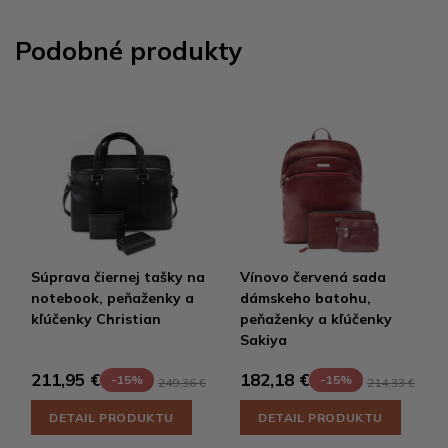
Podobné produkty
Súprava čiernej tašky na
Vínovo červená sada
notebook, peňaženky a
dámskeho batohu,
kľúčenky Christian
peňaženky a kľúčenky
Sakiya
211,95 €
182,18 €
-15%
-15%
249,36 €
214,33 €
DETAIL PRODUKTU
DETAIL PRODUKTU