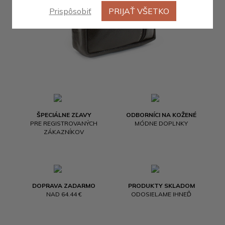
Prispôsobiť
PRIJAŤ VŠETKO
ŠPECIÁLNE ZĽAVY
ODBORNÍCI NA KOŽENÉ
PRE REGISTROVANÝCH
MÓDNE DOPLNKY
ZÁKAZNÍKOV
DOPRAVA ZADARMO
PRODUKTY SKLADOM
NAD 64.44 €
ODOSIELAME IHNEĎ