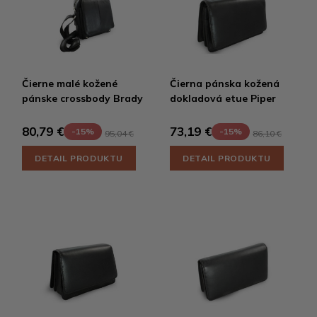
Čierne malé kožené
Čierna pánska kožená
pánske crossbody Brady
dokladová etue Piper
80,79 €
73,19 €
-15%
-15%
95,04 €
86,10 €
DETAIL PRODUKTU
DETAIL PRODUKTU