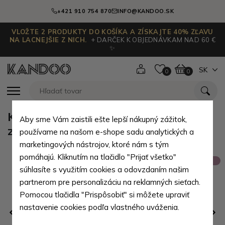
+421 910 754 870
INFO@KANDOO.SK
VLOŽTE 2 PRODUKTY DO KOŠÍKA A ZÍSKAJTE 40% ZĽAVU
NA LACNEJŠIE Z NICH.
+ DARČEK K OBJEDNÁVKAM NAD 60 €
✨
SK
0
0
Kávovo hnedý pánsky kožený
Aby sme Vám zaistili ešte lepší nákupný zážitok,
zipsový crossbag Ersi
používame na našom e-shope sadu analytických a
marketingových nástrojov, ktoré nám s tým
pomáhajú. Kliknutím na tlačidlo "Prijať všetko"
Výpredaj
súhlasíte s využitím cookies a odovzdaním našim
partnerom pre personalizáciu na reklamných sieťach.
Pomocou tlačidla "Prispôsobiť" si môžete upraviť
nastavenie cookies podľa vlastného uváženia.