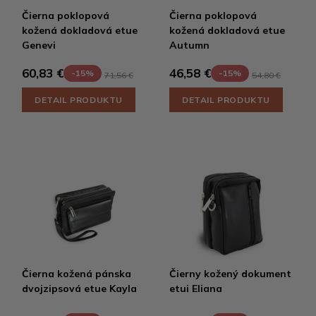
Čierna poklopová
Čierna poklopová
kožená dokladová etue
kožená dokladová etue
Genevi
Autumn
60,83 €
46,58 €
-15%
-15%
71,56 €
54,80 €
DETAIL PRODUKTU
DETAIL PRODUKTU
Čierna kožená pánska
Čierny kožený dokument
dvojzipsová etue Kayla
etui Eliana