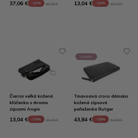
37,06 €
13,04 €
-15%
-15%
43,60 €
15,34 €
Výpredaj
Čierna veľká kožená
Tmavosivá croco dámska
kľúčenka s dvoma
kožená zipsová
zipsami Angie
peňaženka Rutger
13,04 €
43,84 €
-15%
-20%
15,34 €
54,80 €