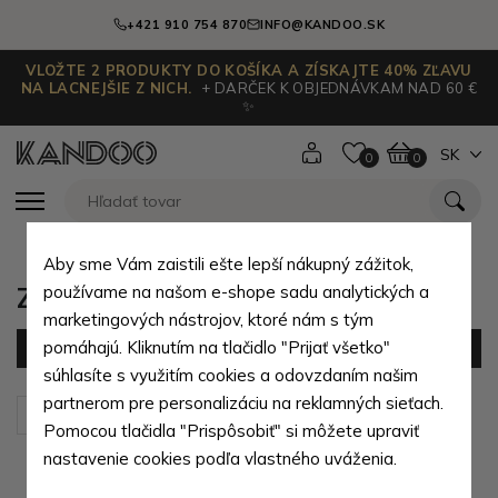
+421 910 754 870
INFO@KANDOO.SK
VLOŽTE 2 PRODUKTY DO KOŠÍKA A ZÍSKAJTE 40% ZĽAVU
NA LACNEJŠIE Z NICH.
+ DARČEK K OBJEDNÁVKAM NAD 60 €
✨
SK
0
0
Aby sme Vám zaistili ešte lepší nákupný zážitok,
Zipsové dámske peňaženky
používame na našom e-shope sadu analytických a
marketingových nástrojov, ktoré nám s tým
pomáhajú. Kliknutím na tlačidlo "Prijať všetko"
Filter
(79 produktov)
súhlasíte s využitím cookies a odovzdaním našim
partnerom pre personalizáciu na reklamných sieťach.
Zoradiť podľa:
Predvolené
Pomocou tlačidla "Prispôsobiť" si môžete upraviť
nastavenie cookies podľa vlastného uváženia.