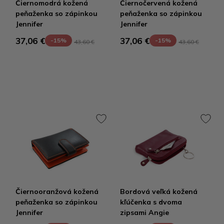
Čiernomodrá kožená
Čiernočervená kožená
peňaženka so zápinkou
peňaženka so zápinkou
Jennifer
Jennifer
37,06 €
37,06 €
-15%
-15%
43,60 €
43,60 €
Čiernooranžová kožená
Bordová veľká kožená
peňaženka so zápinkou
kľúčenka s dvoma
Jennifer
zipsami Angie