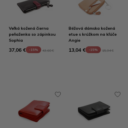
Veľká kožená čierna
Béžová dámska kožená
peňaženka so zápinkou
etue s krúžkom na kľúče
Sophia
Angie
37,06 €
13,04 €
-15%
-15%
43,60 €
15,34 €