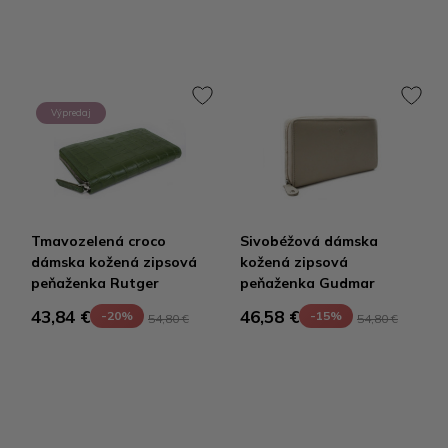
Výpredaj
Tmavozelená croco
Sivobéžová dámska
dámska kožená zipsová
kožená zipsová
peňaženka Rutger
peňaženka Gudmar
43,84 €
46,58 €
-20%
-15%
54,80 €
54,80 €