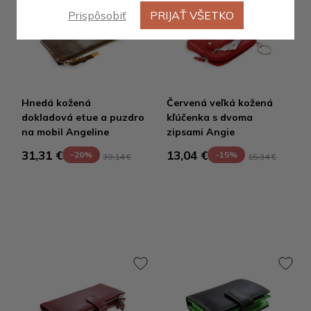
Prispôsobiť
PRIJAŤ VŠETKO
Výpredaj
Hnedá kožená
Červená veľká kožená
dokladová etue a puzdro
kľúčenka s dvoma
na mobil Angeline
zipsami Angie
31,31 €
13,04 €
-20%
-15%
39,14 €
15,34 €