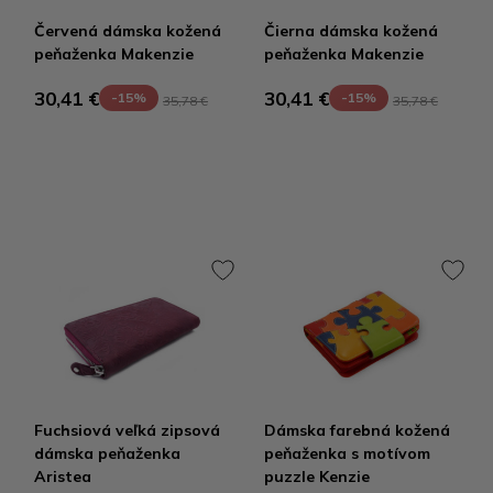
Červená dámska kožená
Čierna dámska kožená
peňaženka Makenzie
peňaženka Makenzie
30,41 €
30,41 €
-15%
-15%
35,78 €
35,78 €
Fuchsiová veľká zipsová
Dámska farebná kožená
dámska peňaženka
peňaženka s motívom
Aristea
puzzle Kenzie