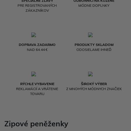
ŠPECIÁLNE ZĽAVY
ODBORNÍCI NA KOŽENÉ
PRE REGISTROVANÝCH
MÓDNE DOPLNKY
ZÁKAZNÍKOV
DOPRAVA ZADARMO
PRODUKTY SKLADOM
NAD 64.44 €
ODOSIELAME IHNEĎ
RÝCHLE VYBAVENIE
ŠIROKÝ VÝBER
REKLAMÁCIÍ A VRÁTENIE
Z MNOHÝCH MÓDNYCH ZNAČIEK
TOVARU
Zipové peněženky