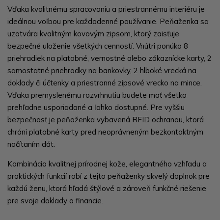
Vďaka kvalitnému spracovaniu a priestrannému interiéru je
ideálnou voľbou pre každodenné používanie. Peňaženka sa
uzatvára kvalitným kovovým zipsom, ktorý zaisťuje
bezpečné uloženie všetkých cenností. Vnútri ponúka 8
priehradiek na platobné, vernostné alebo zákaznícke karty, 2
samostatné priehradky na bankovky, 2 hlboké vrecká na
doklady či účtenky a priestranné zipsové vrecko na mince.
Vďaka premyslenému rozvrhnutiu budete mať všetko
prehľadne usporiadané a ľahko dostupné. Pre vyššiu
bezpečnosť je peňaženka vybavená RFID ochranou, ktorá
chráni platobné karty pred neoprávneným bezkontaktným
načítaním dát.
Kombinácia kvalitnej prírodnej kože, elegantného vzhľadu a
praktických funkcií robí z tejto peňaženky skvelý doplnok pre
každú ženu, ktorá hľadá štýlové a zároveň funkčné riešenie
pre svoje doklady a financie.