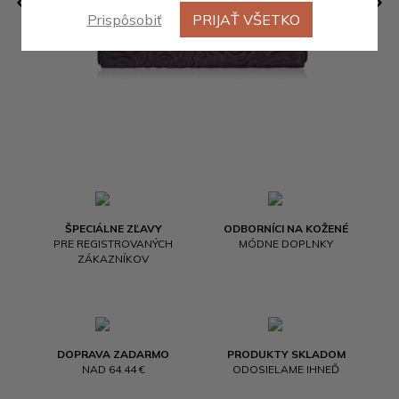
Prispôsobiť
PRIJAŤ VŠETKO
ŠPECIÁLNE ZĽAVY
ODBORNÍCI NA KOŽENÉ
PRE REGISTROVANÝCH
MÓDNE DOPLNKY
ZÁKAZNÍKOV
DOPRAVA ZADARMO
PRODUKTY SKLADOM
NAD 64.44 €
ODOSIELAME IHNEĎ