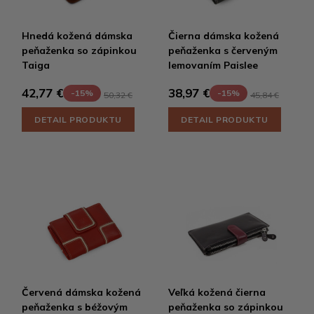
Hnedá kožená dámska
Čierna dámska kožená
peňaženka so zápinkou
peňaženka s červeným
Taiga
lemovaním Paislee
42,77 €
38,97 €
-15%
-15%
50,32 €
45,84 €
DETAIL PRODUKTU
DETAIL PRODUKTU
Červená dámska kožená
Veľká kožená čierna
peňaženka s béžovým
peňaženka so zápinkou