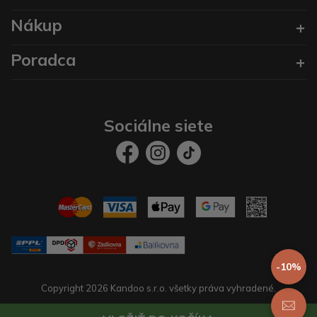
Nákup
Poradca
Sociálne siete
-10%
Copyright 2026 Kandoo s.r.o. všetky práva vyhradené.
Vytvoril
prestaservis.
eshopy na mieru