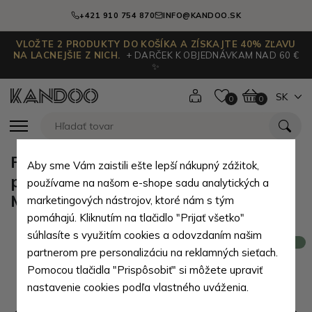
+421 910 754 870
INFO@KANDOO.SK
VLOŽTE 2 PRODUKTY DO KOŠÍKA A ZÍSKAJTE 40% ZĽAVU
NA LACNEJŠIE Z NICH.
+ DARČEK K OBJEDNÁVKAM NAD 60 €
✨
SK
0
0
Fialová dámska zipsová kožená
Aby sme Vám zaistili ešte lepší nákupný zážitok,
peňaženka s motívom kvetov
používame na našom e-shope sadu analytických a
Margareta
marketingových nástrojov, ktoré nám s tým
pomáhajú. Kliknutím na tlačidlo "Prijať všetko"
súhlasíte s využitím cookies a odovzdaním našim
Novinka
partnerom pre personalizáciu na reklamných sieťach.
Pomocou tlačidla "Prispôsobiť" si môžete upraviť
nastavenie cookies podľa vlastného uváženia.