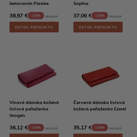
lemovaním Paislee
Sophia
38,97 €
37,06 €
-15%
-15%
45,84 €
43,60 €
DETAIL PRODUKTU
DETAIL PRODUKTU
Vínová dámska kožená
Červená dámska listová
listová peňaženka
kožená peňaženka Esmel
Imogen
36,12 €
35,17 €
-15%
-15%
42,50 €
41,38 €