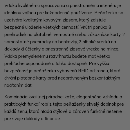
Vďaka kvalitnému spracovaniu a priestrannému interiéru je
ideálnou voľbou pre každodenné používanie. Peňaženka sa
uzatvára kvalitným kovovým zipsom, ktorý zaisťuje
bezpečné uloženie všetkých cenností. Vnútri ponúka 8
priehradiek na platobné, vernostné alebo zákaznícke karty, 2
samostatné priehradky na bankovky, 2 hlboké vrecká na
doklady či účtenky a priestranné zipsové vrecko na mince.
Vďaka premyslenému rozvrhnutiu budete mať všetko
prehľadne usporiadané a ľahko dostupné. Pre vyššiu
bezpečnosť je peňaženka vybavená RFID ochranou, ktorá
chráni platobné karty pred neoprávneným bezkontaktným
načítaním dát.
Kombinácia kvalitnej prírodnej kože, elegantného vzhľadu a
praktických funkcií robí z tejto peňaženky skvelý doplnok pre
každú ženu, ktorá hľadá štýlové a zároveň funkčné riešenie
pre svoje doklady a financie.