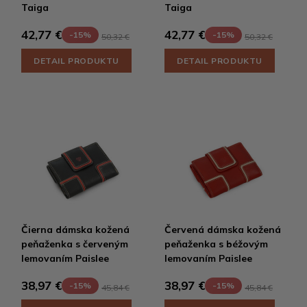
Taiga
Taiga
42,77 €
42,77 €
-15%
-15%
50,32 €
50,32 €
DETAIL PRODUKTU
DETAIL PRODUKTU
Čierna dámska kožená
Červená dámska kožená
peňaženka s červeným
peňaženka s béžovým
lemovaním Paislee
lemovaním Paislee
38,97 €
38,97 €
-15%
-15%
45,84 €
45,84 €