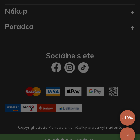
Nákup
Poradca
Sociálne siete
-10%
Copyright 2026 Kandoo s.r.o. všetky práva vyhradené.
Vytvoril
prestaservis.
eshopy na mieru