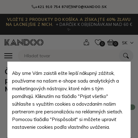
+421 910 754 870
INFO@KANDOO.SK
VLOŽTE 2 PRODUKTY DO KOŠÍKA A ZÍSKAJTE 40% ZĽAVU
NA LACNEJŠIE Z NICH.
+ DARČEK K OBJEDNÁVKAM NAD 60 €
✨
SK
0
0
Čierna dámska zipsová kožená
Aby sme Vám zaistili ešte lepší nákupný zážitok,
peňaženka s motívom kvetov
používame na našom e-shope sadu analytických a
Margareta
marketingových nástrojov, ktoré nám s tým
pomáhajú. Kliknutím na tlačidlo "Prijať všetko"
súhlasíte s využitím cookies a odovzdaním našim
Novinka
partnerom pre personalizáciu na reklamných sieťach.
Pomocou tlačidla "Prispôsobiť" si môžete upraviť
nastavenie cookies podľa vlastného uváženia.