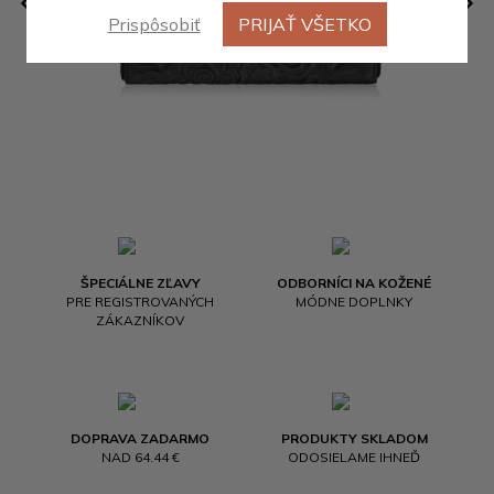
Prispôsobiť
PRIJAŤ VŠETKO
ŠPECIÁLNE ZĽAVY
ODBORNÍCI NA KOŽENÉ
PRE REGISTROVANÝCH
MÓDNE DOPLNKY
ZÁKAZNÍKOV
DOPRAVA ZADARMO
PRODUKTY SKLADOM
NAD 64.44 €
ODOSIELAME IHNEĎ