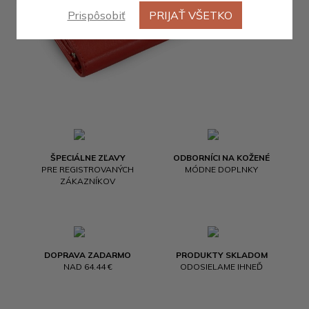
Prispôsobiť
PRIJAŤ VŠETKO
ŠPECIÁLNE ZĽAVY
ODBORNÍCI NA KOŽENÉ
PRE REGISTROVANÝCH
MÓDNE DOPLNKY
ZÁKAZNÍKOV
DOPRAVA ZADARMO
PRODUKTY SKLADOM
NAD 64.44 €
ODOSIELAME IHNEĎ