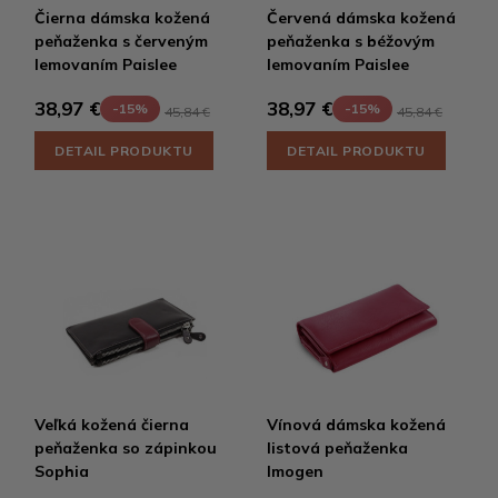
Čierna dámska kožená
Červená dámska kožená
peňaženka s červeným
peňaženka s béžovým
lemovaním Paislee
lemovaním Paislee
38,97 €
38,97 €
-15%
-15%
45,84 €
45,84 €
DETAIL PRODUKTU
DETAIL PRODUKTU
Veľká kožená čierna
Vínová dámska kožená
peňaženka so zápinkou
listová peňaženka
Sophia
Imogen