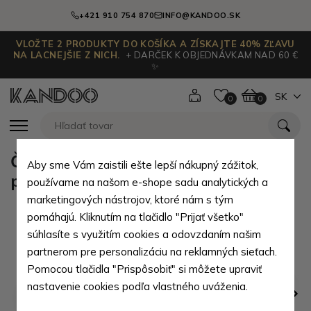
+421 910 754 870
INFO@KANDOO.SK
VLOŽTE 2 PRODUKTY DO KOŠÍKA A ZÍSKAJTE 40% ZĽAVU
NA LACNEJŠIE Z NICH.
+ DARČEK K OBJEDNÁVKAM NAD 60 €
✨
SK
0
0
Červená dámska kožená rámová
Aby sme Vám zaistili ešte lepší nákupný zážitok,
peňaženka Lilah
používame na našom e-shope sadu analytických a
marketingových nástrojov, ktoré nám s tým
pomáhajú. Kliknutím na tlačidlo "Prijať všetko"
súhlasíte s využitím cookies a odovzdaním našim
partnerom pre personalizáciu na reklamných sieťach.
Pomocou tlačidla "Prispôsobiť" si môžete upraviť
nastavenie cookies podľa vlastného uváženia.