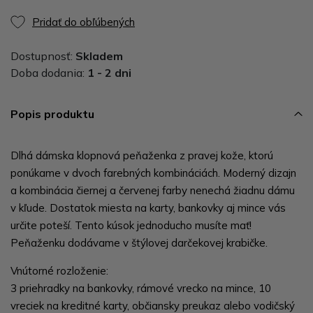
Pridať do obľúbených
Dostupnosť:
Skladem
Doba dodania:
1 - 2 dni
Popis produktu
Dlhá dámska klopnová peňaženka z pravej kože, ktorú
ponúkame v dvoch farebných kombináciách. Moderný dizajn
a kombinácia čiernej a červenej farby nenechá žiadnu dámu
v kľude. Dostatok miesta na karty, bankovky aj mince vás
určite poteší. Tento kúsok jednoducho musíte mať!
Peňaženku dodávame v štýlovej darčekovej krabičke.
Vnútorné rozloženie:
3 priehradky na bankovky, rámové vrecko na mince, 10
vreciek na kreditné karty, občiansky preukaz alebo vodičský