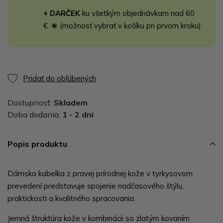
+ DARČEK
ku všetkým objednávkam nad 60
€. ❀ (možnosť vybrať v košíku pri prvom kroku)
Pridať do obľúbených
Dostupnosť:
Skladem
Doba dodania:
1 - 2 dni
Popis produktu
Dámska kabelka z pravej prírodnej kože v tyrkysovom
prevedení predstavuje spojenie nadčasového štýlu,
praktickosti a kvalitného spracovania.
Jemná štruktúra kože v kombinácii so zlatým kovaním