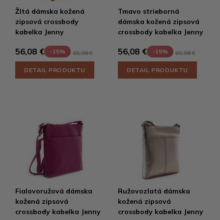
Žltá dámska kožená
Tmavo strieborná
zipsová crossbody
dámska kožená zipsová
kabelka Jenny
crossbody kabelka Jenny
56,08 €
56,08 €
-15%
-15%
65,98 €
65,98 €
DETAIL PRODUKTU
DETAIL PRODUKTU
Fialovoružová dámska
Ružovozlatá dámska
kožená zipsová
kožená zipsová
crossbody kabelka Jenny
crossbody kabelka Jenny