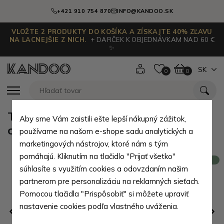
+421 910 754 870
INFO@KANDOO.SK
VLOŽTE 2 PRODUKTY DO KOŠÍKA A ZÍSKAJTE 40% ZĽAVU
NA LACNEJŠIE Z NICH.
+ DARČEK K OBJEDNÁVKAM NAD 60 €
✨
SK
0
0
Tyrkysová dámska kožená
Aby sme Vám zaistili ešte lepší nákupný zážitok,
crossbody kabelka Dilnoza
používame na našom e-shope sadu analytických a
marketingových nástrojov, ktoré nám s tým
pomáhajú. Kliknutím na tlačidlo "Prijať všetko"
Novinka
súhlasíte s využitím cookies a odovzdaním našim
partnerom pre personalizáciu na reklamných sieťach.
Pomocou tlačidla "Prispôsobiť" si môžete upraviť
nastavenie cookies podľa vlastného uváženia.