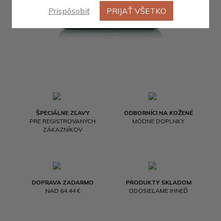
Prispôsobiť
PRIJAŤ VŠETKO
ŠPECIÁLNE ZĽAVY
ODBORNÍCI NA KOŽENÉ
PRE REGISTROVANÝCH
MÓDNE DOPLNKY
ZÁKAZNÍKOV
DOPRAVA ZADARMO
PRODUKTY SKLADOM
NAD 64.44 €
ODOSIELAME IHNEĎ