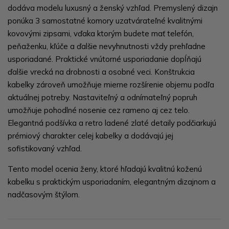
dodáva modelu luxusný a ženský vzhľad. Premyslený dizajn
ponúka 3 samostatné komory uzatvárateľné kvalitnými
kovovými zipsami, vďaka ktorým budete mať telefón,
peňaženku, kľúče a ďalšie nevyhnutnosti vždy prehľadne
usporiadané. Praktické vnútorné usporiadanie dopĺňajú
ďalšie vrecká na drobnosti a osobné veci. Konštrukcia
kabelky zároveň umožňuje mierne rozšírenie objemu podľa
aktuálnej potreby. Nastaviteľný a odnímateľný popruh
umožňuje pohodlné nosenie cez rameno aj cez telo.
Elegantná podšívka a retro ladené zlaté detaily podčiarkujú
prémiový charakter celej kabelky a dodávajú jej
sofistikovaný vzhľad.
Tento model ocenia ženy, ktoré hľadajú kvalitnú koženú
kabelku s praktickým usporiadaním, elegantným dizajnom a
nadčasovým štýlom.