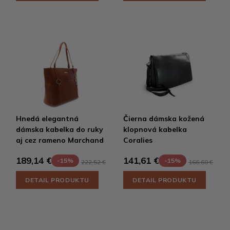
Hnedá elegantná
Čierna dámska kožená
dámska kabelka do ruky
klopnová kabelka
aj cez rameno Marchand
Coralies
189,14 €
141,61 €
-15%
-15%
222,52 €
166,60 €
DETAIL PRODUKTU
DETAIL PRODUKTU