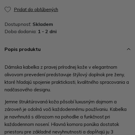
Pridať do obľúbených
Dostupnosť:
Skladem
Doba dodania:
1 - 2 dni
Popis produktu
Dámska kabelka z pravej prírodnej kože v elegantnom
olivovom prevedení predstavuje štýlový doplnok pre ženy,
ktoré hľadajú spojenie praktickosti, kvalitného spracovania a
nadčasového designu.
Jemne štruktúrovaná koža pôsobí luxusným dojmom a
zároveň je odolná voči každodennému používaniu. Kabelka
je navrhnutá s dôrazom na pohodlie a funkčnosť pri
každodennom nosení. Hlavná komora ponúka dostatok
priestoru pre základné nevyhnutnosti a dopĺňajú ju 3