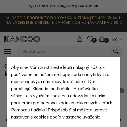
+421 910 754 870
INFO@KANDOO.SK
VLOŽTE 2 PRODUKTY DO KOŠÍKA A ZÍSKAJTE 40% ZĽAVU
NA LACNEJŠIE Z NICH.
+ DARČEK K OBJEDNÁVKAM NAD 60 €
✨
SK
0
0
Olivovo zelená dámska crossbody
Aby sme Vám zaistili ešte lepší nákupný zážitok,
kožená kabelka Pernille
používame na našom e-shope sadu analytických a
marketingových nástrojov, ktoré nám s tým
pomáhajú. Kliknutím na tlačidlo "Prijať všetko"
Novinka
súhlasíte s využitím cookies a odovzdaním našim
partnerom pre personalizáciu na reklamných sieťach.
Pomocou tlačidla "Prispôsobiť" si môžete upraviť
nastavenie cookies podľa vlastného uváženia.