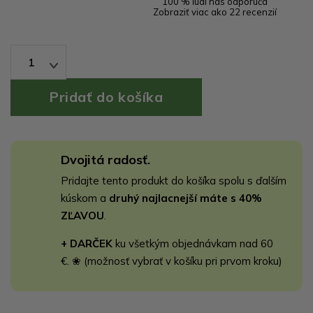
100 % ľudí nás odporúča
Zobraziť viac ako 22 recenzií
1
Dvojitá radosť.
Pridajte tento produkt do košíka spolu s ďalším
kúskom a
druhý najlacnejší máte s 40%
ZĽAVOU
.
+ DARČEK
ku všetkým objednávkam nad 60
€. ❀ (možnosť vybrať v košíku pri prvom kroku)