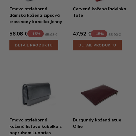
Tmavo strieborná
Červená kožená ľadvinka
dámska kožená zipsová
Tate
crossbody kabelka Jenny
56,08 €
47,52 €
-15%
-15%
65,98 €
55,90 €
DETAIL PRODUKTU
DETAIL PRODUKTU
Tmavo strieborná
Burgundy kožená etue
kožená listová kabelka s
Ollie
popruhom Lunaries