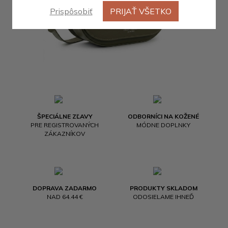
Prispôsobiť
PRIJAŤ VŠETKO
ŠPECIÁLNE ZĽAVY
ODBORNÍCI NA KOŽENÉ
PRE REGISTROVANÝCH
MÓDNE DOPLNKY
ZÁKAZNÍKOV
DOPRAVA ZADARMO
PRODUKTY SKLADOM
NAD 64.44 €
ODOSIELAME IHNEĎ