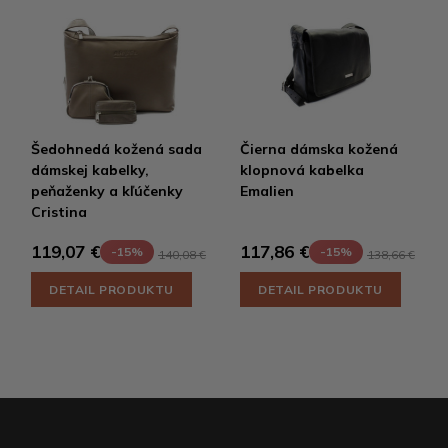
Šedohnedá kožená sada
Čierna dámska kožená
dámskej kabelky,
klopnová kabelka
peňaženky a kľúčenky
Emalien
Cristina
119,07 €
117,86 €
-15%
-15%
140,08 €
138,66 €
DETAIL PRODUKTU
DETAIL PRODUKTU