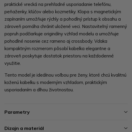
praktické vrecká na prehľadné usporiadanie telefónu,
peňaženky, kľúčov alebo kozmetiky. Klopa s magnetickým
zapínaním umožňuje rýchly a pohodlný prístup k obsahu a
zároveň pomáha chrániť uložené veci. Nastaviteľný ramenný
popruh podčiarkuje originálny vzhľad modelu a umožňuje
pohodlné nosenie cez rameno aj crossbody. Vďaka
kompaktným rozmerom pôsobí kabelka elegantne a
zároveň poskytuje dostatok priestoru na každodenné
využitie.
Tento model je ideálnou voľbou pre ženy, ktoré chcú kvalitnú
koženú kabelku s moderným vzhľadom, praktickým
usporiadaním a dlhou životnosťou.
Parametry
Dizajn a materiál