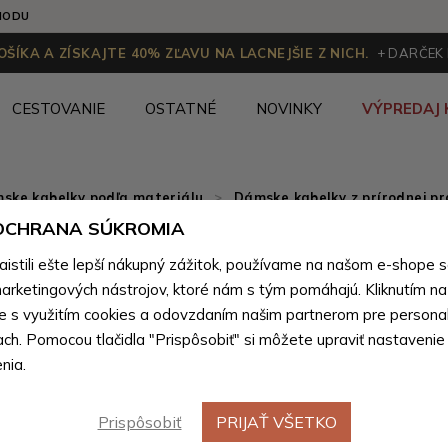
HODU
ŠÍKA A ZÍSKAJTE 40% ZĽAVU NA LACNEJŠIE Z NICH.
+ DARČEK
CESTOVANIE
OSTATNÉ
NOVINKY
VÝPREDAJ 
ske kabelky podľa materiálu
>
Dámske kabelky z prírodnej pr
 OCHRANA SÚKROMIA
Tmavo h
Novinka
stili ešte lepší nákupný zážitok, používame na našom e-shope 
crossbod
arketingových nástrojov, ktoré nám s tým pomáhajú. Kliknutím na t
te s využitím cookies a odovzdaním našim partnerom pre personal
Pernille
ach. Pomocou tlačidla "Prispôsobiť" si môžete upraviť nastavenie
nia.
Farebné var
Prispôsobiť
PRIJAŤ VŠETKO