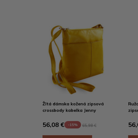
Žltá dámska kožená zipsová
Ružo
crossbody kabelka Jenny
zips
56,08 €
56,
-15%
65,98 €