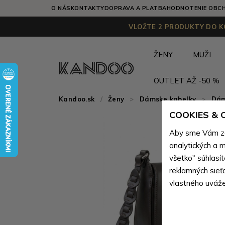
O NÁS
KONTAKTY
DOPRAVA A PLATBA
HODNOTENIE OBC
VLOŽTE 2 PRODUKTY DO KO
ŽENY
MUŽI
OUTLET AŽ -50 %
Kandoo.sk
Ženy
>
Dámske kabelky
>
Dám
COOKIES &
Aby sme Vám zai
analytických a m
všetko" súhlasí
reklamných sieť
vlastného uváže