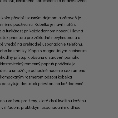
ktickosti, kvalitného spracovania a nadčasového
á koža pôsobí luxusným dojmom a zároveň je
nnému používaniu. Kabelka je navrhnutá s
 a funkčnosť pri každodennom nosení. Hlavná
tok priestoru pre základné nevyhnutnosti a
cké vrecká na prehľadné usporiadanie telefónu,
lebo kozmetiky. Klopa s magnetickým zapínaním
ohodlný prístup k obsahu a zároveň pomáha
. Nastaviteľný ramenný popruh podčiarkuje
odelu a umožňuje pohodlné nosenie cez rameno
a kompaktným rozmerom pôsobí kabelka
 poskytuje dostatok priestoru na každodenné
nou voľbou pre ženy, ktoré chcú kvalitnú koženú
 vzhľadom, praktickým usporiadaním a dlhou