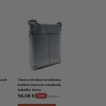
sová
Tmavo strieborná dámska
kožená zipsová crossbody
kabelka Jenny
56,08 €
-15%
65,98 €