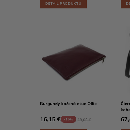
DETAIL PRODUKTU
D
Burgundy kožená etue Ollie
Čier
kabe
16,15 €
67,
-15%
19,00 €