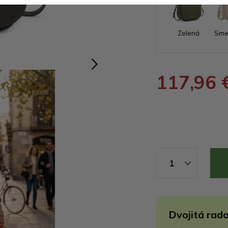
Zelená
Sme
117,96 
1
Dvojitá rado