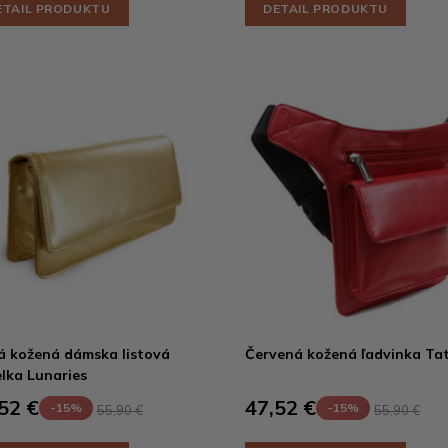
ETAIL PRODUKTU
DETAIL PRODUKTU
á kožená dámska listová
Červená kožená ľadvinka Ta
lka Lunaries
52 €
47,52 €
-15%
-15%
55,90 €
55,90 €