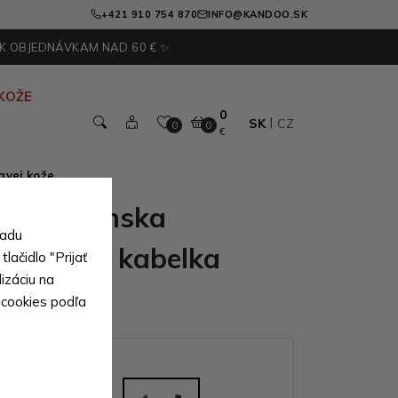
+421 910 754 870
INFO@KANDOO.SK
 K OBJEDNÁVKAM NAD 60 € ✨
KOŽE
0
SK
CZ
0
0
€
avej kože
nedá dámska
sadu
y kožená kabelka
lačidlo "Prijať
izáciu na
 cookies podľa
ianty