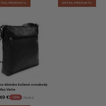
ETAIL PRODUKTU
DETAIL PRODUKTU
na dámska kožená crossbody
lka Vatie
49 €
-15%
79,40 €