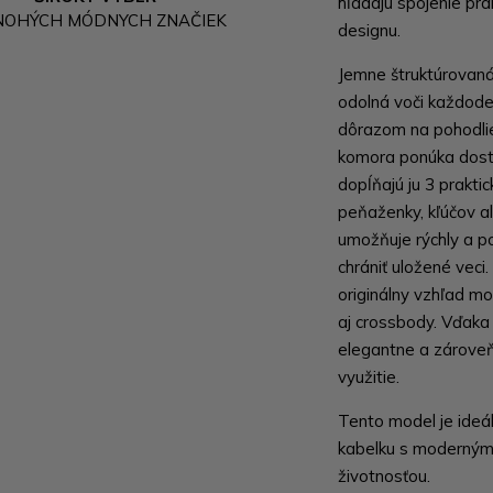
hľadajú spojenie pra
NOHÝCH MÓDNYCH ZNAČIEK
designu.
Jemne štruktúrovan
odolná voči každode
dôrazom na pohodlie
komora ponúka dosta
dopĺňajú ju 3 prakti
peňaženky, kľúčov a
umožňuje rýchly a p
chrániť uložené veci
originálny vzhľad m
aj crossbody. Vďak
elegantne a zároveň
využitie.
Tento model je ideál
kabelku s moderným
životnosťou.