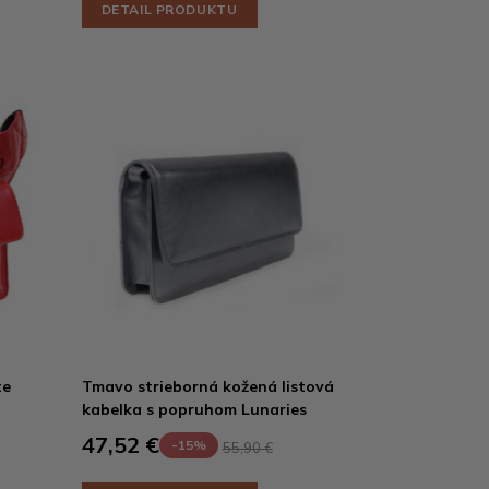
DETAIL PRODUKTU
te
Tmavo strieborná kožená listová
kabelka s popruhom Lunaries
47,52 €
-15%
55,90 €