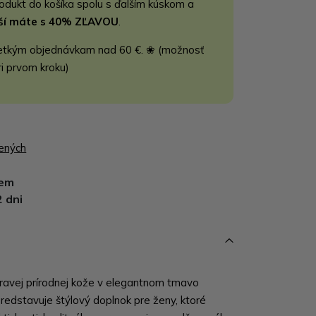
rodukt do košíka spolu s ďalším kúskom a
jší máte s 40% ZĽAVOU
.
etkým objednávkam nad 60 €. ❀ (možnosť
ri prvom kroku)
bených
dem
2 dni
ravej prírodnej kože v elegantnom tmavo
edstavuje štýlový doplnok pre ženy, ktoré