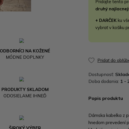
Pridajte tento p
druhý najlacne
+ DARČEK
ku vš
vybrať v košíku p
ODBORNÍCI NA KOŽENÉ
MÓDNE DOPLNKY
Pridať do obľú
Dostupnosť:
Skla
Doba dodania:
1 - 
PRODUKTY SKLADOM
ODOSIELAME IHNEĎ
Popis produktu
Dámska kabelka z p
hnedom prevedení pr
ŠIROKÝ VÝBER