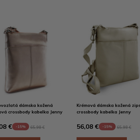
vozlatá dámska kožená
Krémová dámska kožená zip
ová crossbody kabelka Jenny
crossbody kabelka Jenny
08 €
56,08 €
-15%
-15%
65,98 €
65,98 €