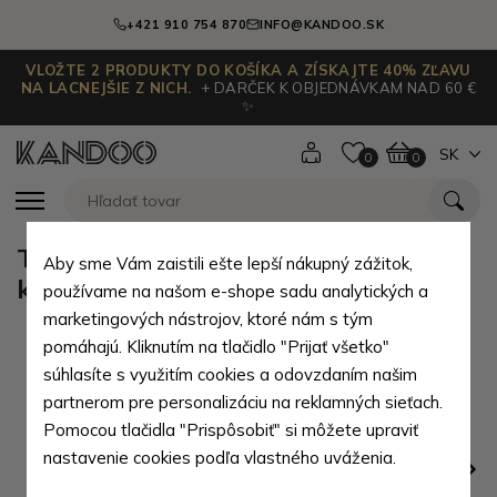
+421 910 754 870
INFO@KANDOO.SK
VLOŽTE 2 PRODUKTY DO KOŠÍKA A ZÍSKAJTE 40% ZĽAVU
NA LACNEJŠIE Z NICH.
+ DARČEK K OBJEDNÁVKAM NAD 60 €
✨
SK
0
0
Tmavo hnedá kožená zipsová
Aby sme Vám zaistili ešte lepší nákupný zážitok,
kľúčenka Kroen
používame na našom e-shope sadu analytických a
marketingových nástrojov, ktoré nám s tým
pomáhajú. Kliknutím na tlačidlo "Prijať všetko"
súhlasíte s využitím cookies a odovzdaním našim
partnerom pre personalizáciu na reklamných sieťach.
Pomocou tlačidla "Prispôsobiť" si môžete upraviť
nastavenie cookies podľa vlastného uváženia.