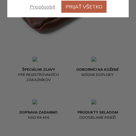
Prispôsobiť
PRIJAŤ VŠETKO
ŠPECIÁLNE ZĽAVY
ODBORNÍCI NA KOŽENÉ
PRE REGISTROVANÝCH
MÓDNE DOPLNKY
ZÁKAZNÍKOV
DOPRAVA ZADARMO
PRODUKTY SKLADOM
NAD 64.44 €
ODOSIELAME IHNEĎ