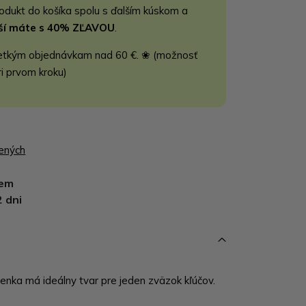
rodukt do košíka spolu s ďalším kúskom a
jší máte s 40% ZĽAVOU
.
etkým objednávkam nad 60 €. ❀ (možnosť
ri prvom kroku)
bených
dem
2 dni
enka má ideálny tvar pre jeden zväzok kľúčov.