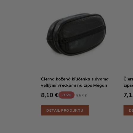
Čierna kožená kľúčenka s dvoma
Čier
veľkými vreckami na zips Megan
zips
8,10 €
7,1
-15%
9,53 €
DETAIL PRODUKTU
D