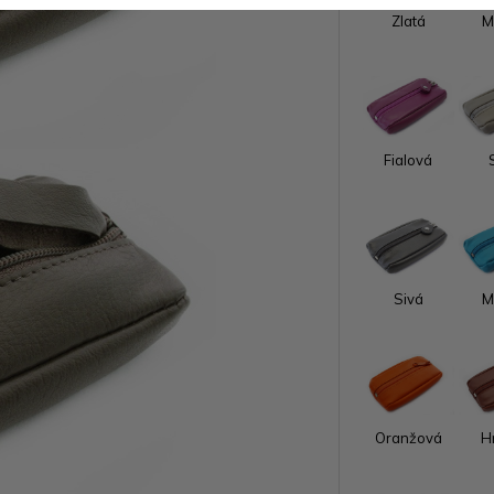
Zlatá
M
Fialová
Sivá
M
Oranžová
H