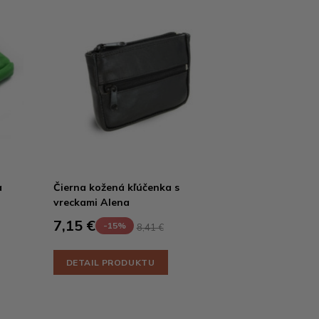
a
Čierna kožená kľúčenka s
vreckami Alena
7,15 €
-15%
8,41 €
DETAIL PRODUKTU