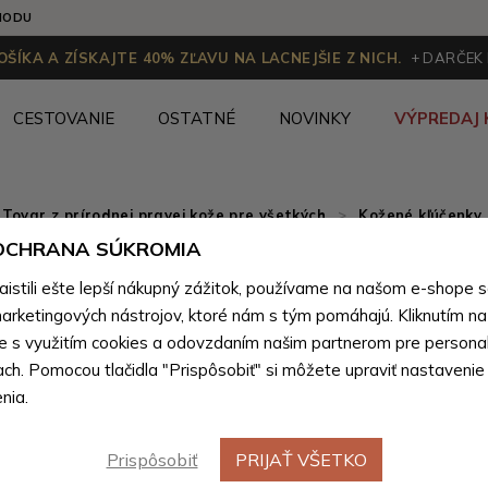
HODU
ŠÍKA A ZÍSKAJTE 40% ZĽAVU NA LACNEJŠIE Z NICH.
+ DARČEK
CESTOVANIE
OSTATNÉ
NOVINKY
VÝPREDAJ 
Tovar z prírodnej pravej kože pre všetkých
>
Kožené kľúčenky
 OCHRANA SÚKROMIA
Sivohned
stili ešte lepší nákupný zážitok, používame na našom e-shope 
Lana
arketingových nástrojov, ktoré nám s tým pomáhajú. Kliknutím na t
te s využitím cookies a odovzdaním našim partnerom pre personal
ach. Pomocou tlačidla "Prispôsobiť" si môžete upraviť nastavenie
Farebné var
nia.
Prispôsobiť
PRIJAŤ VŠETKO