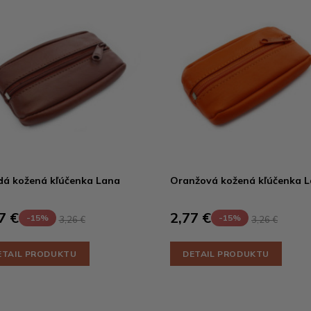
á kožená kľúčenka Lana
Oranžová kožená kľúčenka 
7 €
2,77 €
-15%
-15%
3,26 €
3,26 €
ETAIL PRODUKTU
DETAIL PRODUKTU