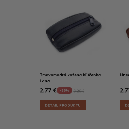
Tmavomodrá kožená kľúčenka
Hned
Lana
2,77 €
2,7
-15%
3,26 €
DETAIL PRODUKTU
D