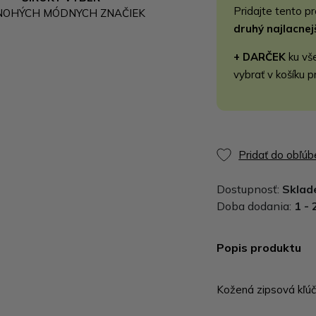
Pridajte tento p
NOHÝCH MÓDNYCH ZNAČIEK
druhý najlacne
+ DARČEK
ku vš
vybrať v košíku p
Pridať do obľú
Dostupnosť:
Skla
Doba dodania:
1 - 
Popis produktu
Kožená zipsová kľúč