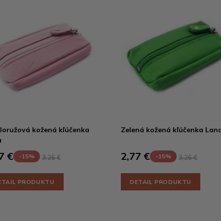
loružová kožená kľúčenka
Zelená kožená kľúčenka Lan
a
7 €
2,77 €
-15%
-15%
3,26 €
3,26 €
ETAIL PRODUKTU
DETAIL PRODUKTU