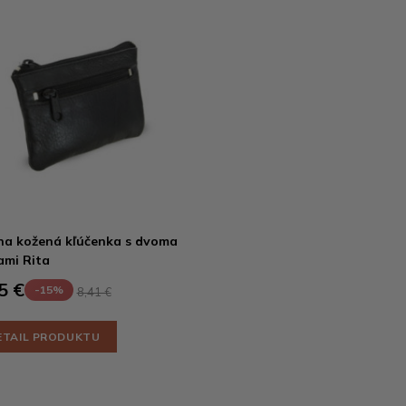
na kožená kľúčenka s dvoma
ami Rita
5 €
-15%
8,41 €
ETAIL PRODUKTU