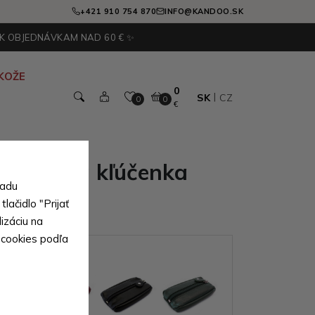
+421 910 754 870
INFO@KANDOO.SK
 K OBJEDNÁVKAM NAD 60 € ✨
KOŽE
0
SK
CZ
0
0
€
á kožená kľúčenka
sadu
lačidlo "Prijať
izáciu na
 cookies podľa
ianty