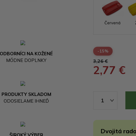
Červená
-15%
ODBORNÍCI NA KOŽENÉ
MÓDNE DOPLNKY
3,26 €
2,77 €
PRODUKTY SKLADOM
1
ODOSIELAME IHNEĎ
Dvojitá rado
ŠIROKÝ VÝBER