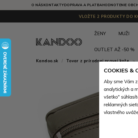
O NÁS
KONTAKTY
DOPRAVA A PLATBA
HODNOTENIE OBC
VLOŽTE 2 PRODUKTY DO KO
ŽENY
MUŽI
OUTLET AŽ -50 %
Kandoo.sk
Tovar z prírodnej pravej kože
>
COOKIES &
Aby sme Vám zai
analytických a m
všetko" súhlasí
reklamných sieť
vlastného uváže