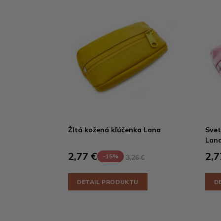
Žltá kožená kľúčenka Lana
Svet
Lan
2,77 €
2,7
-15%
3,26 €
DETAIL PRODUKTU
D