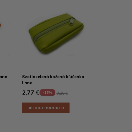
Lana
Svetlozelená kožená kľúčenka
Lana
2,77 €
-15%
3,26 €
DETAIL PRODUKTU