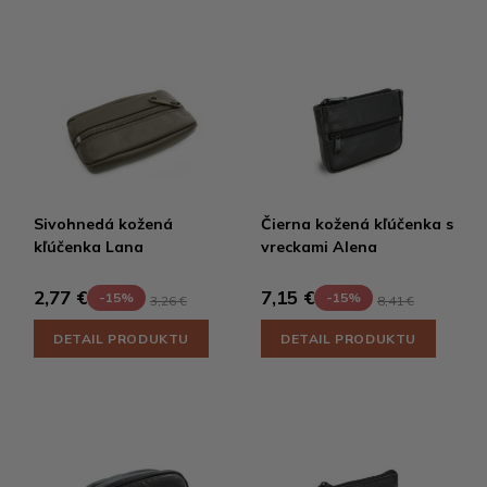
Sivohnedá kožená
Čierna kožená kľúčenka s
kľúčenka Lana
vreckami Alena
2,77 €
7,15 €
-15%
-15%
3,26 €
8,41 €
DETAIL PRODUKTU
DETAIL PRODUKTU