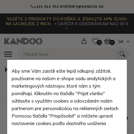
+421 910 754 870
INFO@KANDOO.SK
VLOŽTE 2 PRODUKTY DO KOŠÍKA A ZÍSKAJTE 40% ZĽAVU
NA LACNEJŠIE Z NICH.
+ DARČEK K OBJEDNÁVKAM NAD 60 €
✨
SK
0
0
Kľúčenka z tyrkysovej kože Lana
Aby sme Vám zaistili ešte lepší nákupný zážitok,
používame na našom e-shope sadu analytických a
marketingových nástrojov, ktoré nám s tým
pomáhajú. Kliknutím na tlačidlo "Prijať všetko"
súhlasíte s využitím cookies a odovzdaním našim
partnerom pre personalizáciu na reklamných sieťach.
Pomocou tlačidla "Prispôsobiť" si môžete upraviť
nastavenie cookies podľa vlastného uváženia.