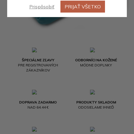
Prispôsobiť
PRIJAŤ VŠETKO
ŠPECIÁLNE ZĽAVY
ODBORNÍCI NA KOŽENÉ
PRE REGISTROVANÝCH
MÓDNE DOPLNKY
ZÁKAZNÍKOV
DOPRAVA ZADARMO
PRODUKTY SKLADOM
NAD 64.44 €
ODOSIELAME IHNEĎ