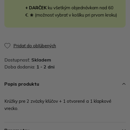
+ DARČEK
ku všetkým objednávkam nad 60
€. ❀ (možnosť vybrať v košíku pri prvom kroku)
Pridať do obľúbených
Dostupnosť:
Skladem
Doba dodania:
1 - 2 dni
Popis produktu
Krúžky pre 2 zväzky kľúčov + 1 otvorené a 1 klapkové
vrecko.