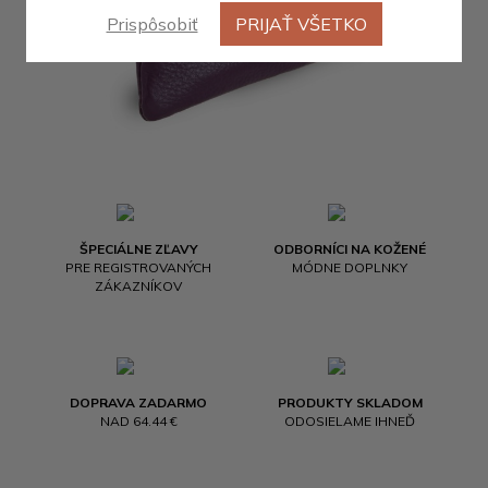
Prispôsobiť
PRIJAŤ VŠETKO
ŠPECIÁLNE ZĽAVY
ODBORNÍCI NA KOŽENÉ
PRE REGISTROVANÝCH
MÓDNE DOPLNKY
ZÁKAZNÍKOV
DOPRAVA ZADARMO
PRODUKTY SKLADOM
NAD 64.44 €
ODOSIELAME IHNEĎ