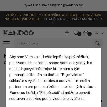
+421 910 754 870
INFO@KANDOO.SK
VLOŽTE 2 PRODUKTY DO KOŠÍKA A ZÍSKAJTE 40% ZĽAVU
NA LACNEJŠIE Z NICH.
+ DARČEK K OBJEDNÁVKAM NAD 60 €
✨
SK
0
0
Fialová kožená kľúčenka so zipsom
Aby sme Vám zaistili ešte lepší nákupný zážitok,
a klapkou Vanesa
používame na našom e-shope sadu analytických a
marketingových nástrojov, ktoré nám s tým
pomáhajú. Kliknutím na tlačidlo "Prijať všetko"
súhlasíte s využitím cookies a odovzdaním našim
partnerom pre personalizáciu na reklamných sieťach.
Pomocou tlačidla "Prispôsobiť" si môžete upraviť
nastavenie cookies podľa vlastného uváženia.