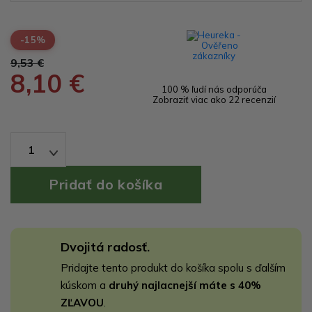
-15%
9,53 €
8,10 €
100 % ľudí nás odporúča
Zobraziť viac ako 22 recenzií
1
Dvojitá radosť.
Pridajte tento produkt do košíka spolu s ďalším
kúskom a
druhý najlacnejší máte s 40%
ZĽAVOU
.