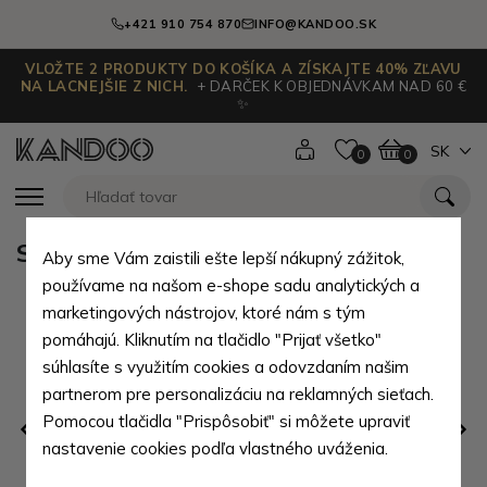
+421 910 754 870
INFO@KANDOO.SK
VLOŽTE 2 PRODUKTY DO KOŠÍKA A ZÍSKAJTE 40% ZĽAVU
NA LACNEJŠIE Z NICH.
+ DARČEK K OBJEDNÁVKAM NAD 60 €
✨
SK
0
0
Sýto ružový moderný vak Alasea
Aby sme Vám zaistili ešte lepší nákupný zážitok,
používame na našom e-shope sadu analytických a
marketingových nástrojov, ktoré nám s tým
pomáhajú. Kliknutím na tlačidlo "Prijať všetko"
súhlasíte s využitím cookies a odovzdaním našim
partnerom pre personalizáciu na reklamných sieťach.
Pomocou tlačidla "Prispôsobiť" si môžete upraviť
nastavenie cookies podľa vlastného uváženia.