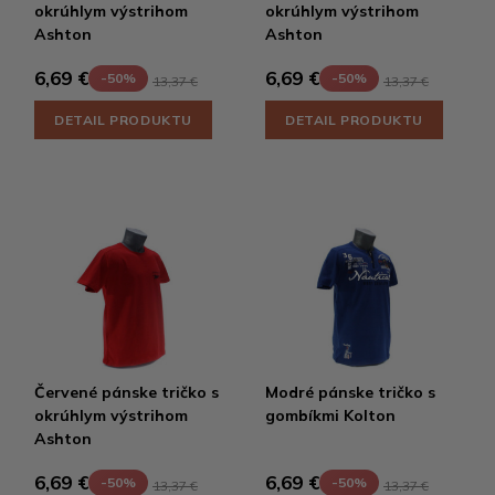
okrúhlym výstrihom
okrúhlym výstrihom
Ashton
Ashton
6,69 €
6,69 €
-50%
-50%
13,37 €
13,37 €
DETAIL PRODUKTU
DETAIL PRODUKTU
Červené pánske tričko s
Modré pánske tričko s
okrúhlym výstrihom
gombíkmi Kolton
Ashton
6,69 €
6,69 €
-50%
-50%
13,37 €
13,37 €