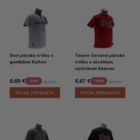
Sivé pánske tričko s
Tmavo červené pánske
gombíkmi Kolton
tričko s okrúhlym
výstrihom Keenan
6,69 €
6,67 €
-50%
-50%
13,37 €
13,33 €
DETAIL PRODUKTU
DETAIL PRODUKTU