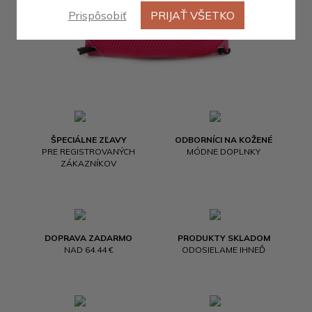
Prispôsobiť
PRIJAŤ VŠETKO
ŠPECIÁLNE ZĽAVY
ODBORNÍCI NA KOŽENÉ
PRE REGISTROVANÝCH
MÓDNE DOPLNKY
ZÁKAZNÍKOV
DOPRAVA ZADARMO
PRODUKTY SKLADOM
NAD 64.44 €
ODOSIELAME IHNEĎ