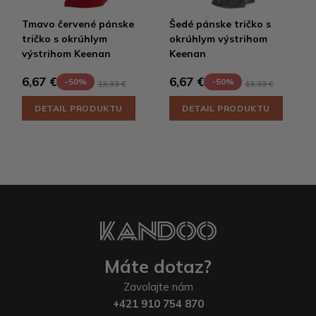
Tmavo červené pánske
Šedé pánske tričko s
tričko s okrúhlym
okrúhlym výstrihom
výstrihom Keenan
Keenan
6,67 €
6,67 €
-50%
-50%
13,33 €
13,33 €
DETAIL PRODUKTU
DETAIL PRODUKTU
Máte dotaz?
Zavolajte nám
+421 910 754 870