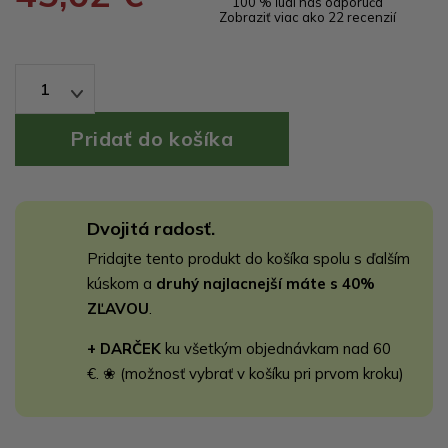
100 % ľudí nás odporúča
Zobraziť viac ako 22 recenzií
1
Dvojitá radosť.
Pridajte tento produkt do košíka spolu s ďalším
kúskom a
druhý najlacnejší máte s 40%
ZĽAVOU
.
+ DARČEK
ku všetkým objednávkam nad 60
€. ❀ (možnosť vybrať v košíku pri prvom kroku)