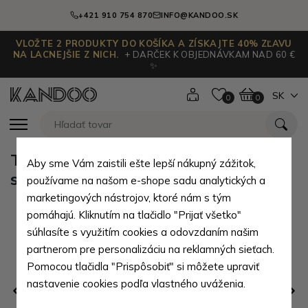
+421 910 754 870
INFO@KANDOO.SK
VLOŽTE 2 PRODUKTY DO KOŠÍKA A ZÍSKAJTE 40% ZĽAVU
NA LACNEJŠIE Z NICH.
+ DARČEK K OBJEDNÁVKAM NAD 60 €
✨
SK
0
0
Tmavosivý praktický dámsky 3v1
Aby sme Vám zaistili ešte lepší nákupný zážitok,
set Kerasia
používame na našom e-shope sadu analytických a
marketingových nástrojov, ktoré nám s tým
pomáhajú. Kliknutím na tlačidlo "Prijať všetko"
súhlasíte s využitím cookies a odovzdaním našim
partnerom pre personalizáciu na reklamných sieťach.
Pomocou tlačidla "Prispôsobiť" si môžete upraviť
nastavenie cookies podľa vlastného uváženia.