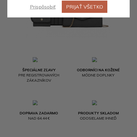
Prispôsobiť
PRIJAŤ VŠETKO
ŠPECIÁLNE ZĽAVY
ODBORNÍCI NA KOŽENÉ
PRE REGISTROVANÝCH
MÓDNE DOPLNKY
ZÁKAZNÍKOV
DOPRAVA ZADARMO
PRODUKTY SKLADOM
NAD 64.44 €
ODOSIELAME IHNEĎ