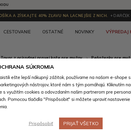
HODU
ŠÍKA A ZÍSKAJTE 40% ZĽAVU NA LACNEJŠIE Z NICH.
+ DARČEK
CESTOVANIE
OSTATNÉ
NOVINKY
VÝPREDAJ 
Tovar z prírodnej pravej kože pre mužov
>
Peňaženky pre mužo
 OCHRANA SÚKROMIA
Svetlo h
stili ešte lepší nákupný zážitok, používame na našom e-shope 
peňaženk
arketingových nástrojov, ktoré nám s tým pomáhajú. Kliknutím na t
te s využitím cookies a odovzdaním našim partnerom pre personal
ach. Pomocou tlačidla "Prispôsobiť" si môžete upraviť nastavenie
Farebné var
nia.
Prispôsobiť
PRIJAŤ VŠETKO