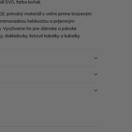
iál SVG, farba koňak.
E: prírodný materiál s veľmi jemne brúseným
a mimoriadnou hebkosťou a príjemným
. Využívame ho pre dámske a pánske
, dokladovky, listové kabelky a kabelky.