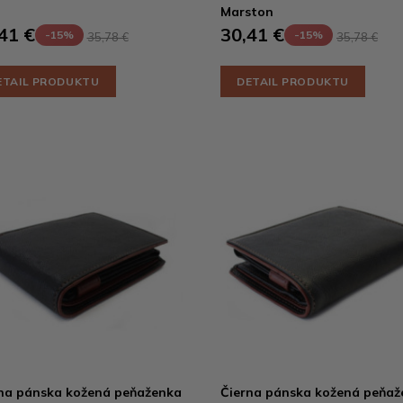
Marston
41 €
30,41 €
-15%
-15%
35,78 €
35,78 €
ETAIL PRODUKTU
DETAIL PRODUKTU
na pánska kožená peňaženka
Čierna pánska kožená peňaž