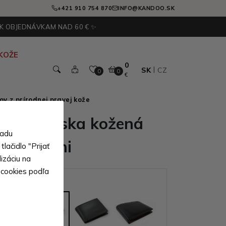
+421 910 754 870
INFO@KANDOO.SK
 K OBJEDNÁVKAM NAD 60 € ✨
KOŽE
0
SK
CZ
0
0
€
v z prírodnej pravej kože
nedá pánska kožená
sadu
a Malachi
lačidlo "Prijať
izáciu na
 cookies podľa
ianty