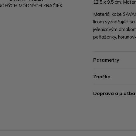
12,5 x 9,5 cm. Mater
NOHÝCH MÓDNYCH ZNAČIEK
Materiál kože SAVAG
lícom vyznačujúci s
jelenicovým omakom
peňaženky, korunovky
Parametry
Značka
Doprava a platba