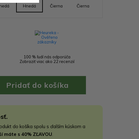
nedá
Hnedá
Čierna
Čierna
100 % ľudí nás odporúča
Zobraziť viac ako 22 recenzií
sť.
rodukt do košíka spolu s ďalším kúskom a
jší máte s 40% ZĽAVOU
.