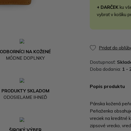
+ DARČEK
ku vš
vybrať v košíku p
Pridať do obľú
ODBORNÍCI NA KOŽENÉ
MÓDNE DOPLNKY
Dostupnosť:
Skla
Doba dodania:
1 - 
Popis produktu
PRODUKTY SKLADOM
ODOSIELAME IHNEĎ
Pánska kožená peňa
Peňaženka obsahuje 
vreciek na kreditné 
zipsové vrecko, vre
ŠIROKÝ VÝBER