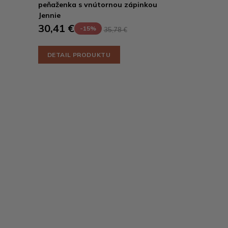
peňaženka s vnútornou zápinkou
Jennie
30,41 €
-15%
35,78 €
DETAIL PRODUKTU