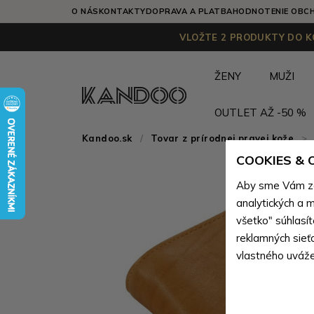
O NÁS
KONTAKTY
DOPRAVA A PLATBA
HODNOTENIE OBC
VLOŽTE 2 PRODUKTY DO KO
ŽENY
MUŽI
OUTLET AŽ -50 %
Kandoo.sk
Tovar z prírodnej pravej kože
>
COOKIES &
Aby sme Vám zai
analytických a m
všetko" súhlasí
reklamných sieť
vlastného uváže