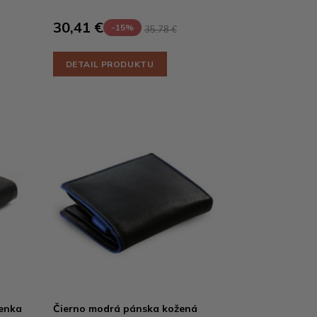
30,41 €
-15%
35,78 €
DETAIL PRODUKTU
enka
Čierno modrá pánska kožená