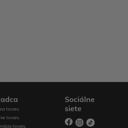
radca
Sociálne
siete
na tovaru
nie tovaru
mácia tovaru