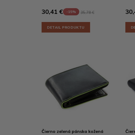
30,41 €
30,
-15%
35,78 €
DETAIL PRODUKTU
D
Čierno zelená pánska kožená
Čier