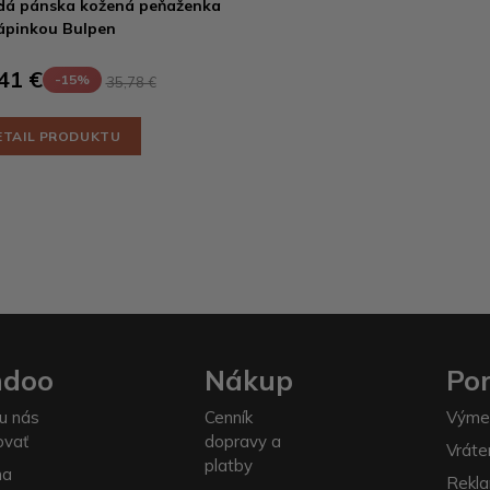
á pánska kožená peňaženka
ápinkou Bulpen
41 €
-15%
35,78 €
ETAIL PRODUKTU
ndoo
Nákup
Po
u nás
Cenník
Výme
ovať
dopravy a
Vráte
platby
na
Rekla