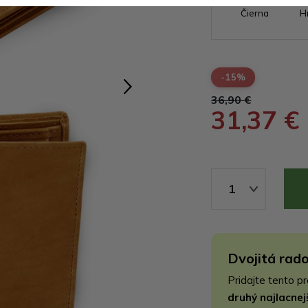
Čierna
H
-15%
36,90 €
31,37 €
1
Dvojitá rado
Pridajte tento p
druhý najlacne