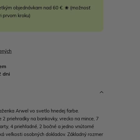
etkým objednávkam nad 60 €. ❀ (možnosť
ri prvom kroku)
bených
dem
2 dni
ženka Arwel vo svetlo hnedej farbe.
2 priehradky na bankovky, vrecko na mince, 7
karty, 4 priehľadné, 2 bočné a jedno vnútorné
cká veľkosti osobných dokladov. Základný rozmer