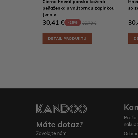
Čierno hnedá pánska kožená
Hned
peňaženka s vnútornou zápinkou
so z
Jennie
30,41 €
30,
-15%
35,78 €
DETAIL PRODUKTU
D
Ka
Prečo 
Máte dotaz?
nakup
Zavolajte nám
Ochra