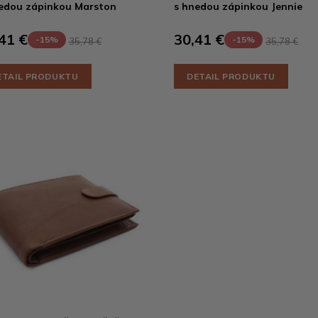
edou zápinkou Marston
s hnedou zápinkou Jennie
41 €
30,41 €
-15%
-15%
35,78 €
35,78 €
ETAIL PRODUKTU
DETAIL PRODUKTU