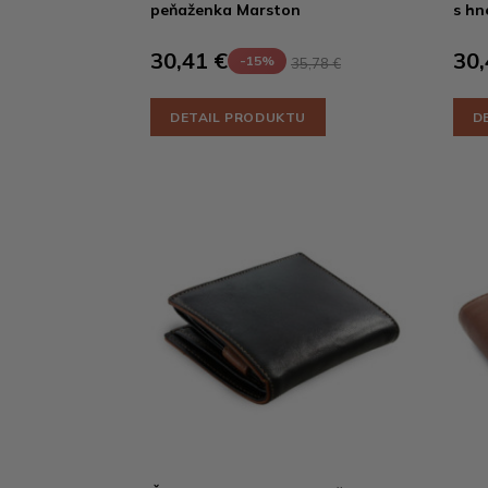
peňaženka Marston
s hn
30,41 €
30,
-15%
35,78 €
DETAIL PRODUKTU
D