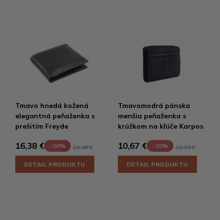
Tmavo hnedá kožená
Tmavomodrá pánska
elegantná peňaženka s
menšia peňaženka s
prešitím Freyde
krúžkom na kľúče Karpos
16,38 €
10,67 €
-20%
-20%
20,48 €
13,33 €
DETAIL PRODUKTU
DETAIL PRODUKTU