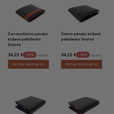
Červenočierna pánska
Čierna pánska kožená
kožená peňaženka
peňaženka Svante
Svante
34,22 €
34,22 €
-15%
-15%
40,26 €
40,26 €
DETAIL PRODUKTU
DETAIL PRODUKTU