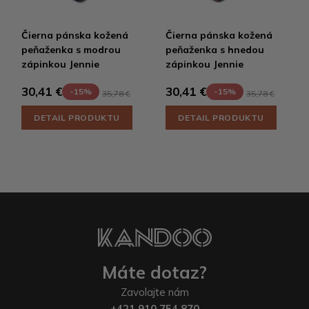
Čierna pánska kožená
Čierna pánska kožená
peňaženka s modrou
peňaženka s hnedou
zápinkou Jennie
zápinkou Jennie
30,41 €
30,41 €
-15%
-15%
35,78 €
35,78 €
DETAIL PRODUKTU
DETAIL PRODUKTU
Máte dotaz?
Zavolajte nám
+421 910 754 870