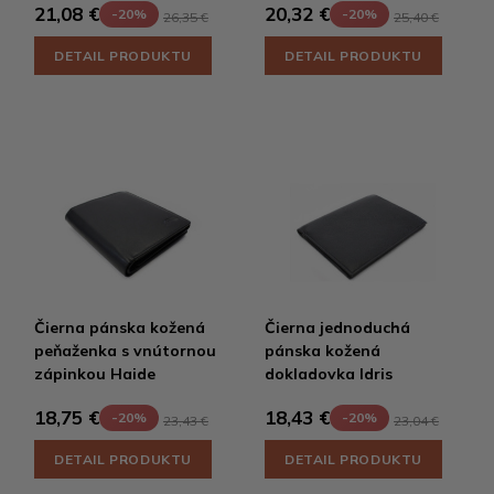
21,08 €
20,32 €
-20%
-20%
26,35 €
25,40 €
DETAIL PRODUKTU
DETAIL PRODUKTU
Čierna pánska kožená
Čierna jednoduchá
peňaženka s vnútornou
pánska kožená
zápinkou Haide
dokladovka Idris
18,75 €
18,43 €
-20%
-20%
23,43 €
23,04 €
DETAIL PRODUKTU
DETAIL PRODUKTU