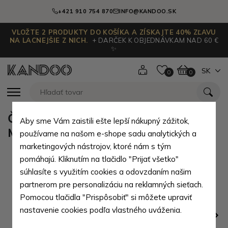
+421 910 754 870
INFO@KANDOO.SK
VLOŽTE 2 PRODUKTY DO KOŠÍKA A ZÍSKAJTE 40% ZĽAVU
NA LACNEJŠIE Z NICH.
+ DARČEK K OBJEDNÁVKAM NAD 60 €
✨
SK
0
0
Čierna pánska kožená peňaženka
Aby sme Vám zaistili ešte lepší nákupný zážitok,
Malachi
používame na našom e-shope sadu analytických a
marketingových nástrojov, ktoré nám s tým
pomáhajú. Kliknutím na tlačidlo "Prijať všetko"
súhlasíte s využitím cookies a odovzdaním našim
partnerom pre personalizáciu na reklamných sieťach.
Pomocou tlačidla "Prispôsobiť" si môžete upraviť
nastavenie cookies podľa vlastného uváženia.