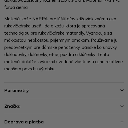
dokladov. Základný rozmer 12,5 x 9,5 cm. Materiál NAPPA,
farba čierna.
Materiál kože NAPPA: pre lúštiteľov krížoviek známa ako
rukavičkárska useň. Ide o kožu, ktorá je spracovaná
technológiou pre rukavičkárske materiály. Vyznačuje sa
mäkkosťou, hebkosťou, príjemným omakom. Používame ju
predovšetkým pre dámske peňaženky, pánske korunovky,
dokladovky, dolárovky, etue, puzdrá a kľúčenky. Tento
materiál dokáže zvýrazniť uvedené vlastnosti aj na relatívne
menšom povrchu výrobku.
Parametry
Značka
Doprava a platba