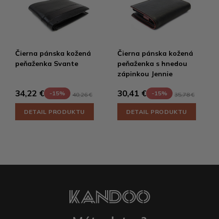
Čierna pánska kožená
Čierna pánska kožená
peňaženka Svante
peňaženka s hnedou
zápinkou Jennie
34,22 €
30,41 €
-15%
-15%
40,26 €
35,78 €
DETAIL PRODUKTU
DETAIL PRODUKTU