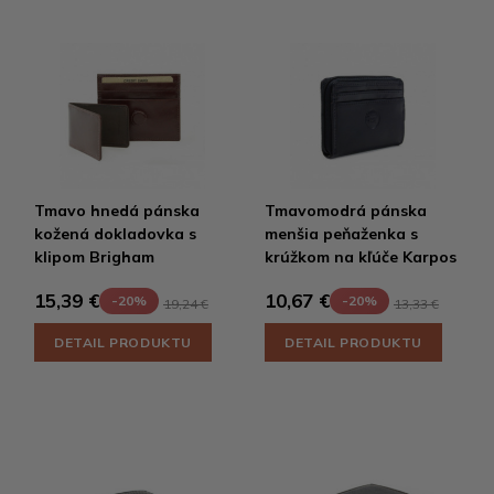
Tmavo hnedá pánska
Tmavomodrá pánska
kožená dokladovka s
menšia peňaženka s
klipom Brigham
krúžkom na kľúče Karpos
15,39 €
10,67 €
-20%
-20%
19,24 €
13,33 €
DETAIL PRODUKTU
DETAIL PRODUKTU