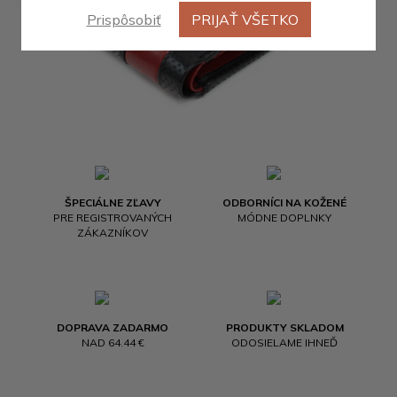
Prispôsobiť
PRIJAŤ VŠETKO
ŠPECIÁLNE ZĽAVY
ODBORNÍCI NA KOŽENÉ
PRE REGISTROVANÝCH
MÓDNE DOPLNKY
ZÁKAZNÍKOV
DOPRAVA ZADARMO
PRODUKTY SKLADOM
NAD 64.44 €
ODOSIELAME IHNEĎ