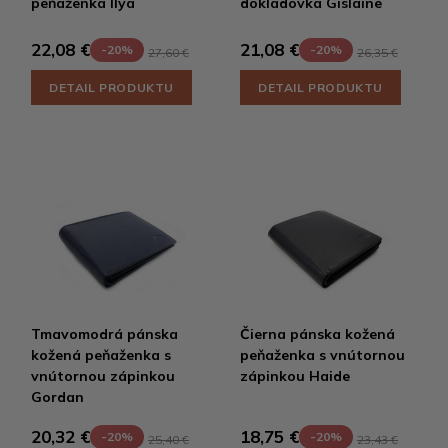
peňaženka Ilya
dokladovka Gislaine
22,08 €
21,08 €
-20%
-20%
27,60 €
26,35 €
DETAIL PRODUKTU
DETAIL PRODUKTU
Tmavomodrá pánska
Čierna pánska kožená
kožená peňaženka s
peňaženka s vnútornou
vnútornou zápinkou
zápinkou Haide
Gordan
20,32 €
18,75 €
-20%
-20%
25,40 €
23,43 €