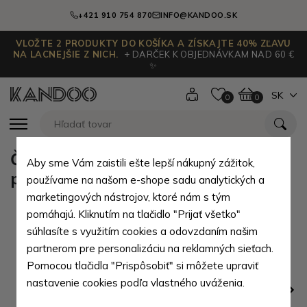
+421 910 754 870
INFO@KANDOO.SK
VLOŽTE 2 PRODUKTY DO KOŠÍKA A ZÍSKAJTE 40% ZĽAVU
NA LACNEJŠIE Z NICH.
+ DARČEK K OBJEDNÁVKAM NAD 60 €
✨
SK
0
0
Červenočierna pánska kožená
Aby sme Vám zaistili ešte lepší nákupný zážitok,
peňaženka Svante
používame na našom e-shope sadu analytických a
marketingových nástrojov, ktoré nám s tým
pomáhajú. Kliknutím na tlačidlo "Prijať všetko"
súhlasíte s využitím cookies a odovzdaním našim
partnerom pre personalizáciu na reklamných sieťach.
Pomocou tlačidla "Prispôsobiť" si môžete upraviť
nastavenie cookies podľa vlastného uváženia.