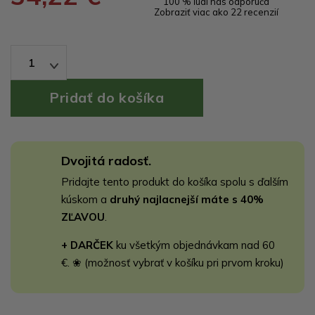
100 % ľudí nás odporúča
Zobraziť viac ako 22 recenzií
1
Dvojitá radosť.
Pridajte tento produkt do košíka spolu s ďalším
kúskom a
druhý najlacnejší máte s 40%
ZĽAVOU
.
+ DARČEK
ku všetkým objednávkam nad 60
€. ❀ (možnosť vybrať v košíku pri prvom kroku)