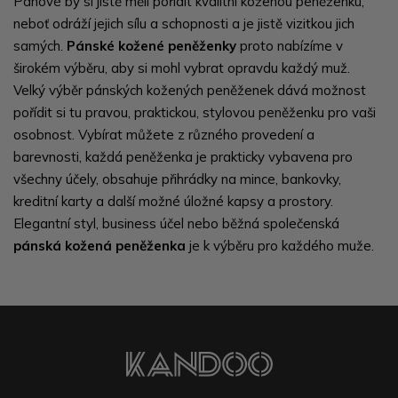
Pánové by si jistě měli pořídit kvalitní koženou peněženku,
neboť odráží jejich sílu a schopnosti a je jistě vizitkou jich
samých.
Pánské kožené peněženky
proto nabízíme v
širokém výběru, aby si mohl vybrat opravdu každý muž.
Velký výběr pánských kožených peněženek dává možnost
pořídit si tu pravou, praktickou, stylovou peněženku pro vaši
osobnost. Vybírat můžete z různého provedení a
barevnosti, každá peněženka je prakticky vybavena pro
všechny účely, obsahuje přihrádky na mince, bankovky,
kreditní karty a další možné úložné kapsy a prostory.
Elegantní styl, business účel nebo běžná společenská
pánská kožená peněženka
je k výběru pro každého muže.