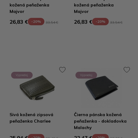
kožená peňaženka
kožená peňaženka
Majvor
Majvor
26,83 €
26,83 €
-20%
-20%
33,54 €
33,54 €
Výpredaj
Výpredaj
Sivá kožená zipsová
Čierna pánska kožená
peňaženka Charlee
peňaženka - dokladovka
Malachy
25,94 €
22,47 €
-20%
-20%