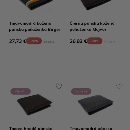
Tmavomodrá kožená
Čierna pánska kožená
pánska peňaženka Birger
peňaženka Majvor
27,73 €
26,83 €
-20%
-20%
34,66 €
33,54 €
Výpredaj
Výpredaj
Tmavo hnedá pánska
Tmavomodrá pánska