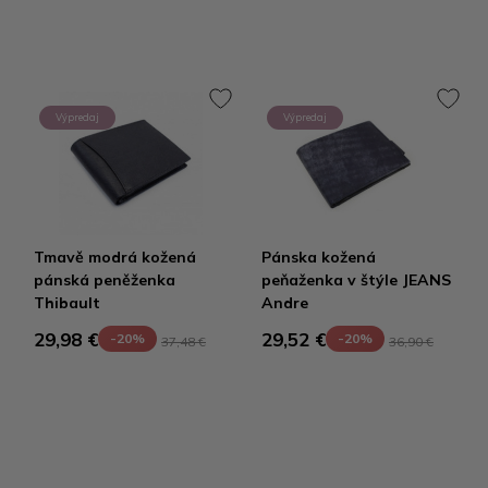
Výpredaj
Výpredaj
Tmavě modrá kožená
Pánska kožená
pánská peněženka
peňaženka v štýle JEANS
Thibault
Andre
29,98 €
29,52 €
-20%
-20%
37,48 €
36,90 €