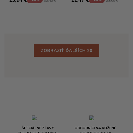
32,42 €
28,09 €
ZOBRAZIŤ ĎALŠÍCH 20
ŠPECIÁLNE ZĽAVY
ODBORNÍCI NA KOŽENÉ
PRE REGISTROVANÝCH
MÓDNE DOPLNKY