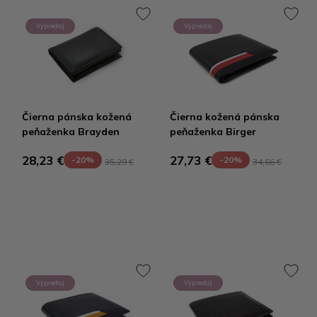
Výpredaj
Výpredaj
Čierna pánska kožená
Čierna kožená pánska
peňaženka Brayden
peňaženka Birger
28,23 €
27,73 €
-20%
-20%
35,29 €
34,66 €
Výpredaj
Výpredaj