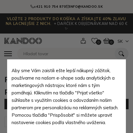
+421 910 754 870
INFO@KANDOO.SK
VLOŽTE 2 PRODUKTY DO KOŠÍKA A ZÍSKAJTE 40% ZĽAVU
NA LACNEJŠIE Z NICH.
+ DARČEK K OBJEDNÁVKAM NAD 60 €
✨
SK
0
0
Aby sme Vám zaistili ešte lepší nákupný zážitok,
Pánske peňaženky z prírodnej
používame na našom e-shope sadu analytických a
marketingových nástrojov, ktoré nám s tým
pravej kože
pomáhajú. Kliknutím na tlačidlo "Prijať všetko"
súhlasíte s využitím cookies a odovzdaním našim
Filter
(175 produktov)
partnerom pre personalizáciu na reklamných sieťach.
Pomocou tlačidla "Prispôsobiť" si môžete upraviť
Zoradiť podľa:
Predvolené
nastavenie cookies podľa vlastného uváženia.