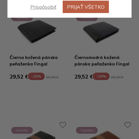
Prispôsobiť
PRIJAŤ VŠETKO
Výpredaj
Výpredaj
Čierna kožená pánska
Čiernomodrá kožená
peňaženka Fingal
pánska peňaženka Fingal
29,52 €
29,52 €
-20%
-20%
36,90 €
36,90 €
Výpredaj
Výpredaj