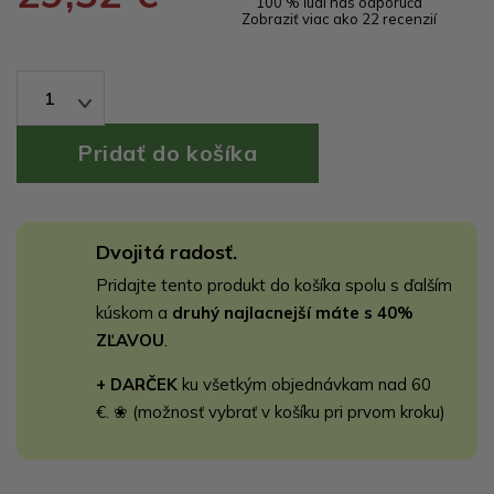
100 % ľudí nás odporúča
Zobraziť viac ako 22 recenzií
1
Dvojitá radosť.
Pridajte tento produkt do košíka spolu s ďalším
kúskom a
druhý najlacnejší máte s 40%
ZĽAVOU
.
+ DARČEK
ku všetkým objednávkam nad 60
€. ❀ (možnosť vybrať v košíku pri prvom kroku)