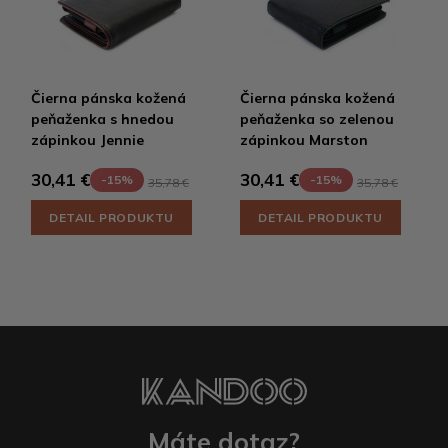
Čierna pánska kožená
Čierna pánska kožená
peňaženka s hnedou
peňaženka so zelenou
zápinkou Jennie
zápinkou Marston
30,41 €
30,41 €
-15%
-15%
35,78 €
35,78 €
DETAIL PRODUKTU
DETAIL PRODUKTU
Máte dotaz?