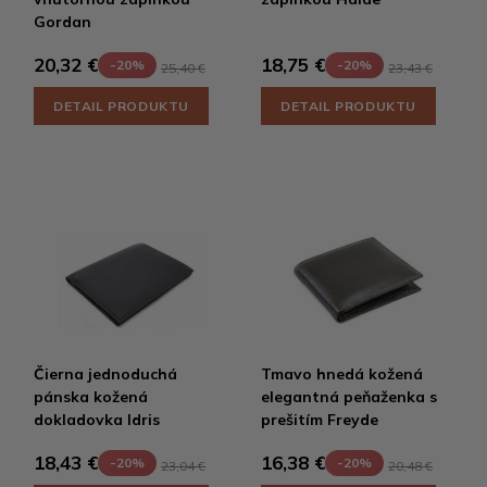
Gordan
20,32 €
18,75 €
-20%
-20%
25,40 €
23,43 €
DETAIL PRODUKTU
DETAIL PRODUKTU
Čierna jednoduchá
Tmavo hnedá kožená
pánska kožená
elegantná peňaženka s
dokladovka Idris
prešitím Freyde
18,43 €
16,38 €
-20%
-20%
23,04 €
20,48 €