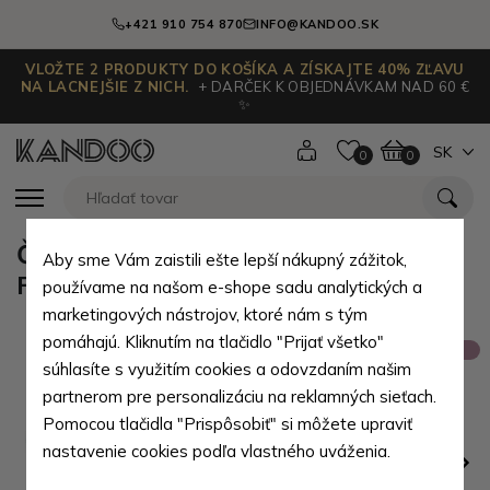
+421 910 754 870
INFO@KANDOO.SK
VLOŽTE 2 PRODUKTY DO KOŠÍKA A ZÍSKAJTE 40% ZĽAVU
NA LACNEJŠIE Z NICH.
+ DARČEK K OBJEDNÁVKAM NAD 60 €
✨
SK
0
0
Čierna kožená pánska peňaženka
Aby sme Vám zaistili ešte lepší nákupný zážitok,
Fingal
používame na našom e-shope sadu analytických a
marketingových nástrojov, ktoré nám s tým
pomáhajú. Kliknutím na tlačidlo "Prijať všetko"
Výpredaj
súhlasíte s využitím cookies a odovzdaním našim
partnerom pre personalizáciu na reklamných sieťach.
Pomocou tlačidla "Prispôsobiť" si môžete upraviť
nastavenie cookies podľa vlastného uváženia.