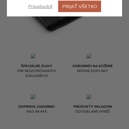
Prispôsobiť
PRIJAŤ VŠETKO
ŠPECIÁLNE ZĽAVY
ODBORNÍCI NA KOŽENÉ
PRE REGISTROVANÝCH
MÓDNE DOPLNKY
ZÁKAZNÍKOV
DOPRAVA ZADARMO
PRODUKTY SKLADOM
NAD 64.44 €
ODOSIELAME IHNEĎ