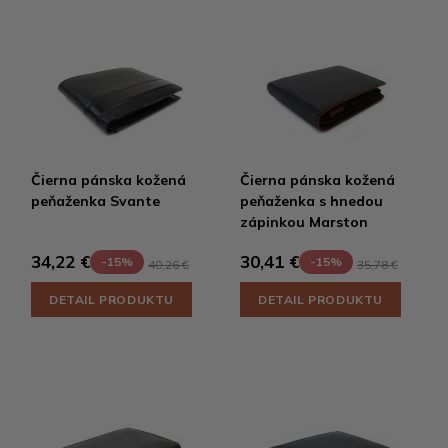
Čierna pánska kožená
Čierna pánska kožená
peňaženka Svante
peňaženka s hnedou
zápinkou Marston
34,22 €
30,41 €
-15%
-15%
40,26 €
35,78 €
DETAIL PRODUKTU
DETAIL PRODUKTU